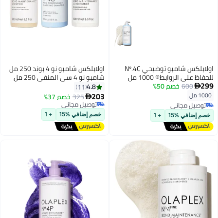
اولابلكس شامبو توضيحي Nº.4C
اولابلكس شامبو نو 4 بوند 250 مل
فاظ على الروابط® 1000 مل
شامبو نو 4 سي المنقي 250 مل
2
600
خصم 50%
وبلسم نو 5 بوند 250 مل
4.8
11

203
10 مل
325
خصم 37%

توصيل مجاني
توصيل مجاني
توصيل مجاني
توصيل مجاني
خصم إضافي %15
+ 1
صم إضافي %15
+ 1