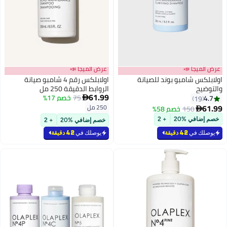
ض الميجا 📣
عرض الميجا 📣
لابلكس شامبو بوند للصيانة
اولابلكس رقم 4 شامبو صيانة
لتوضيح
الروابط الدقيقة 250 مل
61.99
75
خصم 17%
4.7

19
61.
250 مل
150
خصم 58%

صم إضافي %20
+ 2
خصم إضافي %20
+ 2
يوصلك في
42 دقيقة
يوصلك في
42 دقيقة