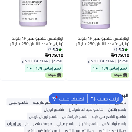
اولابلكس شامبو نمبر 4P بلوند
اولابلكس شامبو نمبر 4P بلوند
ينج متعدد الألوان 250ملليلتر
تونينج متعدد الألوان 250ملليلتر
5.0
5.0
3
1
179.10
179.


2 مل
|
71.64 /⁨/100 مل⁩
250 مل
|
71.64 /⁨/100 مل⁩
صم إضافي %15
+ 1
خصم إضافي %15
+ 1
لبحث الشائع
ترتيب حسب
تصنيف حسب
دايسون
بلسم غارنييه
شامبو أولابلكس
شامبو غارنييه
شامبو ميلي
بلسم بانتين
شامبو هيد اند شولدرز
شامبو لوريال
شامبو للشعر جي كيه
بلسم كيراستاس
بلسم لوريال باريس
بلسم أولابلكس
بلسم دافينز
بلسم ميلي
مجفف شعر
دايسون إيرراب
جهاز تجعيد الشعر
جهاز تمليس الشعر
زيوت أولابلكس للشعر