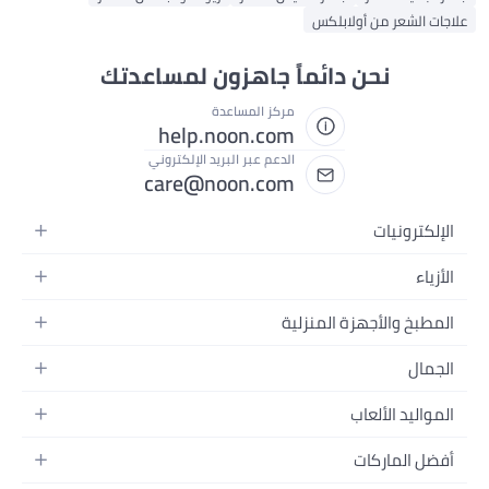
علاجات الشعر من أولابلكس
نحن دائماً جاهزون لمساعدتك
مركز المساعدة
help.noon.com
الدعم عبر البريد الإلكتروني
care@noon.com
الإلكترونيات
الهواتف المتحركة
الأزياء
أجهزة التابلت
أزياء نسائية
المطبخ والأجهزة المنزلية
أجهزة الكمبيوتر المحمولة
أزياء رجالية
الأجهزة الكبيرة
أجهزة الكمبيوتر المكتبية
الجمال
أزياء الأطفال
الأجهزة الصغيرة
الأجهزة القابلة للارتداء
العطور
العطور
المواليد الألعاب
أثاث غرفة النوم
سماعات الرأس
العناية بالبشرة
الساعات
الرضاعة والتغذية
التخزين
أفضل الماركات
الكاميرات والصور وتسجيل الفيديو
العناية بالشعر
المجوهرات
الحفاضات
أدوات الطبخ