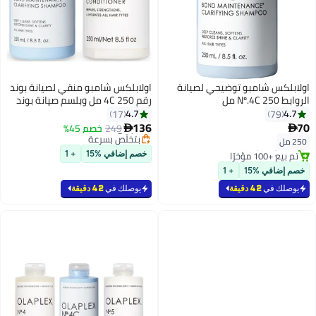
لابلكس شامبو توضيحي لصيانة
اولابلكس شامبو منقي لصيانة بوند
بط Nº.4C 250 مل
رقم 4C 250 مل وبلسم صيانة بوند
رقم 5 250 مل
4.7
4.7
17
79
136
249
خصم 45%


#50 في منتجات الشامبو
بتخلّص بسرعة
2 مل
بتخلّص بسرعة
تم بيع +20 مؤخرًا
تم بيع +100 مؤخرًا
خصم إضافي %15
+ 1
بتخلّص بسرعة
#50 في منتجات الشامبو
صم إضافي %15
+ 1
يوصلك في
42 دقيقة
يوصلك في
42 دقيقة