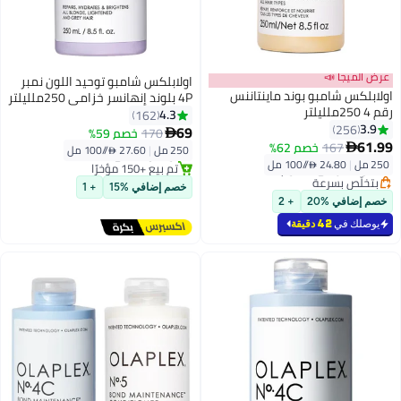
ض الميجا 📣
اولابلكس شامبو توحيد اللون نمبر
لابلكس شامبو بوند ماينتاننس
4P بلوند إنهانسر خزامي 250ملليلتر
25ملليلتر
4.3
162
3.9
256
69
170
خصم 59%

#27 في منتجات الشامبو
61.
167
خصم 62%

250 مل
|
27.60 /⁨/100 مل⁩
#6 في منتجات الشامبو
توصيل مجاني
2 مل
|
24.80 /⁨/100 مل⁩
أقل سعر في 30 يوم
تم بيع +150 مؤخرًا
بتخلّص بسرعة
#27 في منتجات الشامبو
خصم إضافي %15
+ 1
تم بيع +210 مؤخرًا
صم إضافي %20
+ 2
#6 في منتجات الشامبو
يوصلك في
42 دقيقة