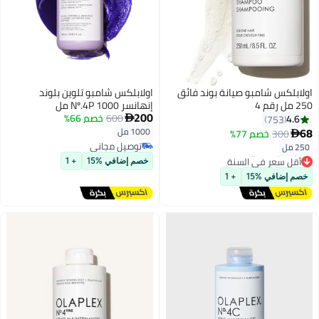
لابلكس شامبو صيانة بوند فائق
اولابلكس شامبو تلوين بلوند
ل رقم 4
إنهانسر Nº.4P 1000 مل
200
600
خصم 66%
4.6

753
1000 مل
300
خصم 77%

توصيل مجاني
2 مل
توصيل مجاني
أقل سعر في السنة
خصم إضافي %15
+ 1
توصيل مجاني
صم إضافي %15
+ 1
أقل سعر في السنة