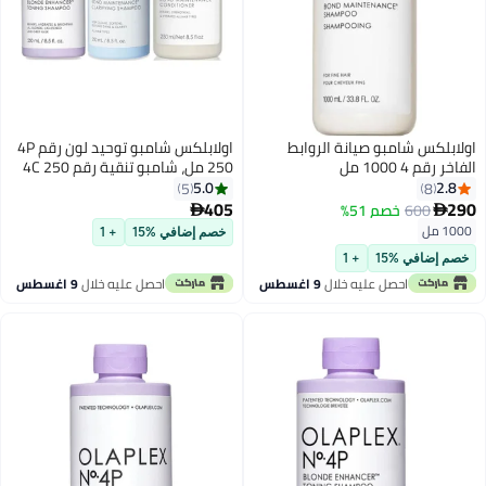
لابلكس شامبو صيانة الروابط
اولابلكس شامبو توحيد لون رقم 4P
خر رقم 4 1000 مل
250 مل، شامبو تنقية رقم 4C 250
مل وبلسم رقم 5 بوند 250 مل
5.0
2.8
5
8
405
2
600
خصم 51%


10 مل
خصم إضافي %15
+ 1
صم إضافي %15
+ 1
احصل عليه خلال
9 اغسطس
احصل عليه خلال
9 اغسطس