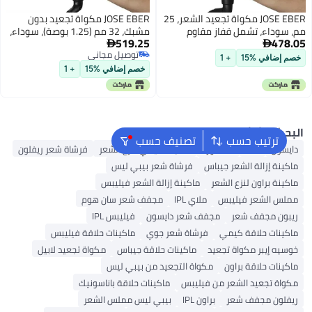
JOSE EBER مكواة تجعيد الشعر، 25
JOSE EBER مكواة تجعيد بدون
 سوداء، تشمل قفاز مقاوم
مشبك، 32 مم (1.25 بوصة)، سوداء،
519.25
478.
رارة
قفاز مقاوم للحرارة متضمن،


توصيل مجاني
متوافقة مع الجهد المزدوج عالميًا
م إضافي %15
+ 1
توصيل مجاني
خصم إضافي %15
+ 1
بحث الشائع
ترتيب حسب
تصنيف حسب
ايسون
K18
ماء الورد
ماكينة كيمي لنزع الشعر
فرشاة شعر ريفلون
اكينة إزالة الشعر جيباس
فرشاة شعر بيبي ليس
اكينة براون لنزع الشعر
ماكينة إزالة الشعر فيليبس
ملس الشعر فيليبس
ملاي IPL
مجفف شعر سان هوم
يبون مجفف شعر
مجفف شعر دايسون
فيليبس IPL
اكينات حلاقة كيمي
فرشاة شعر جوي
ماكينات حلاقة فيليبس
وسيه إيبر مكواة تجعيد
ماكينات حلاقة جيباس
مكواة تجعيد لابيل
اكينات حلاقة براون
مكواة التجعيد من بيبي ليس
كواة تجعيد الشعر من فيليبس
ماكينات حلاقة باناسونيك
يفلون مجفف شعر
براون IPL
بيبي ليس مملس الشعر