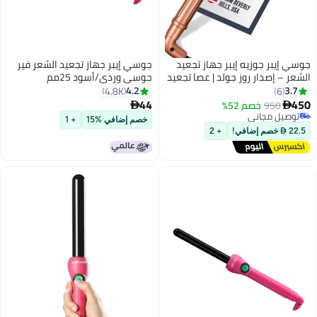
ي إيبر جوزيه إيبر جهاز تجعيد
جوسي إيبر جهاز تجعيد الشعر فير
عر – إصدار روز جولد | عصا تجعيد
جوسي وردي/أسود 25مم
رة لتموجات محددة تدوم طويلاً –
4.2
3.7
4.8K
6
44
4
950
خصم 52%


توصيل مجاني
خصم إضافي %15
+ 1
توصيل مجاني
 خصم إضافي!
+ 2