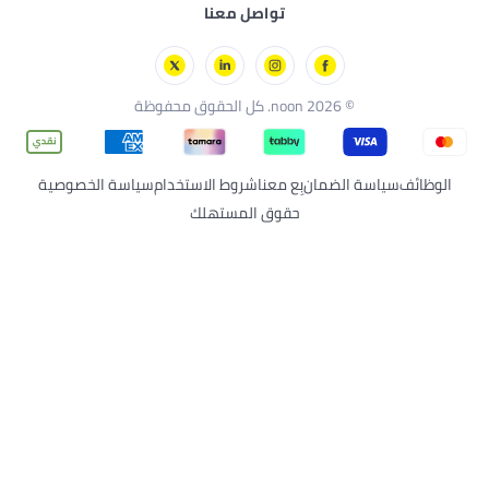
نون فود
تواصل معنا
العودة إلى المدرسة
جيباس
نون مينتس
نون سوبرمول
© 2026 noon. كل الحقوق محفوظة
الوظائف
سياسة الضمان
بِع معنا
شروط الاستخدام
سياسة الخصوصية
حقوق المستهلك