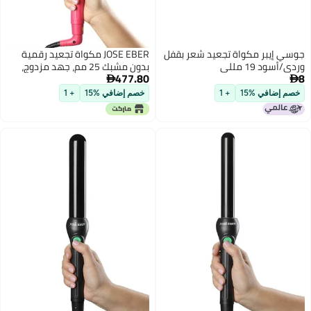
ي إيبر مكواة تجعيد شعر بقفل
JOSE EBER مكواة تجعيد رقمية
/أسود 19 مللي
بدون مشبك 25 مم، جهد مزدوج،
477.80
وردي (تناظري)

م إضافي %15
+ 1
خصم إضافي %15
+ 1