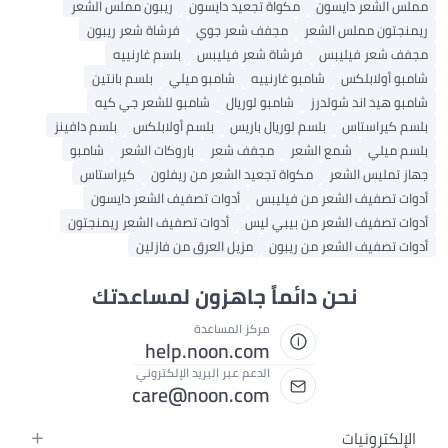
ملس الشعر دايسون
مكواة تجعيد دايسون
ريبون مملس الشعر
يمنجتون مملس الشعر
مجفف شعر جوي
فرشاة شعر ريبون
جفف شعر فيليبس
فرشاة شعر فيليبس
بلسم غارنييه
امبو أولابلكس
شامبو غارنييه
شامبو ميلي
بلسم بانتين
امبو هيد اند شولدرز
شامبو لوريال
شامبو للشعر جي كيه
لسم كيراستاس
بلسم لوريال باريس
بلسم أولابلكس
بلسم دافينز
لسم ميلي
شمع الشعر
مجفف شعر
باروكات الشعر
شامبو
هاز تمليس الشعر
مكواة تجعيد الشعر من ريفلون
كيراستاس
دوات تصفيف الشعر من فيليبس
أدوات تصفيف الشعر دايسون
دوات تصفيف الشعر من بيبي ليس
أدوات تصفيف الشعر ريمنجتون
دوات تصفيف الشعر من ريبون
مزيل العرق من فازلين
نحن دائماً جاهزون لمساعدتك
مركز المساعدة
help.noon.com
الدعم عبر البريد الإلكتروني
care@noon.com
الإلكترونيات