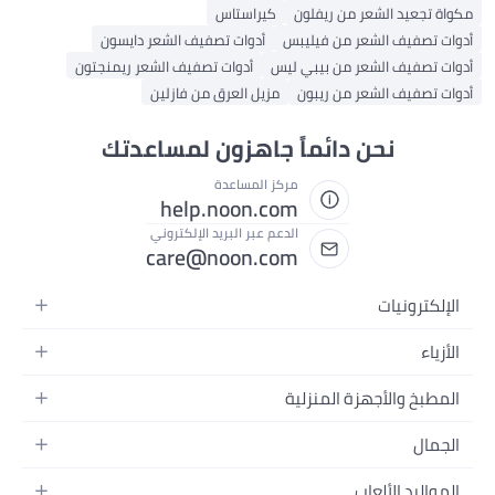
مكواة تجعيد الشعر من ريفلون
كيراستاس
أدوات تصفيف الشعر من فيليبس
أدوات تصفيف الشعر دايسون
أدوات تصفيف الشعر من بيبي ليس
أدوات تصفيف الشعر ريمنجتون
أدوات تصفيف الشعر من ريبون
مزيل العرق من فازلين
نحن دائماً جاهزون لمساعدتك
مركز المساعدة
help.noon.com
الدعم عبر البريد الإلكتروني
care@noon.com
الإلكترونيات
الهواتف المتحركة
الأزياء
أجهزة التابلت
أزياء نسائية
المطبخ والأجهزة المنزلية
أجهزة الكمبيوتر المحمولة
أزياء رجالية
الأجهزة الكبيرة
أجهزة الكمبيوتر المكتبية
الجمال
أزياء الأطفال
الأجهزة الصغيرة
الأجهزة القابلة للارتداء
العطور
العطور
المواليد الألعاب