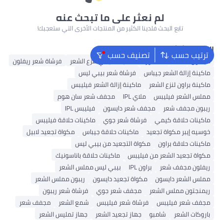
لم نعثر على ما تبحث عنه
تابع البحث فلدينا الكثير من المنتجات الأخرى التي ستعجبك!
البحث الشائع
ترتيب حسب
تصنيف حسب
دايسون
K18
ماء الورد
ماكينة كيمي لنزع الشعر
فرشاة شعر ريفلون
ماكينة إزالة الشعر جيباس
فرشاة شعر بيبي ليس
ماكينة براون لنزع الشعر
ماكينة إزالة الشعر فيليبس
مملس الشعر فيليبس
ملاي IPL
مجفف شعر سان هوم
ريبون مجفف شعر
مجفف شعر دايسون
فيليبس IPL
ماكينات حلاقة كيمي
فرشاة شعر جوي
ماكينات حلاقة فيليبس
خوسيه إيبر مكواة تجعيد
ماكينات حلاقة جيباس
مكواة تجعيد لابيل
ماكينات حلاقة براون
مكواة التجعيد من بيبي ليس
مكواة تجعيد الشعر من فيليبس
ماكينات حلاقة باناسونيك
ريفلون مجفف شعر
براون IPL
بيبي ليس مملس الشعر
مملس الشعر دايسون
مكواة تجعيد دايسون
ريبون مملس الشعر
ريمنجتون مملس الشعر
مجفف شعر جوي
فرشاة شعر ريبون
مجفف شعر فيليبس
فرشاة شعر فيليبس
شمع الشعر
مجفف شعر
باروكات الشعر
شامبو
جهاز تجعيد الشعر
جهاز تمليس الشعر