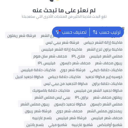
لم نعثر على ما تبحث عنه
تابع البحث فلدينا الكثير من المنتجات الأخرى التي ستعجبك!
البحث الشائع
ترتيب حسب
تصنيف حسب
دايسون
K18
ماء الورد
ماكينة كيمي لنزع الشعر
فرشاة شعر ريفلون
ماكينة إزالة الشعر جيباس
فرشاة شعر بيبي ليس
ماكينة براون لنزع الشعر
ماكينة إزالة الشعر فيليبس
مملس الشعر فيليبس
ملاي IPL
مجفف شعر سان هوم
ريبون مجفف شعر
مجفف شعر دايسون
فيليبس IPL
ماكينات حلاقة كيمي
فرشاة شعر جوي
ماكينات حلاقة فيليبس
خوسيه إيبر مكواة تجعيد
ماكينات حلاقة جيباس
مكواة تجعيد لابيل
ماكينات حلاقة براون
مكواة التجعيد من بيبي ليس
مكواة تجعيد الشعر من فيليبس
ماكينات حلاقة باناسونيك
ريفلون مجفف شعر
براون IPL
بيبي ليس مملس الشعر
مملس الشعر دايسون
مكواة تجعيد دايسون
ريبون مملس الشعر
ريمنجتون مملس الشعر
مجفف شعر جوي
فرشاة شعر ريبون
مجفف شعر فيليبس
فرشاة شعر فيليبس
بلسم غارنييه
شامبو أولابلكس
شامبو غارنييه
شامبو ميلي
بلسم بانتين