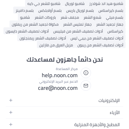
شامبو هيد اند شولدرز
شامبو لوريال
شامبو للشعر جي كيه
بلسم كيراستاس
بلسم لوريال باريس
بلسم أولابلكس
بلسم دافينز
بلسم ميلي
شمع الشعر
مجفف شعر
باروكات الشعر
شامبو
جهاز تجعيد الشعر
جهاز تمليس الشعر
مكواة تجعيد الشعر من ريفلون
كيراستاس
أدوات تصفيف الشعر من فيليبس
أدوات تصفيف الشعر دايسون
أدوات تصفيف الشعر من بيبي ليس
أدوات تصفيف الشعر ريمنجتون
أدوات تصفيف الشعر من ريبون
مزيل العرق من فازلين
نحن دائماً جاهزون لمساعدتك
مركز المساعدة
help.noon.com
الدعم عبر البريد الإلكتروني
care@noon.com
الإلكترونيات
الهواتف المتحركة
الأزياء
أجهزة التابلت
أزياء نسائية
المطبخ والأجهزة المنزلية
أجهزة الكمبيوتر المحمولة