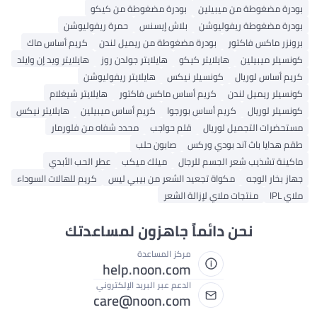
بودرة مضغوطة من ميبيلين
بودرة مضغوطة من كيكو
بودرة مضغوطة ريفوليوشن
بلاش إيسنس
حمرة ريفوليوشن
برونزر ماكس فاكتور
بودرة مضغوطة من ريميل لندن
كريم أساس ماك
كونسيلر ميبيلين
هايلايتر كيكو
هايلايتر جولدن روز
هايلايتر ويد إن وايلد
كريم أساس لوريال
كونسيلر نيكس
هايلايتر ريفوليوشن
كونسيلر ريميل لندن
كريم أساس ماكس فاكتور
هايلايتر شيغلام
كونسيلر لوريال
كريم أساس بورجوا
كريم أساس ميبيلين
هايلايتر نيكس
مستحضرات التجميل لوريال
قلم حواجب
محدد شفاه من فلورمار
طقم هدايا باث آند بودي وركس
صابون حلب
ماكينة تشذيب شعر الجسم للرجال
ميلك ميكب
عطر الحب الأبدي
جهاز بخار الوجه
مكواة تجعيد الشعر من بيبي ليس
كريم للهالات السوداء
ملاي IPL
منتجات ملاي لإزالة الشعر
نحن دائماً جاهزون لمساعدتك
مركز المساعدة
help.noon.com
الدعم عبر البريد الإلكتروني
care@noon.com