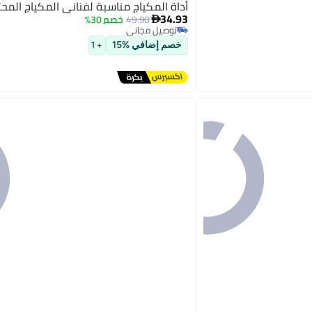
أداة المكياج مناسبة لفناني المكياج المح
34.93
والمبتدئين 7 قطع
49.90
خصم 30%

توصيل مجاني
توصيل مجاني
خصم إضافي %15
+ 1