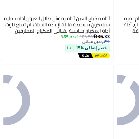
م لمرة
أداة مكياج العين أداة رموش ظلال العيون أداة حماية
تو، أداة
سيليكون مساعدة قابلة لإعادة الاستخدام تمنع تلوث
قة.
أداة المكياج مناسبة لفناني المكياج المحترفين
36.33
والمبتدئين 7 قطع
103.80
خصم 65%

توصيل مجاني
توصيل مجاني
خصم إضافي %15
+ 1