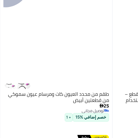
ة استنسل الحناء لليدين – طقم 3 قطع –
طقم من محدد العيون كات ومرسام عيون سموكي
تخدام
من قطعتين أبيض
25

توصيل مجاني
توصيل مجاني
خصم إضافي %15
+ 1