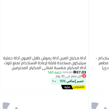
تخدام -
أداة مكياج العين أداة رموش ظلال العيون أداة حماية
 مظهر
سيليكون مساعدة قابلة لإعادة الاستخدام تمنع تلوث
دي)
أداة المكياج مناسبة لفناني المكياج المحترفين
37.03
والمبتدئين 7 قطع
105.80
خصم 65%

أقل سعر في 30 يوم
توصيل مجاني
خصم إضافي %15
+ 1
أقل سعر في 30 يوم