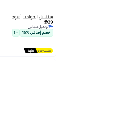
ستنسل الحواجب أسود
29

توصيل مجاني
توصيل مجاني
خصم إضافي %15
+ 1