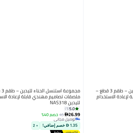
مجموعة استنسل الحناء لليدين – طقم 3 قطع –
مجموع
لإعادة الاستخدام
ملصقات تصاميم مهندي قابلة لإعادة الاس
لليدين NAS318
5.0
1
26.99
45
خصم 40%

توصيل مجاني
توصيل مجاني
1.35  خصم إضافي!
+ 2