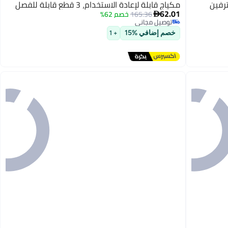
ترفين
مكياج قابلة لإعادة الاستخدام، 3 قطع قابلة للفصل
62.01
165.36
خصم 62%

توصيل مجاني
توصيل مجاني
خصم إضافي %15
+ 1