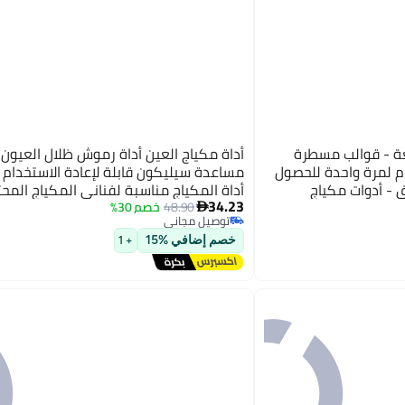
ب حواجب 100 قطعة - قوالب مسطرة
أداة مكياج العين أداة رموش ظلال العيون 
ام لمرة واحدة للحصول
مساعدة سيليكون قابلة لإعادة الاستخدام 
الي في 3 دقائق - أدوات مكياج
أداة المكياج مناسبة لفناني المكياج المح
34.23
يوب
والمبتدئين 7 قطع
48.90
خصم 30%

توصيل مجاني
توصيل مجاني
خصم إضافي %15
+ 1