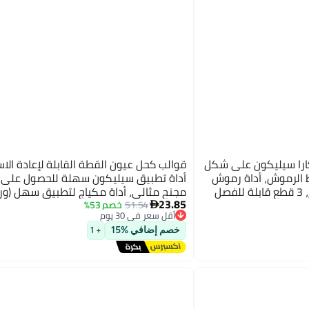
ارا سيليكون على شكل
قوالب كحل عيون القطة القابلة لإعادة الاس
ط الرموش، أداة رموش
أداة تطبيق سيليكون سهلة للحصول على
صل
مجنح مثالي، أداة مكياج لتطبيق سهل (ور
23.85
51.54
خصم 53%

أقل سعر في 30 يوم
توصيل مجاني
خصم إضافي %15
+ 1
أقل سعر في 30 يوم