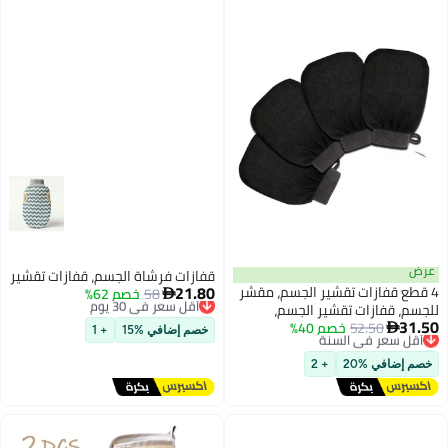
قفازات فرشاة الجسم، قفازات تقشير
21.80
شير الجسم، مقشر
58
أقل سعر في 30 يوم
خصم 62%

ير الجسم،
توصيل مجاني
أقل سعر في 30 يوم
نة
 40%
د الميت، مقشر
خصم إضافي %15
+ 1
م، دش، سبا
نة
+ 2