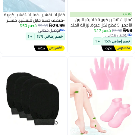
قفازات تقشير -قفازات تقشير كورية
ة فاخرة باللون
-منظف جسم قابل للتقشير، مقشر
29.99
 لكل عبوة، لإزالة الجلد
59.99
خصم 50%
جسم، قفازات دش مصنوعة من

، العناية بعد
توصيل مجاني
ألياف فيسكوبية، مزيل جلد ميت
توصيل مجاني
 أثناء
لجلد ناعم، تجهيز وإزالة ذاتي الطلاء
خصم إضافي %15
+ 1
و في السبا.
(وردي)
+ 1