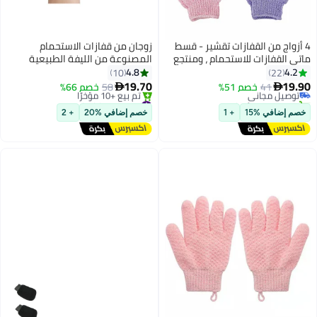
ات تقشير - قسط
زوجان من قفازات الاستحمام
ستحمام ، ومنتجع
المصنوعة من الليفة الطبيعية
 فرك - للرجال
لتقشير الجسم والوجه وإزالة الجلد
4.8
10
نة
 الملحقات
الميت، قفازات استحمام مزدوجة
19.70
58
خصم 66%

الجوانب مصنوعة من الألياف
#7 في قفازات الجسم
توصيل مجاني
الدقيقة للكبار والصغار
+ 1
خصم إضافي %20
+ 2
تم بيع +10 مؤخرًا
#7 في قفازات الجسم