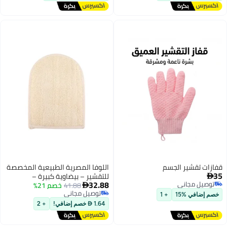
سم
اللوفا المصرية الطبيعية المخصصة
للتقشير – بيضاوية كبيرة –
32.88
41.88
خصم 21%
مجموعة مكوّنة من قطعة واحدة،

توصيل مجاني
مزروعة ومُزرعة ومختارة يدويًا من
+ 1
توصيل مجاني
مصر.لوفا لجميع الجسم، مقاس 21
1.64  خصم إضافي!
+ 2
سم × 16 سم