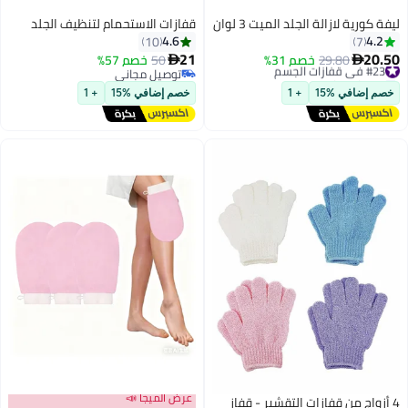
د الميت 3 لوان
قفازات الاستحمام لتنظيف الجلد
4.6
10
21
 31%
50
خصم 57%

توصيل مجاني
توصيل مجاني
+ 1
خصم إضافي %15
+ 1
عرض الميجا 📣
 التقشير - قفاز