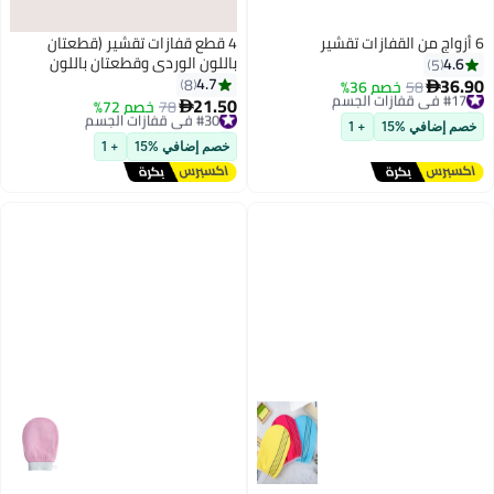
4 قطع قفازات تقشير (قطعتان
باللون الوردي وقطعتان باللون
الأزرق)، قفازات تقشير عالية الجودة
4.7
8
لغسل الوجه والاستحمام والسبا
21.50
#30 في قفازات الجسم
78
خصم 72%

والتدليك وتقشير الجسم وتقشير
توصيل مجاني
+ 1
#30 في قفازات الجسم
البشرة وإزالة الجلد الميت
خصم إضافي %15
+ 1