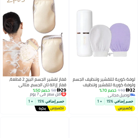
ير وتنظيف الجسم
قفاز تقشير الجسم البيج 2 قطعة،
شير وتنظيف
قفاز إزالة تان الجسم، مثالي
29
اة أسنان
58
خصم 50%
أقل سعر في 7 يوم
للاستحمام اليومي، الدش، السبا

توصيل مجاني
محمولة للسفر حزمة بيضاء 19 5 *
وتقشير البشرة العميق
أقل سعر في 7 يوم
+ 1
خصم إضافي %15
+ 1