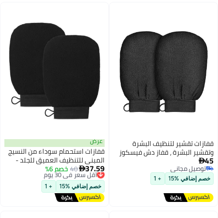
عرض
يف البشرة
قفازات استحمام سوداء من النسيج
قفاز دش فيسكوز
المبني للتنظيف العميق للجلد -
بي في المنزل ،
37.59
40
أقل سعر في 30 يوم
خصم 6%
طبقة واحدة ناعمة - تزيل الأوساخ

توصيل مجاني
بسهولة بدون ألم - مقاس 14×20
+ 1
أقل سعر في 30 يوم
سم - خفيفة الوزن 18 جرام - تصميم
خصم إضافي %15
+ 1
مغلق بخيط مع خط تعليق - متينة
للاستخدام الطويل