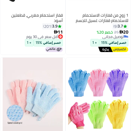
الاستحمام
قفاز استحمام مغربي، قطعتين
 غسيل للجسم
أسود
 الميت، قفازات
3.9
201
ف الدقيقة للجسم
11

غين والأطفال
أقل سعر في 30 يوم
أقل سعر في 30 يوم
+ 1
خصم إضافي %15
+ 1