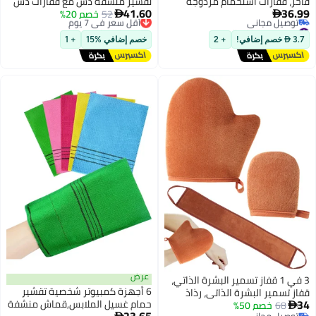
حمام مزدوجة
تقشير منشفة دش مع قفازات دش
41.60
شرة للجسم، مزيل
52
أقل سعر في 7 يوم
خصم 20%
لفكرك الجسم، قفازات غسيل نظاف

توصيل مجاني
ة، ملحقات استحمام
الظهر لإزالة الجلد الميت (الأسود)
أقل سعر في 7 يوم
+ 2
خصم إضافي %15
+ 1
عرض
سمير البشرة الذاتي،
6 أجهزة كمبيوتر شخصية تقشير
الذاتي، رذاذ
حمام غسيل الملابس,قماش منشفة
تسمير البشرة،