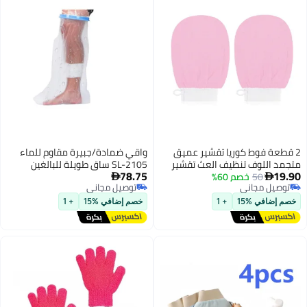
ا تقشير عميق
واقي ضمادة/جبيرة مقاوم للماء
ف العث تقشير
SL-2105 ساق طويلة للبالغين
78.75
جمد حمام

توصيل مجاني
نشفة ( الوردي )
توصيل مجاني
+ 1
خصم إضافي %15
+ 1