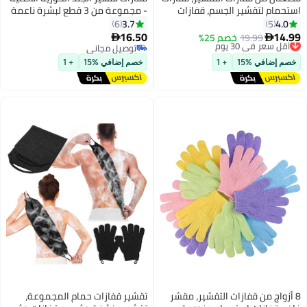
جسم، قفازات
- مجموعة من 3 قطع لبشرة ناعمة
وانب لتنظيف
ونضرة - قفازات دش عالية الجودة
3.7
6
تحمام للبشرة
16.50
 25%

توصيل مجاني
توصيل مجاني
+ 1
خصم إضافي %15
+ 1
 التقشير، مقشر
تقشير قفازات حمام المجموعة،