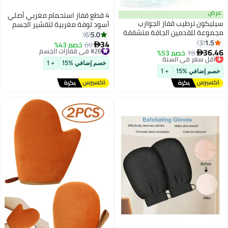
4 قطع قفاز استحمام مغربي أصلي
از الجوارب
أسود لوفة مغربية لتقشير الجسم
الجافة متشققة
5.0
6
انزلاق سبا
34
#26 في قفازات الجسم
60
خصم 43%

ل جوارب تدريب
نة
توصيل مجاني
القدم الرعاية بعد
#26 في قفازات الجسم
خصم إضافي %15
+ 1
ي)
نة
+ 1