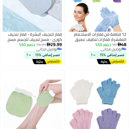
ات الاستحمام
قفاز لتنجيف البشرة - قفاز تنجيف
 تنظيف عميق
كوري - مسح تنجيف للجسم، مسح
29.99
 الميت، مناسبة
59.99
خصم 50%
تنجيف للجسم، قفاز دhower من

توصيل مجاني
 والعناية بالبشرة
الألياف الفيسكوزية، مزيل البشرة
توصيل مجاني
الميتة لصقل البشرة، تحضير وازالة
+ 1
خصم إضافي %15
+ 1
البشرة المُطهَّرة (أزرق)