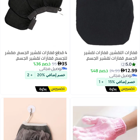
فازات تقشير
4 قطع قفازات تقشير الجسم، مقشر
ير الجسم،
للجسم، قفازات تقشير الجسم،
35
د الميت، مقشر
55
خصم 36%
قفازات تقشير الجلد الميت، مقشر

توصيل مجاني
ء، حمام دش سبا
للجسم للنساء، حمام، دش، سبا
 48%
توصيل مجاني
(أسود)
خصم إضافي %20
+ 2
+ 1