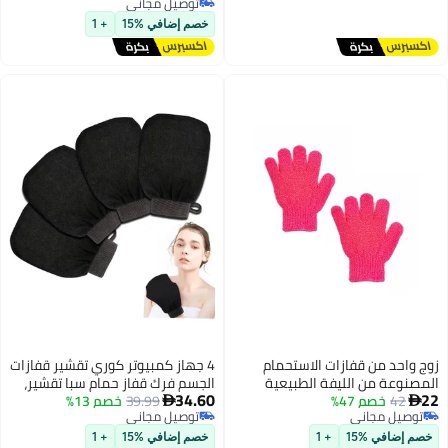
الاستحمام للنساء والرجال
توصيل مجاني
توصيل مجاني
خصم إضافي %15
+ 1
ت الاستحمام
4 جهاز كمبيوتر كوري تقشير قفازات
فة الطبيعية
الجسم فرك قفاز حمام سبا تقشير،
34.60
ه، وإزالة الجلد
39.99
خصم 13%
مزدوج الجانب عميق نظيف تقشير

توصيل مجاني
ستحمام مزدوجة
فرك قفازات، ميت الجلد إزالة قفاز
توصيل مجاني
 الدقيقة للبالغين
عميق الجسم فرك للنساء والرجال
+ 1
خصم إضافي %15
+ 1