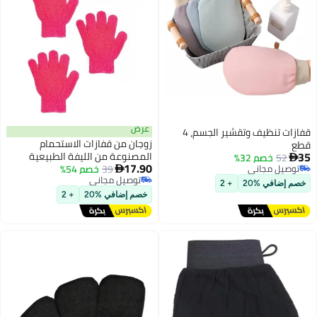
عرض
قفازات تنظيف وتقشير الجسم، 4
زوجان من قفازات الاستحمام
المصنوعة من الليفة الطبيعية
17.90
39
خصم 54%
لتقشير الجسم والوجه، وإزالة الجلد

توصيل مجاني
الميت، وقفازات استحمام من الألياف
+ 2
توصيل مجاني
الدقيقة مزدوجة الجوانب للبالغين
خصم إضافي %20
+ 2
والأطفال