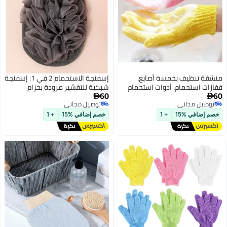
سة أصابع،
إسفنجة الاستحمام 2 في 1: إسفنجة
أدوات استحمام
شبكية للتقشير مزودة بحزام
60
نشفة حمام
مطاطي لليد، مناسبة للنساء

توصيل مجاني
ف، قفازات
والرجال والأطفال في الحمام
توصيل مجاني
+ 1
خصم إضافي %15
+ 1