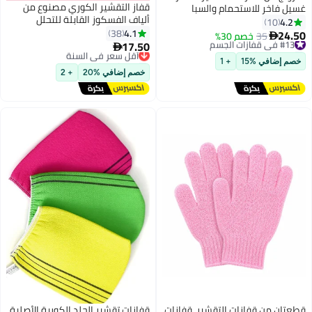
قفاز التقشير الكوري مصنوع من
ام والسبا
ألياف الفسكوز القابلة للتحلل
لجسم - ملحقات
الحيوي باللون الوردي
4.1
 والنساء
38
17.50
أقل سعر في السنة

توصيل مجاني
+ 1
أقل سعر في السنة
خصم إضافي %20
+ 2
التقشير، قفازات
قفازات تقشير الجلد الكورية الأصلية