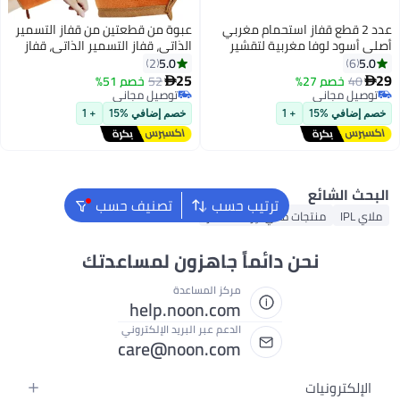
ز استحمام مغربي
عبوة من قطعتين من قفاز التسمير
غربية لتقشير
الذاتي، قفاز التسمير الذاتي، قفاز
تسمير الوجه الذاتي، قفاز تسمير تان
5.0
2
فيزيكس ترو كولور بدون شمس،
25
52
خصم 51%

قفاز تسمير بخاخ، قفاز تسمير بدون
توصيل مجاني
شمس
توصيل مجاني
+ 1
خصم إضافي %15
+ 1
ترتيب حسب
تصنيف حسب
 ملاي لإزالة الشعر
 دائماً جاهزون لمساعدتك
مركز المساعدة
help.noon.com
الدعم عبر البريد الإلكتروني
care@noon.com