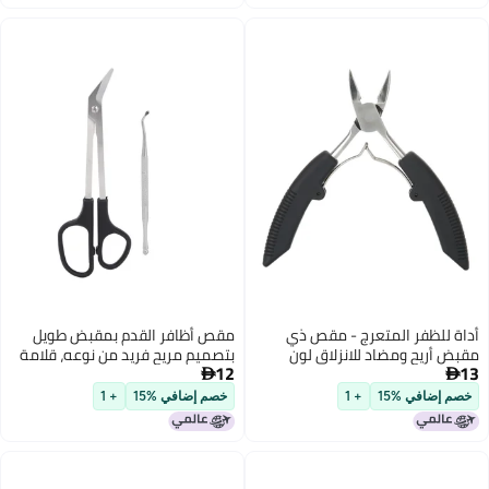
مقص أظافر القدم بمقبض طويل
بتصميم مريح فريد من نوعه، قلامة
12
أظافر القدم مع ملقط أظافر للبالغين

وكبار السن
خصم إضافي %15
+ 1