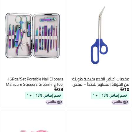
15Pcs/Set Portable Nail Clippers
Manicure Scissors Grooming Tool
33
Kit Stainless Steel Rustproof

خصم إضافي %15
+ 1