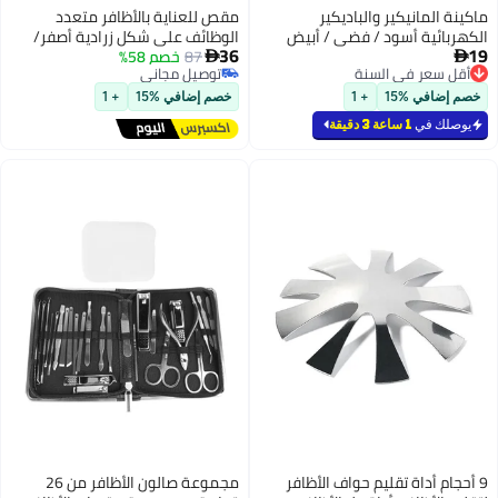
مقص للعناية بالأظافر متعدد
الوظائف على شكل زرادية أصفر/
36
فضي
87
خصم 58%

توصيل مجاني
توصيل مجاني
خصم إضافي %15
+ 1
مجموعة صالون الأظافر من 26