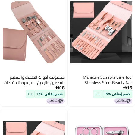
مجموعة أدوات الحلاقة والتقليم
للقدمين واليدين - مجموعة مقصات
18
الأظافر المحمولة مع ملف الأظافر

ومحسن الأظافر ومحسن الحواجب
خصم إضافي %15
+ 1
ومقص إزالة الجلد الميت للعناية
باليدين والقدمين