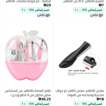
قطعة - مجموعة مقصات الأظافر
29
السوداء ومجموعة أدوات صالون

الأظافر من الفولاذ الكربوني للمنزل
خصم إضافي %15
+ 1
والصالون
طقم العناية بالأظافر من الستانلس
ستيل مكوّن من 9 قطع وردي/
36.25
ي
شفاف

خصم إضافي %15
+ 1