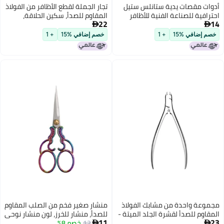
تجار الجملة لقطع الأظافر من الفولاذ
المقاوم للصدأ، سكين الحلاقة،
22
مقصات الأظافر، أدوات قص حواجب

الجلد الميت، مجموعة أدوات
خصم إضافي %15
+ 1
الحلاقة، مجموعة مقصات الأظافر
من 12 قطعة في حقيبة جلدية
مربعة سوداء
منشار صغير فخم من الصلب المقاوم
للصدأ، منشار للخرز، لون منشار نوحي
11
12
خصم 8%
الأنتيك ذي النقمة الحادة للصناعات
