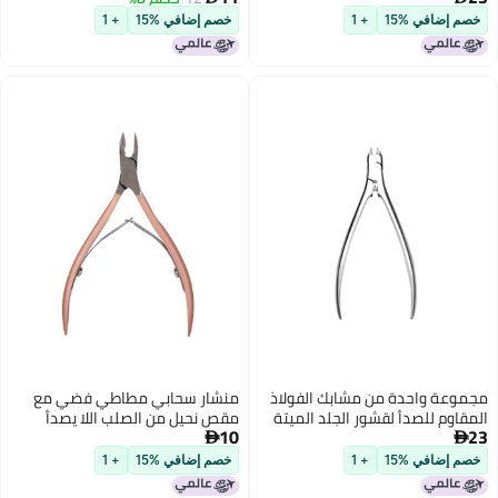
اليدوية
خصم إضافي %15
+ 1
منشار سحابي مطاطي فضي مع
مقص نحيل من الصلب اللا يصدأ
10
لإزالة الجلد الميت والصلبي وغزوات

الأظافر ومقص أظافر أداة صبغ
خصم إضافي %15
+ 1
الأظافر باللون الذهبي الوردي