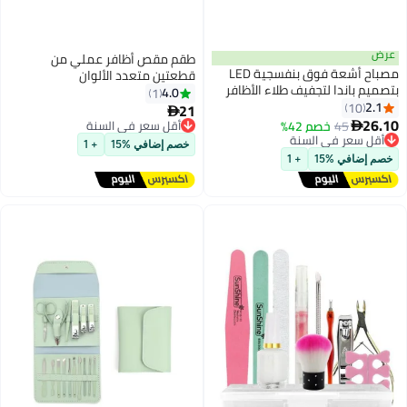
طقم مقص أظافر عملي من
قطعتين متعدد الألوان
4.0
1
21
أقل سعر في السنة

توصيل مجاني
أقل سعر في السنة
خصم إضافي %15
+ 1