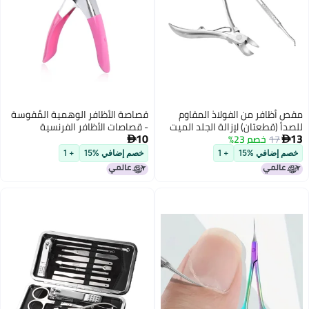
قصاصة الأظافر الوهمية المُقوسة
- قصاصات الأظافر الفرنسية
10
المُقوسة - مقص الأظافر - أدوات

قص الأظافر الوهمية المعالجة
خصم إضافي %15
+ 1
بالأشعة فوق البنفسجية ونصائح
العناية بالأظافر