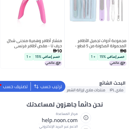
منشار أظافر وهمية منحنى شكل
حرف U - مقص أظافر فرنسي
10
مقصوص - مقص أظافر - أدوات

قص أطراف الأظافر الوهمية
خصم إضافي %15
+ 1
المعالجة بالأشعة فوق البنفسجية -
أداة قص الحناء
ترتيب حسب
تصنيف حسب
ر
اهزون لمساعدتك
لمساعدة
help.noon
بر البريد الإلكتروني