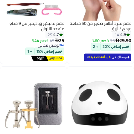
قطعة
طقم مانيكير وباديكير من 9 قطع
متعدد الألوان
4.7
29
25
45
خصم 44%

توصيل مجاني
توصيل مجاني
خصم إضافي %15
+ 1