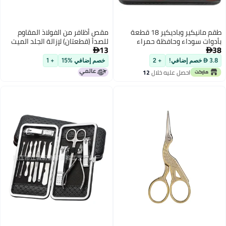
مقص أظافر من الفولاذ المقاوم
للصدأ (قطعتان) لإزالة الجلد الميت
13
حول الأظافر + أداة تنظيف الأظافر

الناشبة، مقص أظافر لليدين
خصم إضافي %15
+ 1
والقدمين، أداة للعناية بالأظافر