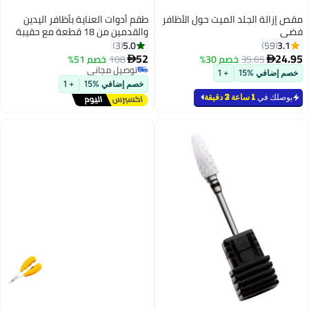
طقم أدوات العناية بأظافر اليدين
والقدمين من 18 قطعة مع حقيبة
تخزين فضي / وردي
5.0
3
52
108
خصم 51%

توصيل مجاني
توصيل مجاني
خصم إضافي %15
+ 1