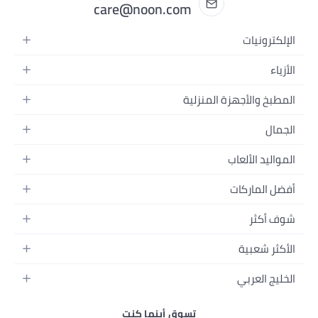
care@noon.
يو
أينما كنت