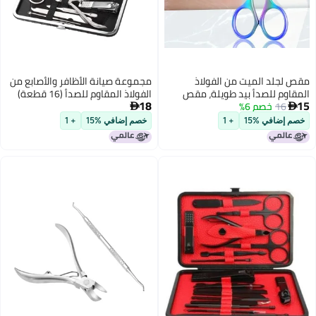
مجموعة صيانة الأظافر والأصابع من
الفولاذ المقاوم للصدأ (16 قطعة)
18
تشمل مقص الأظافر، ومقصين،

ومقصان، ومقبض للأنف، وأبراج إزالة
خصم إضافي %15
+ 1
الكدمات السوداء مع حقيبة من
الجلد الاصطناعي