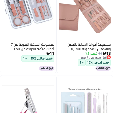
مجموعة الحلاقة اليدوية من 7
أدوات فائقة الجودة من الصلب
11
المقاوم للصدأ - مجموعة رعاية

الأظافر بمحفظة تخزين من الجلد
خصم إضافي %15
+ 1
الاصطناعي المحمولة للاستخدام
اليومي في المنزل والسفر، هدية
للرجال والنساء