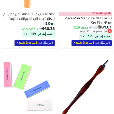
أداة تهذيب وبرد الأظافر من دون ألم
للعناية بمخالب الحيوانات الأليفة
أصفر/ابيض
5.0
2
30.38
70
خصم 56%

خصم إضافي %15
+ 1
يوصلك في
1 ساعة 3 دقيقة