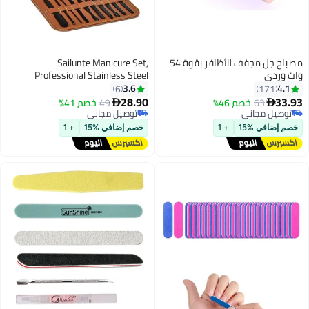
Sailunte Manicure Set,
Professional Stainless Steel
Pedicure Nail Clipper Tools Kit with
3.6
6
PU Leather Folding Case，Women
28.90
49
توصيل مجاني
خصم 41%

Men Scissors Cutter Set，16 In 1
تم بيع +10 مؤخرًا
توصيل مجاني
Travel Grooming Care Tool Kits
خصم إضافي %15
+ 1