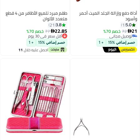
طقم مبرد تلميع الأظافر من 4 قطع
متعدد الألوان
3.8
21
22.85
77
خصم 70%

أقل سعر في 30 يوم
أقل سعر في 30 يوم
خصم إضافي %15
+ 1
احصل عليه خلال
11
اغسطس