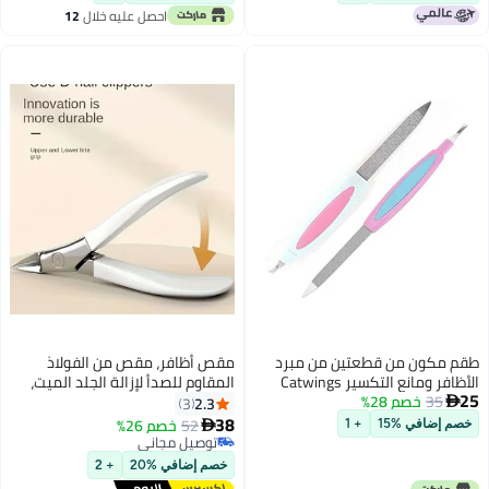
احصل عليه خلال
12
اغسطس
مقص أظافر، مقص من الفولاذ
المقاوم للصدأ لإزالة الجلد الميت،
أدوات مانيكير، مناسب للأظافر التي
2.3
3
تنمو تحت الجلد - أبيض
38
52
خصم 26%

توصيل مجاني
توصيل مجاني
خصم إضافي %20
+ 2