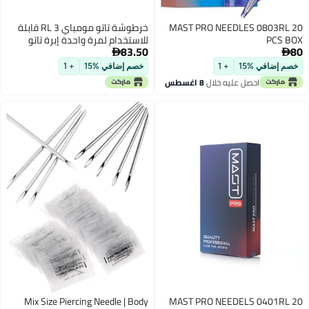
MAST PRO NEEDLES 0803RL 20
خرطوشة تاتو مومباي 3 RL قابلة
PCS BOX
للاستخدام لمرة واحدة إبرة تاتو
83.50
80
دائرية حادة عبوة من 10


خصم إضافي %15
+ 1
خصم إضافي %15
+ 1
احصل عليه خلال
8 اغسطس
Mix Size Piercing Needle | Body
MAST PRO NEEDELS 0401RL 20