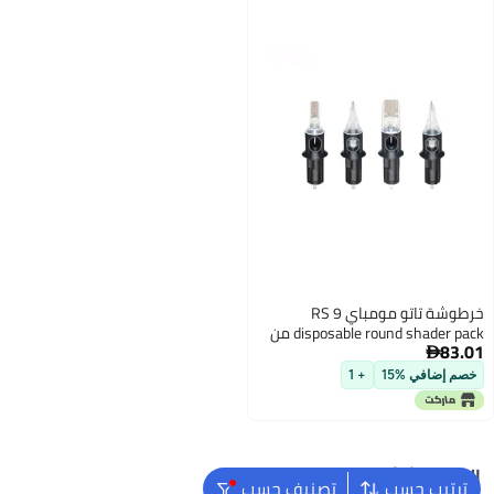
خرطوشة تاتو مومباي 9 RS
disposable round shader pack من
83.01
10 إبر تاتو

خصم إضافي %15
+ 1
البحث الشائع
ترتيب حسب
تصنيف حسب