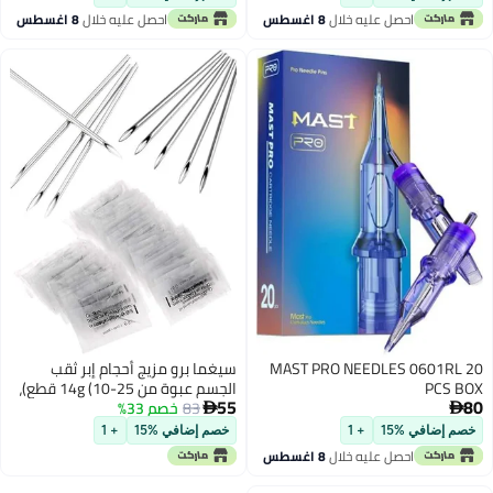
احصل عليه خلال
8 اغسطس
احصل عليه خلال
8 اغسطس
MAST PRO NEEDLES 0601RL 20
سيغما برو مزيج أحجام إبر ثقب
PCS BOX
الجسم عبوة من 25-14g (10 قطع)،
55
80
83
خصم 33%
15g (10 قطع)، 18g (5 قطع) من


الفولاذ المقاوم للصدأ
خصم إضافي %15
+ 1
خصم إضافي %15
+ 1
احصل عليه خلال
8 اغسطس