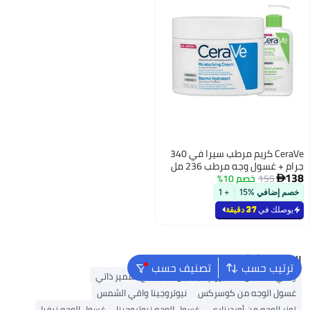
CeraVe كريم مرطب سيرا في 340
جرام + غسول وجه مرطب 236 مل
138
155
خصم 10%

خصم إضافي %15
+ 1
يوصلك في
37 دقيقة
البحث الشائع
ترتيب حسب
تصنيف حسب
واقي الشمس
سيروم فيتامين C
منتج تسمير ذاتي
غسول الوجه من كوسركس
نيوتروجينا واقي الشمس
تونر الوجه من أورديناري
غسول الوجه نيوتروجينا
غسول الوجه نيفيا