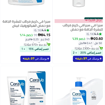
أفضل المنتجات
عرض الميجا 📣
سيرا في كريم مرطّب للبشرة الجافة
سيرا في سيرافي كريم مرطّب
مع حمض الهيالورونيك ابيض
للبشرة الجافة مع حمض
340جرام
4.4
6.1K
الهيالورونيك ٥٠ مل 50ملليلتر
4.4
6.1K
84.15
99
خصم 14%

#11 في مرطبات الوجه
20.60
34
خصم 39%

340 جم
|
0.25 /⁨/جم⁩
#2 في مرطبات الوجه
بتخلّص بسرعة
50 مل
|
0.41 /⁨/مل⁩
بتخلّص بسرعة
تم بيع +970 مؤخرًا
تم بيع +2300 مؤخرًا
#11 في مرطبات الوجه
خصم إضافي %15
+ 1
#2 في مرطبات الوجه
خصم إضافي %20
+ 2
يوصلك في
37 دقيقة
يوصلك في
37 دقيقة