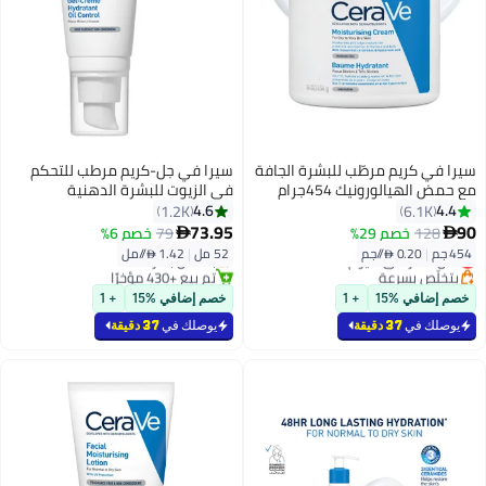
سيرا في كريم مرطّب للبشرة الجافة
سيرا في جل-كريم مرطب للتحكم
مع حمض الهيالورونيك 454جرام
في الزيوت للبشرة الدهنية
4.6
4.4
1.2K
6.1K
73.95
90
128
خصم 29%
79
خصم 6%


#13 في مرطبات الوجه
#20 في مرطبات الوجه
454 جم
|
0.20 /⁨/جم⁩
52 مل
|
1.42 /⁨/مل⁩
أقل سعر في 7 يوم
بتخلّص بسرعة
بتخلّص بسرعة
تم بيع +430 مؤخرًا
تم بيع +320 مؤخرًا
#20 في مرطبات الوجه
خصم إضافي %15
+ 1
خصم إضافي %15
+ 1
#13 في مرطبات الوجه
يوصلك في
37 دقيقة
يوصلك في
37 دقيقة