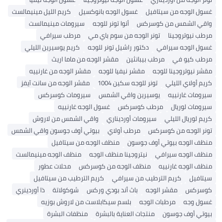
غسول الوجه من سيتافيل
غسول الوجه بانوكسيل
كريم الليل مينيمالست
واقي الشمس من كوسركس
أنوا تونر للوجه
سيرومات مينيمالست
مرطب نيوتروجينا
تونر الوجه من سوم باي مي
مرطب سيرافي
غسول الوجه سيرافي
دكتور راشيل تونر للوجه
كريم يوسيرين الليلي
مرطب كيو في
مرطب بيبانثين
مقشر الوجه من ماما اريث
مقشر نيوتروجينا للوجه
مقشر نيفيا للوجه
مقشر الوجه من غارنييه
كريم أولاي الليلي
تونر للوجه سكين 1004
مقشر الوجه من سانت آيفز
سيرومات غارنييه
يوسيرين واقي الشمس
سيرومات كوسركس
سيرومات لوريال
مرطب كوسركس
غسول الوجه غارنييه
كريم لوريال الليلي
سيرومات أورديناري
واقي الشمس من لاروش
تونر الوجه من كوسركس
مرطب أولاي
بيوتي أوف جوسون واقي الشمس
منظف ​​الوجه بيوتي أوف جوسون
منظف ​​الوجه من سيتافيل
منظف ​​الوجه سيرافي
نيتروجينا منظف الوجه
منظف ​​الوجه مينيمالست
منظف ​​الوجه غارنييه
منظف ​​الوجه من كوسركس
محلات عطور
سيتافيل
كريم الترطيب من سيرافي
كريم الترطيب من سيتافيل
كوسركس
مقشر الوجه
باث أند بودي وركس
شوكولاتة
ذا أوردينري
غسول وجه
مرطبات الوجه
بلسم سيكابلاست من لاروش بوزيه
بيوتي أوف جوسون
منتجات العناية بالبشرة
منظفات البشرة