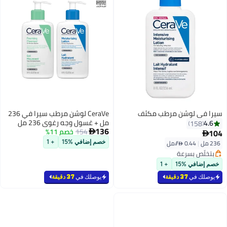
سيرا في لوشن مرطب مكثف
CeraVe لوشن مرطب سيرا في 236
مل + غسول وجه رغوي 236 مل
4.6
158
136
154
خصم 11%
104


236 مل
|
0.44 /⁨/مل⁩
خصم إضافي %15
+ 1
بتخلّص بسرعة
بتخلّص بسرعة
خصم إضافي %15
+ 1
يوصلك في
37 دقيقة
يوصلك في
37 دقيقة