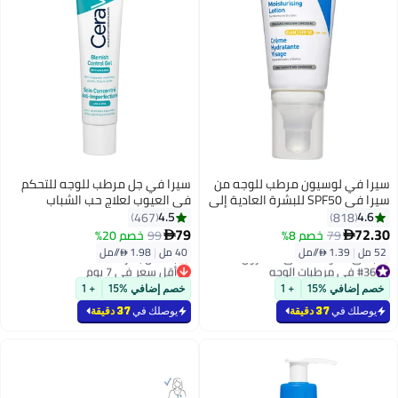
سيرا في لوسيون مرطب للوجه من
سيرا في جل مرطب للوجه للتحكم
سيرا في SPF50 للبشرة العادية إلى
في العيوب لعلاج حب الشباب
الجافة
والعيوب مع حمض الجليكوليك
4.5
4.6
467
818
وحمض اللاكتيك AHA/BHA
79
72.30
79
خصم 8%
99
خصم 20%


52 مل
|
1.39 /⁨/مل⁩
40 مل
|
1.98 /⁨/مل⁩
#36 في مرطبات الوجه
أقل سعر في 7 يوم
باقي 10 وحدات في المخزون
بتخلّص بسرعة
خصم إضافي %15
+ 1
خصم إضافي %15
+ 1
#36 في مرطبات الوجه
أقل سعر في 7 يوم
يوصلك في
37 دقيقة
يوصلك في
37 دقيقة