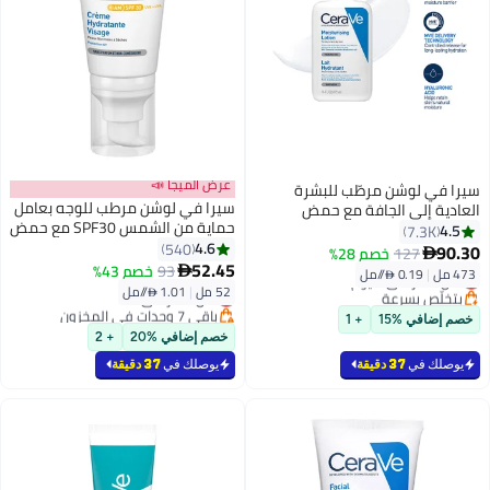
عرض الميجا 📣
سيرا في لوشن مرطّب للبشرة
سيرا في لوشن مرطب للوجه بعامل
العادية إلى الجافة مع حمض
حماية من الشمس SPF30 مع حمض
الهيالورونيك 473ملليلتر
4.5
7.3K
الهيالورونيك 52 مل 52ملليلتر
4.6
540
90.30
127
خصم 28%

#24 في مرطبات الوجه
52.45
93
خصم 43%

473 مل
|
0.19 /⁨/مل⁩
أقل سعر في 7 يوم
#40 في مرطبات الوجه
52 مل
|
1.01 /⁨/مل⁩
بتخلّص بسرعة
أقل سعر في السنة
#24 في مرطبات الوجه
باقي 7 وحدات في المخزون
خصم إضافي %15
+ 1
#40 في مرطبات الوجه
خصم إضافي %20
+ 2
يوصلك في
37 دقيقة
يوصلك في
37 دقيقة