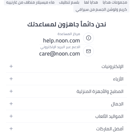
مجموعات هدايا
هدايا لها
بلسم تنظيف
ماء ميسيلار منظف من غارنييه
كريم ولوشن الجسم من سيرافي
نحن دائماً جاهزون لمساعدتك
مركز المساعدة
help.noon.com
الدعم عبر البريد الإلكتروني
care@noon.com
الإلكترونيات
الهواتف المتحركة
الأزياء
أجهزة التابلت
أزياء نسائية
المطبخ والأجهزة المنزلية
أجهزة الكمبيوتر المحمولة
أزياء رجالية
الأجهزة الكبيرة
أجهزة الكمبيوتر المكتبية
الجمال
أزياء الأطفال
الأجهزة الصغيرة
الأجهزة القابلة للارتداء
العطور
العطور
المواليد الألعاب
أثاث غرفة النوم
سماعات الرأس
العناية بالبشرة
الساعات
الرضاعة والتغذية
التخزين
أفضل الماركات
الكاميرات والصور وتسجيل الفيديو
العناية بالشعر
المجوهرات