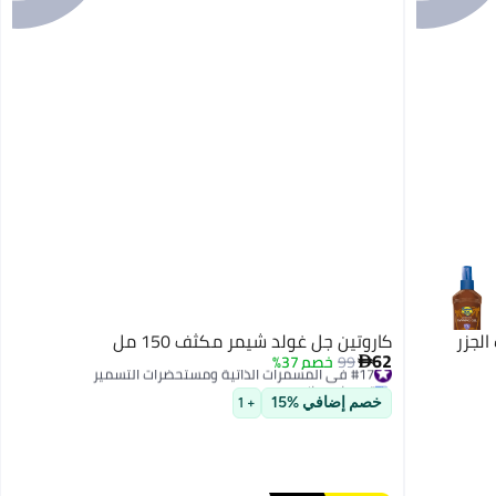
 الجزر
كاروتين جل غولد شيمر مكثف 150 مل
62
#17 في المسمرات الذاتية ومستحضرات التسمير
99
خصم 37%

توصيل مجاني
#17 في المسمرات الذاتية ومستحضرات التسمير
خصم إضافي %15
+ 1