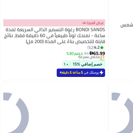
عرض الميجا 📣
الشمس
BONDI SANDS رغوة التسمير الذاتي السريعة لمدة
ساعة - تمنحك لوناً طبيعياً في 60 دقيقة فقط، نتائج
قابلة للتخصيص بناءً على المدة (200 مل)
#5 في المسمرات الذاتية ومستحضرات التسمير
4.2
52
أقل سعر في 7 يوم
65.99
95
بتخلّص بسرعة
خصم 30%

تم بيع +90 مؤخرًا
#5 في المسمرات الذاتية ومستحضرات التسمير
خصم إضافي %15
+ 1
يوصلك في
1 ساعة 1 دقيقة