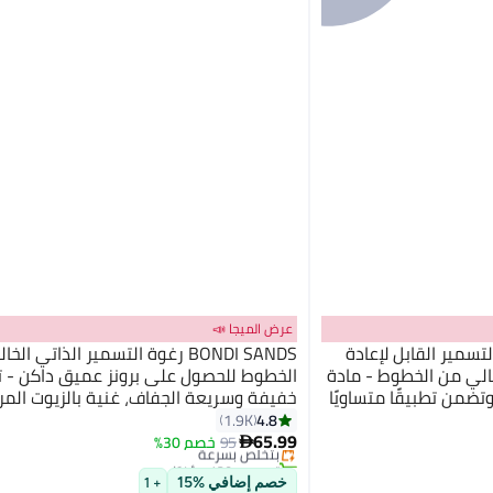
عرض الميجا 📣
طبيق التسمير القابل لإعادة
BONDI SANDS رغوة التسمير الذاتي الخ
الي من الخطوط - مادة
الخطوط للحصول على برونز عميق داكن - ت
ضمن تطبيقًا متساويًا
#3 في المسمرات الذاتية ومستحضرات التسمير
مل)
4.8
1.9K
أقل سعر في 7 يوم
65.99
95
بتخلّص بسرعة
خصم 30%

تم بيع +120 مؤخرًا
#3 في المسمرات الذاتية ومستحضرات التسمير
خصم إضافي %15
+ 1