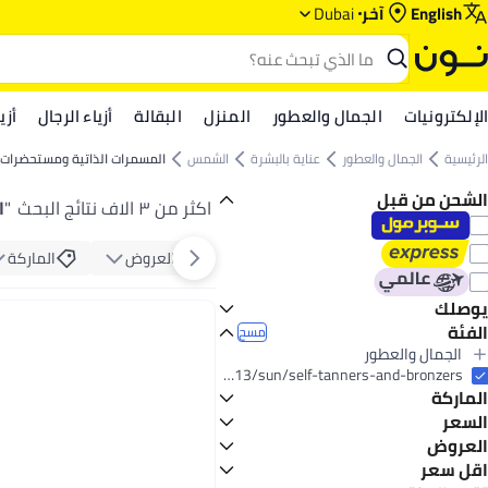
English
آخر
Dubai
الإلكترونيات
الجمال والعطور
المنزل
البقالة
أزياء الرجال
أزي
الرئيسية
الجمال والعطور
عناية بالبشرة
الشمس
المسمرات الذاتية ومستحضرات 
الشحن من قبل
اكثر من ٣ الاف نتائج البحث
"
ا
العروض
الماركة
يوصلك
الفئة
اليوم
مسح
الجمال والعطور
الكل الجمال والعطور
beauty/skin-care-16813/sun/self-tanners-and-bronzers
الماركة
عناية بالبشرة
الكل عناية بالبشرة
السعر
الشمس
العروض
إلى
عرض التنائج
الكل الشمس
إلف
اقل سعر
عرض الميجا 📣
المسمرات الذاتية ومستحضرات التسمير
بانانا بوت