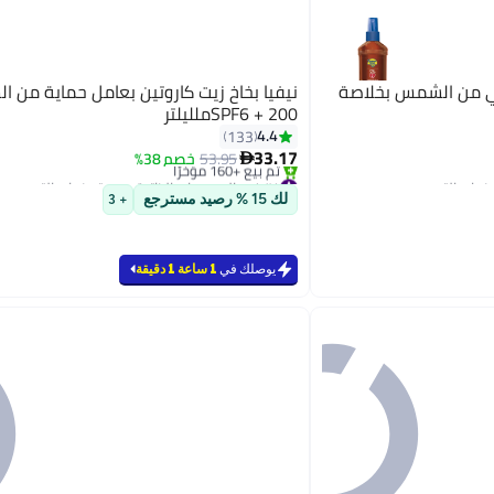
 تان واقي من الشمس بخلاصة
نيفيا بخاخ زيت كاروتين بعامل حماية من 
SPF6 + 200ملليلتر
4.4
133
33.17
53.95
خصم 38%

#4 في المسمرات الذاتية ومستحضرات التسمير
بتخلّص بسرعة
لك 15 % رصيد مسترجع
+ 3
تم بيع +160 مؤخرًا
#4 في المسمرات الذاتية ومستحضرات التسمير
يوصلك في
1 ساعة 1 دقيقة