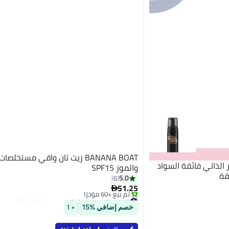
BANANA BOAT زيت تان واقي مستخلصات
التسمير الذاتي فائقة السواد
والموز SPF15
5.0
6
51.25

#8 في المسمرات الذاتية ومستحضرات التسمير
بتخلّص بسرعة
خصم إضافي %15
+ 1
تم بيع +60 مؤخرًا
#8 في المسمرات الذاتية ومستحضرات التسمير