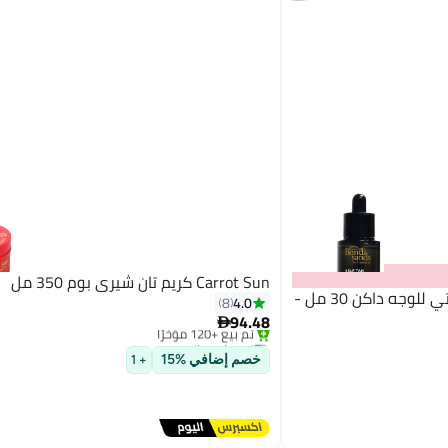
Carrot Sun كريم تان شيري بوم 350 مل
BONDI SANDS قطرات تان ذاتي للوجه داكن 30 مل -
4.0
8
94.48

توصيل مجاني
باقي 1 وحدات في المخزون
خصم إضافي %15
+ 1
تم بيع +120 مؤخرًا
توصيل مجاني