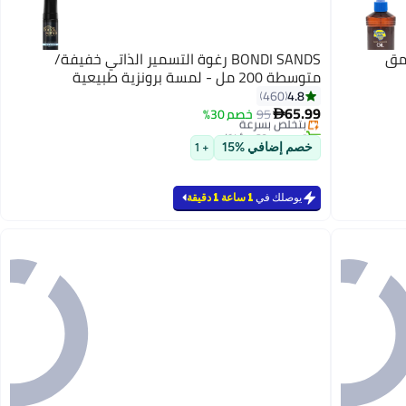
امق
BONDI SANDS رغوة التسمير الذاتي خفيفة/
متوسطة 200 مل - لمسة برونزية طبيعية
#9 في المسمرات الذاتية ومستحضرات التسمير
4.8
460
أقل سعر في 7 يوم
65.99
95
بتخلّص بسرعة
خصم 30%

تم بيع +60 مؤخرًا
#9 في المسمرات الذاتية ومستحضرات التسمير
خصم إضافي %15
+ 1
يوصلك في
1 ساعة 1 دقيقة