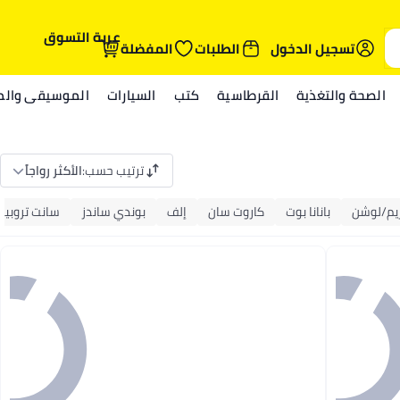
عربة التسوق
تسجيل الدخول
الطلبات
المفضلة
الصحة والتغذية
القرطاسية
كتب
السيارات
الموسيقى والمي
ترتيب حسب
:
الأكثر رواجاً
يم/لوشن
بانانا بوت
كاروت سان
إلف
بوندي ساندز
سانت تروبيز