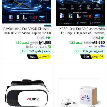
#12
#11
RayNeo Air 4 Pro AR/XR Glasses -
XREAL One Pro AR Glasses with
HDR10 201" Video Display, 120Hz
X1 Chip, 3 Degrees of Freedom,
3D Movie & Gaming Smart
171°, 57° Viewing Angle, 120Hz,
4.1
4.3
13
28
أقل سعر في 30 يوم
Glasses, USB-C Plug & Play for
BOSE Sound, Sony OLED Display, 3
1,399
2,680
3,500
خصم 23%
توصيل مجاني
1,999
خصم 30%


iPhone 17/16/15, Android, Switch
Modes Adjustment, Compatible
توصيل مجاني
تم بيع +10 مؤخرًا
توصيل مجاني
with PS5, Nintendo Switch 2,
أقل سعر في 30 يوم
2, PS5, Steam Deck
خصم إضافي %15
+ 1
خصم إضافي %15
+ 1
iPhone 16/15, Steam Deck, PC,
Android and iOS - Size M