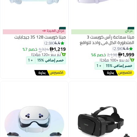
#1
عرض
#2
عرض الميجا 📣
ميتا سماعة رأس كويست 3
ميتا كويست 3S 128 جيجابايت
المتطورة الكل في واحد للواقع
4.4
2.9K
أقل سعر في 30 يوم
الافتراضي، 512 جيجابايت، أبيض
1,219
4.4
2.9K
توصيل مجاني
1,324
خصم 7%
توصيل مجاني

1,999
تم بيع +120 مؤخرًا
2,138
بتخلّص بسرعة
خصم 6%

أقل سعر في 30 يوم
تم بيع +100 مؤخرًا
خصم إضافي %15
+ 1
توصيل مجاني
خصم إضافي %15
+ 1