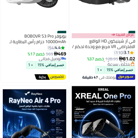
#9
عرض الميجا 📣
#10
بوبوفر BOBOVR S3 Pro
في آر شينيكون HD الواقع
10000mAh حزام رأس البطارية لـ
الافتراضي VR مربع مع وحدة تحكم /
Meta Quest 3/Quest 3S مع
4.4
54
لوحة الألعاب ، سماعة رأس VR
3.1
110
ملحقات VR لتكييف الهواء الرأس
469
569
خصم 17%

لأجهزة iPhone / Android ، نظارات
81.02
تعزيز الدعم
128.95
خصم 37%
توصيل مجاني

3D VR للتلفزيون والأفلام وألعاب
بتخلّص بسرعة
توصيل مجاني
خصم إضافي %15
+ 1
الفيديو
تم بيع +20 مؤخرًا
خصم إضافي %15
+ 1
بتخلّص بسرعة
يوصلك في
47 دقيقة