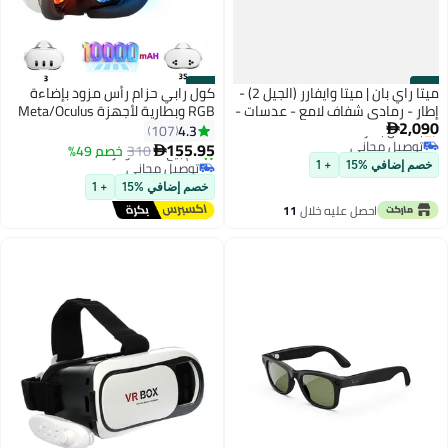
#16
#15
ميتا راي بان | ميتا وايفارر (الجيل 2) -
كول رابي حزام رأس مزود بإضاءة
إطار - رمادي شفاف لامع - عدسات -
RGB وبطارية لأجهزة Meta/Oculus
2,090
انتقالات واضحة/زرقاء RW4012
Quest 3/Quest 3S، بطارية بسعة
4.3
107

توصيل مجاني
10000 مللي أمبير توفر 8 ساعات
155.95
310
خصم 49%

بتخلّص بسرعة
من اللعب المتواصل، شحن سريع،
توصيل مجاني
خصم إضافي %15
+ 1
توصيل مجاني
تم بيع +20 مؤخرًا
ملحقات بديلة قابلة للتعديل، دعم
خصم إضافي %15
+ 1
توصيل مجاني
وتوازن محسّنان في الواقع
احصل عليه خلال
11
الافتراضي
اغسطس