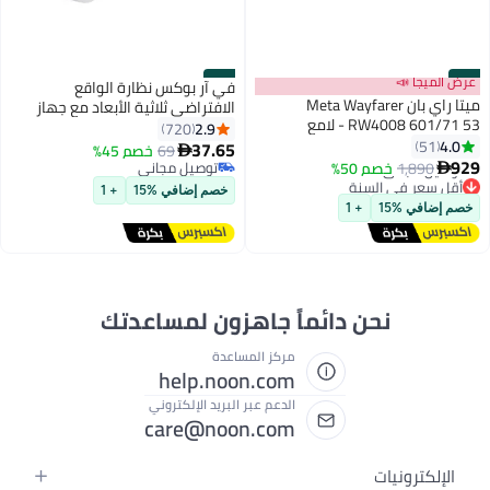
#17
عرض الميجا 📣
#18
في آر بوكس نظارة الواقع
ميتا راي بان Meta Wayfarer
الافتراضي ثلاثية الأبعاد مع جهاز
RW4008 601/71 53 - لامع
تحكم عن بعد في لوحة الألعاب
2.9
720
4.0
51
بخاصية البلوتوث 3640.0 mAh
37.65
69
خصم 45%

929
أسود/ أبيض
1,890
خصم 50%
توصيل مجاني

أقل سعر في السنة
توصيل مجاني
خصم إضافي %15
+ 1
توصيل مجاني
خصم إضافي %15
+ 1
أقل سعر في السنة
نحن دائماً جاهزون لمساعدتك
مركز المساعدة
help.noon.com
الدعم عبر البريد الإلكتروني
care@noon.com
الإلكترونيات