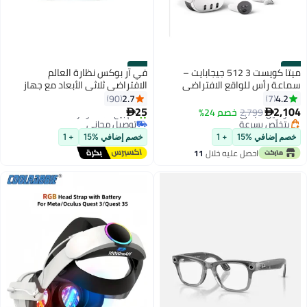
#14
#13
ميتا كويست 3 512 جيجابايت –
في آر بوكس نظارة العالم
سماعة رأس للواقع الافتراضي
الافتراضي ثلاثي الأبعاد مع جهاز
المستقل | واقع مختلط مبتكر – أداء
تحكم عن بعد أبيض/ أسود
2.7
4.2
90
7
أقل سعر في السنة
قوي
25
2,104
توصيل مجاني
2,799
خصم 24%


بتخلّص بسرعة
توصيل مجاني
تم بيع +10 مؤخرًا
تم بيع +10 مؤخرًا
خصم إضافي %15
+ 1
خصم إضافي %15
+ 1
أقل سعر في السنة
توصيل مجاني
احصل عليه خلال
11
اغسطس