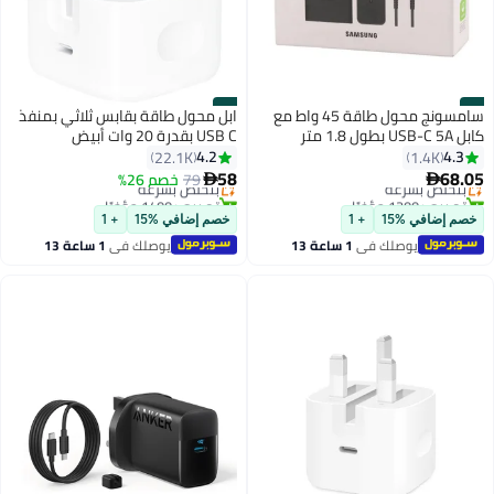
#2
#1
سامسونج محول طاقة 45 واط مع
ابل محول طاقة بقابس ثلاثي بمنفذ
كابل USB-C 5A بطول 1.8 متر
USB C بقدرة 20 وات أبيض
للشحن السريع الفائق للأجهزة
4.2
4.3
22.1K
1.4K
المتوافقة
58
68.05
بتخلّص بسرعة
79
خصم 26%
بتخلّص بسرعة


تم بيع +1200 مؤخرًا
تم بيع +1400 مؤخرًا
بتخلّص بسرعة
بتخلّص بسرعة
خصم إضافي %15
+ 1
خصم إضافي %15
+ 1
يوصلك في
1 ساعة 13
يوصلك في
1 ساعة 13
دقيقة
دقيقة