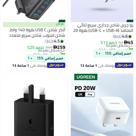
#7
#8
عرض
يو جرين شاحن جداري سريع ثنائي
أنكر شاحن USB C بقوة 140 واط،
المنافذ (USB-C + USB-A) بقوة 20
شاحن لابتوب، شاحن سريع متعدد
واط، مزود بمنفذي شحن سريع
4.6
846
الأجهزة بأربعة منافذ، محول طاقة
4.5
بتقنية GaN، متوافق مع أجهزة
343
45
52
خصم 13%
بتخلّص بسرعة

متقدم بتقنية GaN، تحكم باللمس
259
iPhone 17/17 Pro/16/15،
تم بيع +250 مؤخرًا
349
بتخلّص بسرعة
خصم 25%

بديهي، متوافق مع MacBook،
بتخلّص بسرعة
وSamsung، وiPad، وAirPods، وDJI -
تم بيع +90 مؤخرًا
خصم إضافي %15
+ 1
بتخلّص بسرعة
سلسلة iPhone 17، Samsung، Pixel،
أسود 20W 1A1C Black
خصم إضافي %15
+ 1
والمزيد
يوصلك في
1 ساعة 13
يوصلك في
1 ساعة 13
دقيقة
دقيقة