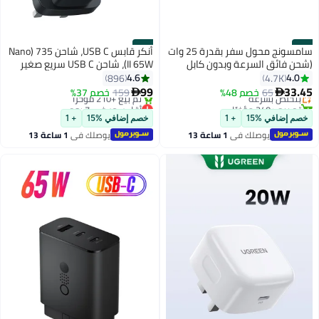
#12
#11
سامسونج محول سفر بقدرة 25 وات
أنكر قابس USB C، شاحن 735 (Nano
(شحن فائق السرعة وبدون كابل
II 65W)، شاحن USB C سريع صغير
USB) أسود
الحجم PPS 3 منافذ لأجهزة
4.6
4.0
896
4.7K
MacBook Pro/Air، iPad Pro، Galaxy
99
33.45
65
بتخلّص بسرعة
خصم 48%
159
خصم 37%


S20/S10، Dell XPS 13، Note
تم بيع +240 مؤخرًا
أقل سعر في 7 يوم
بتخلّص بسرعة
باقي 10 وحدات في المخزون
20/10+، iPhone 15/Pro، بكسل
خصم إضافي %15
+ 1
خصم إضافي %15
+ 1
تم بيع +210 مؤخرًا
وSteam Deck والمزيد باللون الأسود
يوصلك في
1 ساعة 13
يوصلك في
1 ساعة 13
أقل سعر في 7 يوم
دقيقة
دقيقة