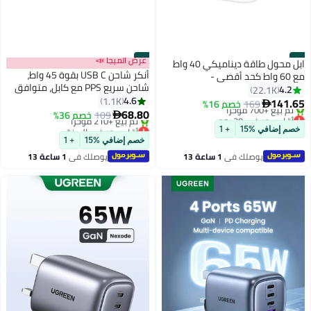
#3
#4
عرض الميجا 📣
ابل محول طاقة ديناميكي 40 واط
أنكر شاحن USB C بقوة 45 واط،
مع 60 واط كحد أقصى -
شاحن سريع PPS مع كابل، متوافق
4.2
22.1K
مع اللابتوب، شحن فائق السرعة 2.0
4.6
1.1K
141.65
169
خصم 16%

لهواتف سامسونج جالاكسي
68.80
أقل سعر في 30 يوم
109
خصم 36%

S25/S24 ألترا/S24/S23+/نوت 20،
بتخلّص بسرعة
أقل سعر في السنة
خصم إضافي %15
+ 1
تم بيع +700 مؤخرًا
بتخلّص بسرعة
آيفون 16/15، بيكسل (كابل USB C
خصم إضافي %15
+ 1
أقل سعر في 30 يوم
تم بيع +210 مؤخرًا
إلى C بطول 5 أقدام متضمن)
يوصلك في
1 ساعة 13
يوصلك في
1 ساعة 13
أقل سعر في السنة
دقيقة
دقيقة