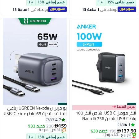
تم بيع +30 مؤخرًا
جالينيوم نيتريد (GaN)، متوافق مع
بتخلّص بسرعة
خصم إضافي %15
+ 1
خصم إضافي %15
+ 1
سلسلة آيفون 17 و16 وجالاكسي
يوصلك في
1 ساعة 13
يوصلك في
1 ساعة 13
S25 وS24
دقيقة
دقيقة
#47
عرض الميجا 📣
#48
يو جرين ن UGREEN Nexode رباعي
أنكر موصل USB C، شاحن أنكر 100
المنافذ بقدرة 65 واط بمنفذ USB-C
واط USB C، شاحن 736 (Nano II
مع كابل بقدرة 100 واط، قابل للطي،
4.7
783
100W)، شاحن حائط سريع مدمج بـ 3
4.1
18
مزود بمقبس شحن سريع من النوع
159
238
بتخلّص بسرعة
خصم 33%

منافذ لجهاز MacBook Pro/Air،
137.90
C، ومحول شحن GaN، متوافق مع
199
خصم 30%
تم بيع +40 مؤخرًا

Google Pixelbook، ThinkPad، Dell
أقل سعر في السنة
بتخلّص بسرعة
Galaxy S26 وMacBook وLenovo
خصم إضافي %15
+ 1