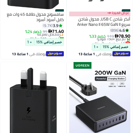
#17
عرض الميجا 📣
#18
سامسونج محول طاقة 45 وات مع
أنكر شاحن USB C، محول شاحن
كابل أسود أسود
سريع Anker Nano II 65W GaN II
3.9
9.7K
PPS، شاحن صغير لجهاز MacBook
4.6
896
71.40
95
بتخلّص بسرعة
خصم 24%

Pro/Air، Galaxy S20/S10، Dell XPS
78.90
119
خصم 33%
تم بيع +210 مؤخرًا

13، Note 20/10+، iPhone
أقل سعر في السنة
بتخلّص بسرعة
خصم إضافي %15
+ 1
باقي 7 وحدات في المخزون
13/Pro/Mini، iPad Pro، Pixel، و اكثر
خصم إضافي %15
+ 1
تم بيع +150 مؤخرًا
يوصلك في
1 ساعة 13
يوصلك في
1 ساعة 13
أقل سعر في السنة
دقيقة
دقيقة