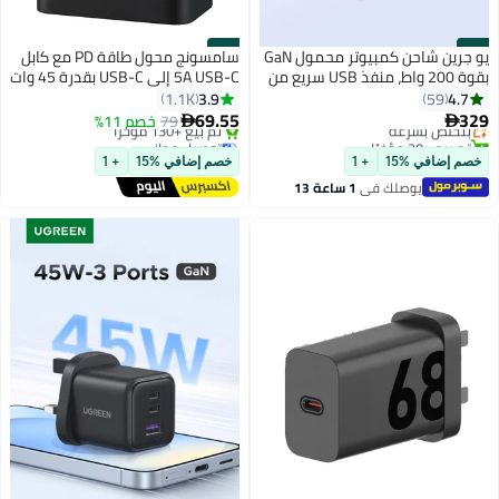
#20
#19
يو جرين شاحن كمبيوتر محمول GaN
سامسونج محول طاقة PD مع كابل
بقوة 200 واط، منفذ USB سريع من
5A USB-C إلى USB-C بقدرة 45 وات
النوع C، مخرج 6C2A بقوة 100 واط،
3.9
4.7
1.1K
59
محطة شحن مكتبية، غلاف من مادة
69.55
329
بتخلّص بسرعة
79
خصم 11%


مقاومة للحريق، حماية كاملة
تم بيع +20 مؤخرًا
توصيل مجاني
بتخلّص بسرعة
لأجهزة متعددة، مناسب للاستخدام
بتخلّص بسرعة
خصم إضافي %15
+ 1
خصم إضافي %15
+ 1
تم بيع +130 مؤخرًا
في المكتب والمنزل. اسود
يوصلك في
1 ساعة 13
توصيل مجاني
دقيقة