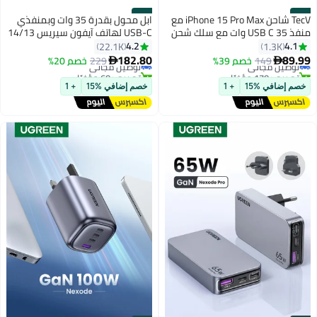
#26
#25
TecV شاحن iPhone 15 Pro Max مع
ابل محول بقدرة 35 وات وبمنفذي
منفذ USB C 35 وات مع سلك شحن
USB-C لهاتف آيفون سيريس 14/13
سريع 1 متر iPhone من النوع C إلى C
أبيض
4.2
4.1
22.1K
1.3K
لهاتف iPhone 15 Pro max/15
182.80
89.99
149
توصيل مجاني
خصم 39%
229
توصيل مجاني
خصم 20%


Pro/15 plus/15 وSamsung S24
تم بيع +170 مؤخرًا
تم بيع +60 مؤخرًا
توصيل مجاني
وجميع الهواتف المحمولة / علامات
توصيل مجاني
خصم إضافي %15
+ 1
خصم إضافي %15
+ 1
التبويب USB C