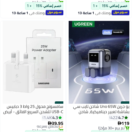
بتخلّص بسرعة
max/15 Pro/15 plus/15, Samsung
بتخلّص بسرعة
بلس، ايباد، سامسونج، شاومى، ون
خصم إضافي %15
+ 1
خصم إضافي %15
+ 1
S24 and all USB C mobiles / Tabs
بلس، إلخ 30 واط مع كابل
يوصلك في
1 ساعة 13
يوصلك في
1 ساعة 13
دقيقة
دقيقة
#46
#45
يو جرين Uno 65W شاحن تايب سي
سامسونج محول 25 واط 3 دبابيس
بشاشة تعبير ديناميكية، شاحن
USB-C للشحن السريع الفائق - أبيض
2C1A يو إس بي سي مع شاشة
4.3
4.7
1.4K
422
LED، شحن ممتع وسريع، محول حائط
39.95
119
بتخلّص بسرعة


صغير الحجم ومحمول من نوع
تم بيع +30 مؤخرًا
تم بيع +80 مؤخرًا