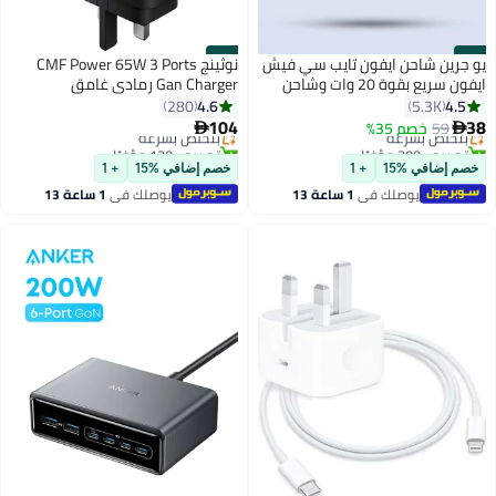
#14
#13
يو جرين شاحن ايفون تايب سي فيش
نوثينج CMF Power 65W 3 Ports
ايفون سريع بقوة 20 وات وشاحن
Gan Charger رمادي غامق
جداري بتقنية PD لآيفون 14/14
4.6
4.5
280
5.3K
بلس/14 برو/ 14 برو ماكس/13 برو/
104
38
59
خصم 35%
بتخلّص بسرعة
بتخلّص بسرعة


13 برو ماكس/13/ 12/11وايباد
تم بيع +300 مؤخرًا
تم بيع +130 مؤخرًا
بتخلّص بسرعة
ويباد ميني/ايباد برو اسود أبيض
بتخلّص بسرعة
خصم إضافي %15
+ 1
خصم إضافي %15
+ 1
يوصلك في
1 ساعة 13
يوصلك في
1 ساعة 13
دقيقة
دقيقة