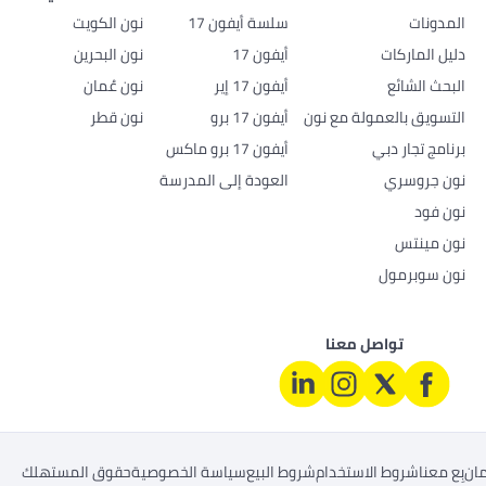
المدونات
سلسة أيفون 17
نون الكويت
دليل الماركات
أيفون 17
نون البحرين
البحث الشائع
أيفون 17 إير
نون عُمان
التسويق بالعمولة مع نون
أيفون 17 برو
نون قطر
برنامج تجار دبي
أيفون 17 برو ماكس
نون جروسري
العودة إلى المدرسة
نون فود
نون مينتس
نون سوبرمول
تواصل معنا
ان
بِع معنا
شروط الاستخدام
شروط البيع
سياسة الخصوصية
حقوق المستهلك