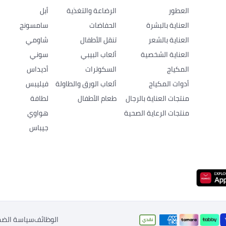
العطور
الرضاعة والتغذية
أبل
العناية بالبشرة
الحفاضات
سامسونج
العناية بالشعر
تنقل الأطفال
شاومي
العناية الشخصية
ألعاب البيبي
سوني
المكياج
السكوترات
أديداس
أدوات المكياج
ألعاب الورق والطاولة
فيليبس
منتجات العناية بالرجال
طعام الأطفال
لطافة
منتجات الرعاية الصحية
هواوي
جيباس
الوظائف
سياسة الضم