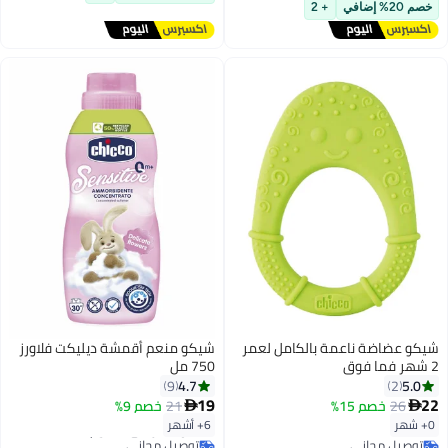
أقل سعر في السنة
خصم 20% إضافي
+ 2
شيكو عضاضة ناعمة بالكامل لعمر
شيكو منعم أقمشة ديليكت فلاورز
2 شهر فما فوق
750 مل
4.7
5.0
9
2
19
22
26
خصم 15%
21
خصم 9%


0+ شهر
6+ أشهر
توصيل مجاني
#14 في مستلزمات حمام الأطفال