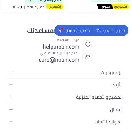
خصم إضافي %15
+ 1
احصل عليه خلال
9 - 10
اغسطس
نحن دائماً جاهزون لمساعدتك
ترتيب حسب
تصنيف حسب
مركز المساعدة
help.noon.com
الدعم عبر البريد الإلكتروني
care@noon.com
الإلكترونيات
الهواتف المتحركة
الأزياء
أجهزة التابلت
أزياء نسائية
المطبخ والأجهزة المنزلية
أجهزة الكمبيوتر المحمولة
أزياء رجالية
الأجهزة الكبيرة
أجهزة الكمبيوتر المكتبية
الجمال
أزياء الأطفال
الأجهزة الصغيرة
الأجهزة القابلة للارتداء
العطور
العطور
المواليد الألعاب
أثاث غرفة النوم
سماعات الرأس
العناية بالبشرة
الساعات