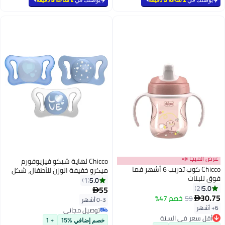
#4 في عطور وكولونيا
عرض الميجا 📣
Chicco لهاية شيكو فيزيوفورم
Chicco كوب تدريب 6 أشهر فما
ميكرو خفيفة الوزن للأطفال، شكل
فوق للبنات
مريح، 0-2 أشهر، عبوة من 2، أزرق
5.0
1
5.0
2
فاتح
55

30.75
59
خصم 47%

0-3 أشهر
6+ أشهر
أقل سعر في السنة
توصيل مجاني
توصيل مجاني
توصيل مجاني
خصم إضافي %15
+ 1