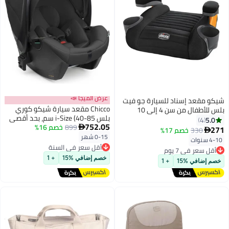
عرض الميجا 📣
شيكو مقعد إسناد للسيارة جو فيت
Chicco مقعد سيارة شيكو كوري
بلس للأطفال من سن 4 إلى 10
بلس i-Size (40-85 سم، بحد أقصى
سنوات بلون آيرون
5.0
4
752.05
13 كجم)، ساتان أسود
899
خصم 16%

271
330
خصم 17%

0-15 شهر
أقل سعر في السنة
4-10 سنوات
أقل سعر في 7 يوم
توصيل مجاني
توصيل مجاني
أقل سعر في السنة
أقل سعر في 7 يوم
خصم إضافي %15
+ 1
خصم إضافي %15
+ 1