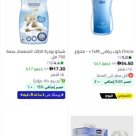
Chicco كوب رياضي 14M+ - متنوع
شيكو بودرة التالك المنعمة، سعة
750 مل
5.0
1
34.60
4.4
16
59
خصم 41%

17.30
21
خصم 17%
12+ شهر

أقل سعر في السنة
6+ أشهر
توصيل مجاني
أقل سعر في السنة
#7 في مستلزمات حمام الأطفال
خصم 20% إضافي
+ 2
توصيل مجاني
خصم إضافي %15
+ 1
تم بيع +10 مؤخرًا
#7 في مستلزمات حمام الأطفال
يوصلك في
1 ساعة 5 دقيقة