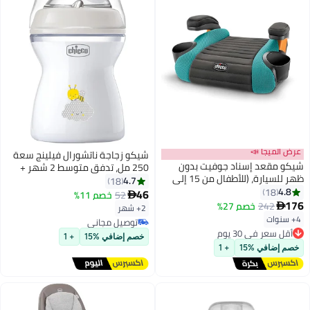
عرض الميجا 📣
شيكو زجاجة ناتشورال فيلينج سعة
شيكو مقعد إسناد جوفيت بدون
250 مل، تدفق متوسط 2 شهر +
ظهر للسيارة، (للأطفال من 15 إلى
سيليكون، محايدة
4.7
18
36 كجم)، من 18 وحتى 24 شهر،
4.8
18
46
52
خصم 11%

بلون راين دروب
176
242
خصم 27%

2+ شهر
4+ سنوات
أقل سعر في 30 يوم
توصيل مجاني
توصيل مجاني
توصيل مجاني
خصم إضافي %15
+ 1
أقل سعر في 30 يوم
خصم إضافي %15
+ 1