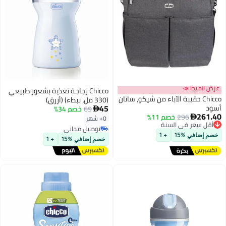
عرض الميجا 📣
Chicco زجاجة تغذية بشعور طبيعي
Chicco حقيبة الآباء من شيكو، ساتان
(330 مل، ببطء) (أزرق)
45
أسود
69
خصم 34%

261.40
296
أقل سعر في السنة
خصم 11%

0+ شهر
توصيل مجاني
توصيل مجاني
أقل سعر في السنة
توصيل مجاني
خصم إضافي %15
+ 1
خصم إضافي %15
+ 1