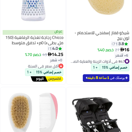
عرض
شيكو قفاز إسفنجي للاستحمام -
Chicco زجاجة تغذية الرفاهية (150
لون بيج
مل، بطيء) 0م+ تدفق متوسط
3.8
71
(أزرق)
4.0
1
16
27
خصم 40%

14.25
49
خصم 70%

6+ أشهر
#47 في أدوات الزينة والعناية الصحية
0+ شهر
تم بيع +20 مؤخرًا
أقل سعر في السنة
#47 في أدوات الزينة والعناية الصحية
توصيل مجاني
خصم إضافي %15
+ 1
أقل سعر في السنة
خصم إضافي %15
+ 1
يوصلك في
1 ساعة 5 دقيقة