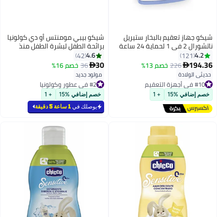
شيكو جهاز تعقيم بالبخار ستيريل
شيكو بيبي مومنتس أو دي كولونيا
ناتشورال 2 في 1 لحماية 24 ساعة
برائحة الطفل لبشرة الطفل منذ
بمقاس قابل للتعديل وخالٍ من مادة
الولادة فما فوق، 100 مل
4.6
4.2
42
121
Bpa بلون شفاف/أبيض - طراز
30
194.36
226
خصم 13%
36
خصم 16%


CH07392
حديثي الولادة
مولود جديد
#10 في أجهزة التعقيم
#2 في عطور وكولونيا
توصيل مجاني
أقل سعر في 7 يوم
بتخلّص بسرعة
بتخلّص بسرعة
خصم إضافي %15
+ 1
خصم إضافي %15
+ 1
تم بيع +20 مؤخرًا
تم بيع +50 مؤخرًا
#10 في أجهزة التعقيم
#2 في عطور وكولونيا
يوصلك في
1 ساعة 5 دقيقة