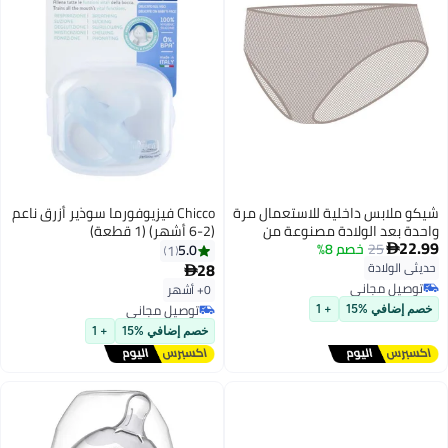
شيكو ملابس داخلية للاستعمال مرة
Chicco فيزيوفورما سوذير أزرق ناعم
واحدة بعد الولادة مصنوعة من
(2-6 أشهر) (1 قطعة)
22.99
25
خصم 8%
قماش غير منسوج مقاس 4
5.0
1

28
حديثي الولادة

توصيل مجاني
0+ أشهر
توصيل مجاني
توصيل مجاني
خصم إضافي %15
+ 1
توصيل مجاني
خصم إضافي %15
+ 1