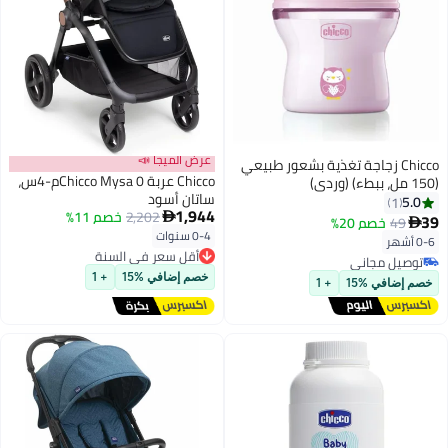
عرض الميجا 📣
Chicco زجاجة تغذية بشعور طبيعي
Chicco عربة Chicco Mysa 0م-4س،
(150 مل، ببطء) (وردي)
ساتان أسود
5.0
1
1,944
2,202
خصم 11%

39
49
خصم 20%

0-4 سنوات
أقل سعر في السنة
0-6 أشهر
توصيل مجاني
توصيل مجاني
أقل سعر في السنة
توصيل مجاني
خصم إضافي %15
+ 1
خصم إضافي %15
+ 1