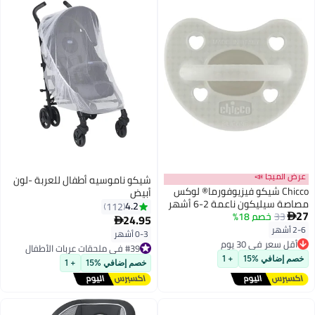
عرض الميجا 📣
شيكو ناموسيه أطفال للعربة -لون
Chicco شيكو فيزيوفورما® لوكس
أبيض
مصاصة سيليكون ناعمة 2-6 أشهر
4.2
112
27
1 قطعة، رمادي
33
خصم 18%

24.95

2-6 أشهر
أقل سعر في 30 يوم
0-3 أشهر
#39 في ملحقات عربات الأطفال
توصيل مجاني
توصيل مجاني
أقل سعر في 30 يوم
#39 في ملحقات عربات الأطفال
خصم إضافي %15
+ 1
خصم إضافي %15
+ 1