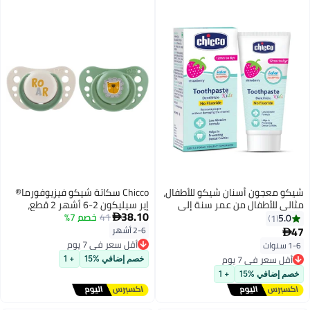
شيكو معجون أسنان شيكو للأطفال،
Chicco سكاتة شيكو فيزيوفورما®
مثالي للأطفال من عمر سنة إلى
إير سيليكون 2-6 أشهر 2 قطع،
38.10
ست سنوات، بنكهة الفراولة، ٥٠
41
أخضر (مختلط)
خصم 7%
5.0

1
غرامًا | خالٍ من الفلورايد وقليل
47
2-6 أشهر

أقل سعر في 7 يوم
الكشط | يزيل البلاك ويساعد على
توصيل مجاني
1-6 سنوات
أقل سعر في 7 يوم
منع التسوس
أقل سعر في 7 يوم
توصيل مجاني
خصم إضافي %15
+ 1
أقل سعر في 7 يوم
خصم إضافي %15
+ 1