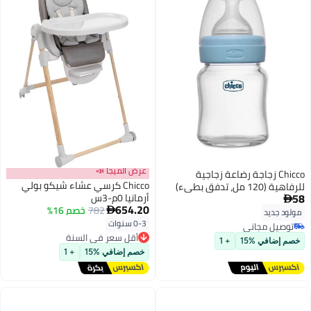
عرض الميجا 📣
Chicco زجاجة رضاعة زجاجية
Chicco كرسي عشاء شيكو بولي
للرفاهية (120 مل، تدفق بطيء)
58
أرمانيا 0م-3س
(أزرق) 0M+

654.20
782
خصم 16%

مولود جديد
0-3 سنوات
توصيل مجاني
أقل سعر في السنة
توصيل مجاني
توصيل مجاني
خصم إضافي %15
+ 1
أقل سعر في السنة
خصم إضافي %15
+ 1