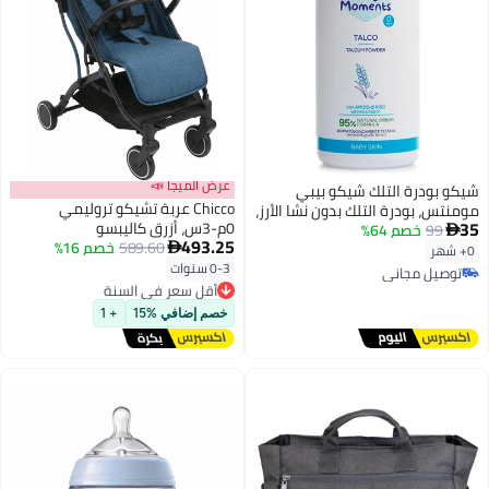
عرض الميجا 📣
شيكو بودرة التلك شيكو بيبي
Chicco عربة تشيكو تروليمي
مومنتس، بودرة التلك بدون نشا الأرز،
35
0م-3س، أزرق كاليبسو
99
خصم 64%
تترك البشرة جافة وناعمة، من عمر

493.25
589.60
خصم 16%
0 ​​أشهر فما فوق، 150 غرام

0+ شهر
0-3 سنوات
توصيل مجاني
أقل سعر في السنة
توصيل مجاني
توصيل مجاني
أقل سعر في السنة
خصم إضافي %15
+ 1