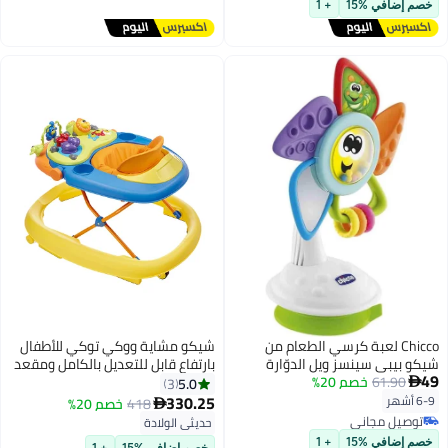
توصيل مجاني
خصم إضافي %15
+ 1
الأسنان الأمريكية
Chicco لعبة كرسي الطعام من
شيكو مشاية ووكي توكي للأطفال
شيكو بيبي سينسز ويل الدوّارة
بارتفاع قابل للتعديل بالكامل ومقعد
49
61.90
خصم 20%
للأطفال من عمر 6 أشهر إلى 18
مبطن لعمر أكبر من 6 شهور بلون
5.0
3

شهرًا
صاني
330.25
6-9 أشهر
418
خصم 20%

توصيل مجاني
حديثي الولادة
توصيل مجاني
خصم إضافي %15
+ 1