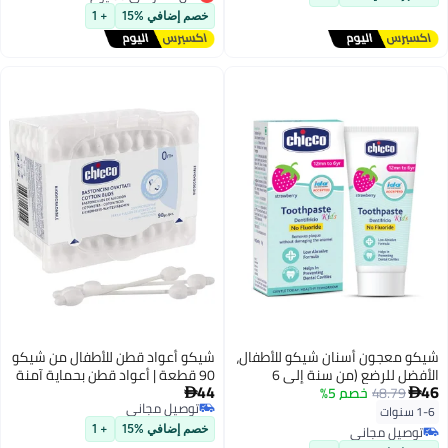
تم بيع +10 مؤخرًا
أقل سعر في 30 يوم
توصيل مجاني
خصم إضافي %15
+ 1
شيكو معجون أسنان شيكو للأطفال،
شيكو أعواد قطن للأطفال من شيكو
الأفضل للرضع (من سنة إلى 6
90 قطعة | أعواد قطن بحماية آمنة
44
46
48.79
خصم 5%
سنوات)، بنكهة الفراولة، 50 غرام |
للأذن مع ساق ورقية للأطفال


توصيل مجاني
خالٍ من الفلورايد وقليل الكشط |
1-6 سنوات
توصيل مجاني
يزيل البلاك، ويساعد على منع
توصيل مجاني
خصم إضافي %15
+ 1
التسوس | معتمد من جمعية طب