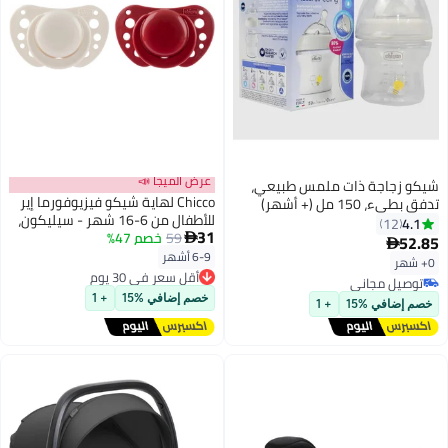
عرض الميجا 📣
شيكو زجاجة ذات ملمس طبيعي،
Chicco لهاية شيكو فيزيوفورما إير
تدفق بطيء، 150 مل (+ أشهر)
للأطفال من 6-16 شهر - سيليكون،
4.1
12
31
59
خصم 47%
تصميم تشريحي، عبوة من 2

52.85

6-9 أشهر
أقل سعر في 30 يوم
0+ شهر
توصيل مجاني
توصيل مجاني
أقل سعر في 30 يوم
توصيل مجاني
خصم إضافي %15
+ 1
خصم إضافي %15
+ 1