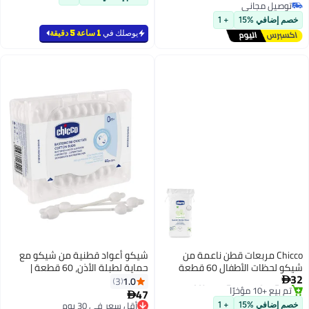
50 مل
توصيل مجاني
توصيل مجاني
خصم إضافي %15
+ 1
يوصلك في
1 ساعة 5 دقيقة
Chicco مربعات قطن ناعمة من
شيكو أعواد قطنية من شيكو مع
شيكو لحظات الأطفال 60 قطعة
حماية لطبلة الأذن، 60 قطعة |
32
للبشرة الحساسة
لتنظيف أذن الطفل | مصنوعة من
1.0
3

توصيل مجاني
جذع ورقي | آمنة وصحية | قابلة
47
أقل سعر في 30 يوم

باقي 1 وحدات في المخزون
للتحلل البيولوجي
توصيل مجاني
خصم إضافي %15
+ 1