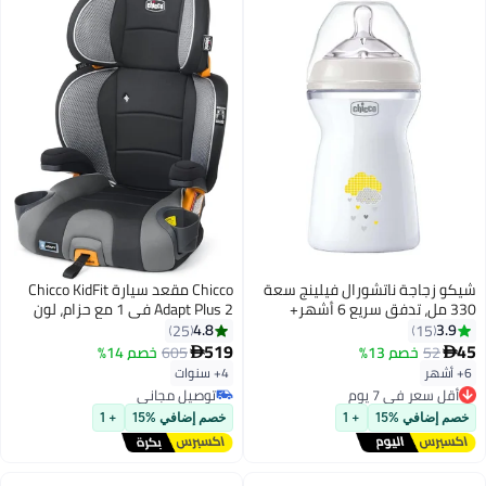
شيكو زجاجة ناتشورال فيلينج سعة
Chicco مقعد سيارة Chicco KidFit
330 مل، تدفق سريع 6 أشهر+
Adapt Plus 2 في 1 مع حزام، لون
سيليكون، محايدة
العنبر
4.8
3.9
25
15
519
45
52
خصم 13%
605
خصم 14%


6+ أشهر
4+ سنوات
أقل سعر في 7 يوم
توصيل مجاني
توصيل مجاني
أقل سعر في 7 يوم
توصيل مجاني
خصم إضافي %15
+ 1
خصم إضافي %15
+ 1