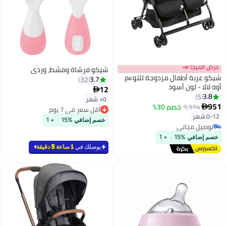
عرض الميجا 📣
شيكو فرشاة ومشط، وردي
شيكو عربة أطفال مزدوجة للتوءم
3.7
32
أوه لالا - لون أسود
12

3.8
5
0+ شهر
951
1,374
خصم 30%

أقل سعر في 7 يوم
0-12 شهر
أقل سعر في 7 يوم
خصم إضافي %15
+ 1
توصيل مجاني
توصيل مجاني
خصم إضافي %15
+ 1
يوصلك في
1 ساعة 5 دقيقة