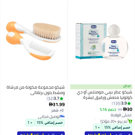
عرض
شيكو مجموعة مكونة من فرشاة
شيكو عطر بيبي مومنتس أو دي
ومشط بلون برتقالي
كولونيا منعش ورقيق لبشرة
3.7
32
الأطفال من عمر 0 شهر فما فوق
3.9
135
31.99

سعة 100 مل
30
36
خصم 16%

0+ شهر
حديثي الولادة
توصيل مجاني
#4 في عطور وكولونيا
توصيل مجاني
خصم إضافي %15
+ 1
أقل سعر في 30 يوم
خصم إضافي %15
+ 1
تم بيع +20 مؤخرًا
يوصلك في
1 ساعة 5 دقيقة
يوصلك في
1 ساعة 5 دقيقة