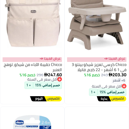
عرض الميجا 📣
عرض الميجا 📣
Chicco كرسي تعزيز شيكو بينتو 3
Chicco حقيبة الآباء من شيكو، توهج
في 1 6 أشهر - 22 كجم، فانيلا
العنبر
247.60
203.30
243
خصم 16%
296
أقل سعر في السنة
خصم 16%


توصيل مجاني
6+ أشهر
أقل سعر في السنة
أقل سعر في السنة
توصيل مجاني
خصم إضافي %15
+ 1
أقل سعر في السنة
خصم إضافي %15
+ 1