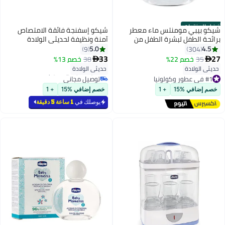
أفضل المنتجات
شيكو بيبي مومنتس ماء معطر
شيكو إسفنجة فائقة الامتصاص
برائحة الطفل لبشرة الطفل من
آمنة ونظيفة لحديثي الولادة
الولادة فما فوق، 100 مل
5.0
4.5
9
304
33
27
35
خصم 22%
38
خصم 13%


حديثي الولادة
حديثي الولادة
#1 في عطور وكولونيا
أقل سعر في 7 يوم
#4 في مستلزمات حمام الأطفال
توصيل مجاني
أقل سعر في 7 يوم
خصم إضافي %15
+ 1
خصم إضافي %15
+ 1
تم بيع +190 مؤخرًا
توصيل مجاني
#1 في عطور وكولونيا
#4 في مستلزمات حمام الأطفال
يوصلك في
1 ساعة 5 دقيقة