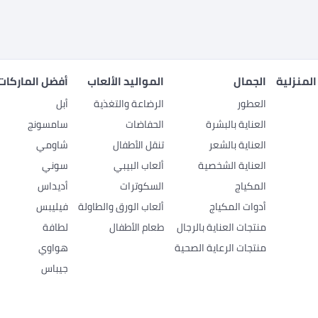
المنزلية
الجمال
المواليد الألعاب
أفضل الماركات
العطور
الرضاعة والتغذية
أبل
العناية بالبشرة
الحفاضات
سامسونج
العناية بالشعر
تنقل الأطفال
شاومي
العناية الشخصية
ألعاب البيبي
سوني
المكياج
السكوترات
أديداس
أدوات المكياج
ألعاب الورق والطاولة
فيليبس
منتجات العناية بالرجال
طعام الأطفال
لطافة
منتجات الرعاية الصحية
هواوي
جيباس