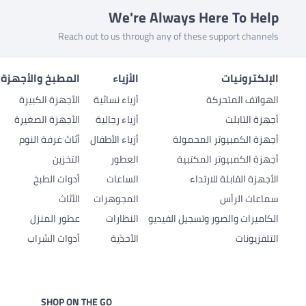
We're Always Here To Help
Reach out to us through any of these support channels
الإلكترونيات
الأزياء
المطبخ والأجهزة 
الهواتف المتحركة
أزياء نسائية
الأجهزة الكبيرة
أجهزة التابلت
أزياء رجالية
الأجهزة الصغيرة
أجهزة الكمبيوتر المحمولة
أزياء الأطفال
أثاث غرفة النوم
أجهزة الكمبيوتر المكتبية
العطور
التخزين
الأجهزة القابلة للارتداء
الساعات
أدوات الطبخ
سماعات الرأس
المجوهرات
الأثاث
الكاميرات والصور وتسجيل الفيديو
النظارات
عطور المنزل
التلفزيونات
الأحذية
أدوات الشراب
SHOP ON THE GO