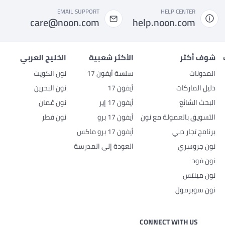
EMAIL SUPPORT
HELP CENTER
care@noon.com
help.noon.com
شوف أكثر
الأكثر شعبية
الخليج العربي
المدونات
سلسة أيفون 17
نون الكويت
دليل الماركات
أيفون 17
نون البحرين
البحث الشائع
أيفون 17 إير
نون عُمان
التسويق بالعمولة مع نون
أيفون 17 برو
نون قطر
برنامج تجار دبي
أيفون 17 برو ماكس
نون جروسري
العودة إلى المدرسة
نون فود
نون مينتس
نون سوبرمول
CONNECT WITH US