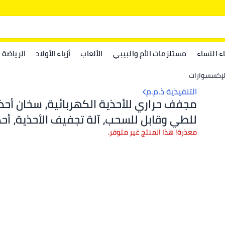
اء النساء
مستلزمات الأم والبيبي
الألعاب
أزياء الأولاد
الرياضة
الإكسسوارات
التنفيذية ذ.م.م
مجفف حراري للأحذية الكهربائية، سخان أحذي
للطي وقابل للسحب، آلة تجفيف الأحذية، أحذ
متعرقة تزيل الروائح الكريهة سريعة الجفا
معذرة! هذا المنتج غير متوفر.