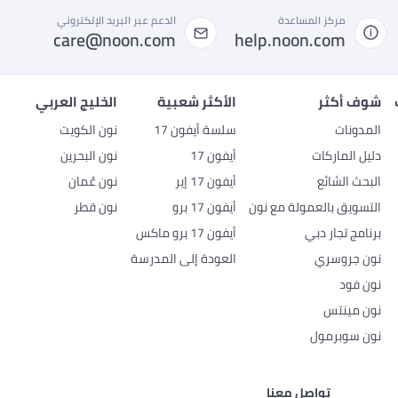
مركز المساعدة
الدعم عبر البريد الإلكتروني
care@noon.com
help.noon.com
شوف أكثر
الأكثر شعبية
الخليج العربي
المدونات
سلسة أيفون 17
نون الكويت
دليل الماركات
أيفون 17
نون البحرين
البحث الشائع
أيفون 17 إير
نون عُمان
التسويق بالعمولة مع نون
أيفون 17 برو
نون قطر
برنامج تجار دبي
أيفون 17 برو ماكس
نون جروسري
العودة إلى المدرسة
نون فود
نون مينتس
نون سوبرمول
تواصل معنا