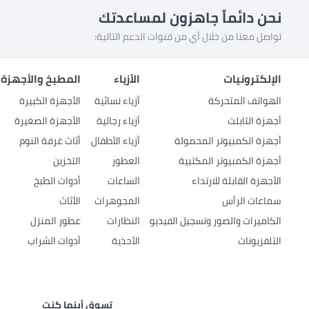
نحن دائماً جاهزون لمساعدتك
تواصل معنا من خلال أي من قنوات الدعم التالية:
الإلكترونيات
الأزياء
المطبخ والأجهزة 
الهواتف المتحركة
أزياء نسائية
الأجهزة الكبيرة
أجهزة التابلت
أزياء رجالية
الأجهزة الصغيرة
أجهزة الكمبيوتر المحمولة
أزياء الأطفال
أثاث غرفة النوم
أجهزة الكمبيوتر المكتبية
العطور
التخزين
الأجهزة القابلة للارتداء
الساعات
أدوات الطبخ
سماعات الرأس
المجوهرات
الأثاث
الكاميرات والصور وتسجيل الفيديو
النظارات
عطور المنزل
التلفزيونات
الأحذية
أدوات الشراب
تسوق أينما كنت