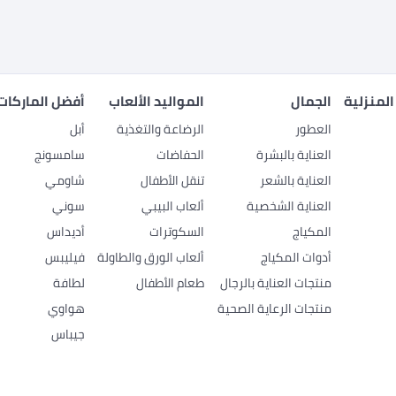
المنزلية
الجمال
المواليد الألعاب
أفضل الماركات
العطور
الرضاعة والتغذية
أبل
العناية بالبشرة
الحفاضات
سامسونج
العناية بالشعر
تنقل الأطفال
شاومي
العناية الشخصية
ألعاب البيبي
سوني
المكياج
السكوترات
أديداس
أدوات المكياج
ألعاب الورق والطاولة
فيليبس
منتجات العناية بالرجال
طعام الأطفال
لطافة
منتجات الرعاية الصحية
هواوي
جيباس