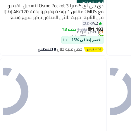
أفضل المنتجات
دي جي آي كاميرا Osmo Pocket 3 لتسجيل الفيديو
مع CMOS مقاس 1 بوصة وفيديو بدقة 4K/120 إطارًا
في الثانية، تثبيت ثلاثي المحاور، تركيز سريع وتتبع
#3 في كاميرات الرياضة والحركة
الوجه/الأشياء، شاشة لمس صغيرة قابلة للدوران
4.2
2.0K
توصيل مجاني
1,182
مقاس 2 بوصة، كاميرا فيديو صغيرة للتصوير
1,292
بتخلّص بسرعة
خصم 8%

تم بيع +290 مؤخرًا
الفوتوغرافي Youtube
#3 في كاميرات الرياضة والحركة
خصم إضافي %15
+ 1
احصل عليه خلال
8 اغسطس