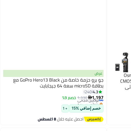
عرض
Osmo 
جو برو حزمة خاصة من GoPro Hero13 Black مع
 كاميرا تسجيل فيديو مع 1 بوصة CMOS
بطاقة microSD سعة 64 جيجابايت
لاثي
#22 في كاميرات الرياضة والحركة
4.3
240
ميكروفون
أقل سعر في 30 يوم
1,197
توصيل مجاني
1,330
خصم 9%
صغيرة

بتخلّص بسرعة
#22 في كاميرات الرياضة والحركة
خصم إضافي %15
+ 1
احصل عليه خلال
8 اغسطس