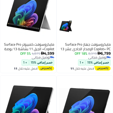
مايكروسوفت جهاز Surface Pro
مايكروسوفت كمبيوتر Surface Pro
Copilot+ PC الإصدار الحادي عشر 13
Copilot+ الجيل 11 بشاشة 13 بوصة
4,599
6,799
8,319
18% OFF
بوصة OLED Snapdragon X Elite
4,875
5% OFF
مع معالج Snapdragon X


توصيل مجاني
توصيل مجاني
Plus/16GB RAM/512GB SSD
16GB 1TB SSD
توصيل مجاني
توصيل مجاني
خصم إضافي %15
+ 1
خصم إضافي %15
+ 1
احصل عليه خلال
11
احصل عليه خلال
11
اغسطس
اغسطس