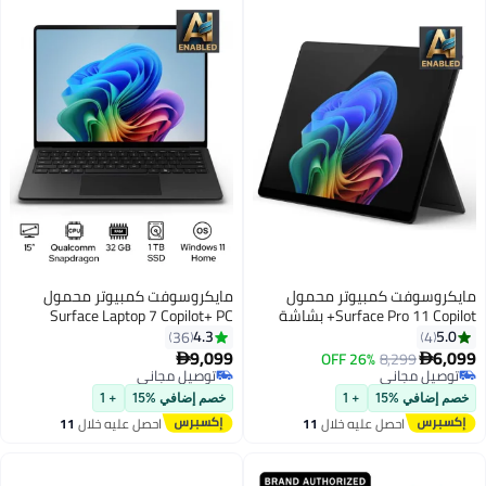
مايكروسوفت كمبيوتر محمول
مايكروسوفت كمبيوتر محمول
Surface Pro 11 Copilot+ بشاشة
Surface Laptop 7 Copilot+ PC
مقاس 13 بوصة ومعالج Qualcomm
بشاشة مقاس 15 بوصة ومعالج
4.3
5.0
36
4
Snapdragon X Elite وذاكرة وصول
Qualcomm Snapdragon X Elite
9,099
6,099
26% OFF
8,299


عشوائي 16 جيجابايت وذاكرة SSD
وذاكرة وصول عشوائي 32 جيجابايت
توصيل مجاني
توصيل مجاني
توصيل مجاني
سعة 512 جيجابايت ورسومات
توصيل مجاني
ومحرك أقراص SSD سعة 1 تيرابايت
خصم إضافي %15
+ 1
خصم إضافي %15
+ 1
Qualcomm Adreno وWindows 11
وبطاقة رسومات Qualcomm Adreno
احصل عليه خلال
11
احصل عليه خلال
11
Home
وWindows 11 Home
اغسطس
اغسطس