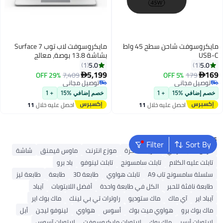
مايكروسوفت شاحن سطح 45 واط
مايكروسوفت لاب توب Surface 7
USB-C
بشاشة 13.8 بوصة، معالج
Snapdragon X Elite، ذاكرة وصول
5.0
5.0
1
1
عشوائي (رام) سعة 16 جيجابايت،
5,199
169
29% OFF
7,409
5% OFF
179


قرص اس اس دي سعة 256
توصيل مجاني
توصيل مجاني
توصيل مجاني
توصيل مجاني
جيجابايت، بطاقة رسومات مدمجة،
خصم إضافي %15
+ 1
خصم إضافي %15
+ 1
نظام التشغيل ويندوز11 (الإصدار
احصل عليه خلال
11
احصل عليه خلال
11
البلاتيني) باللغة الإنجليزية/العربية
اغسطس
اغسطس
الإنجليزية/العربية
Popular Searches
Filter
Sort By
قرص صلب خارجي
شريحة ذاكرة
موزع انترنت
ماوس قيمنق
شاشة
تابلت عليه الكلام
تابلت سامسونج
تابلت لينوفو
باد برو
سلسلة سامسونج تاب A9
تابلت هواوي
طابعة 3D
طابعة
طابعة ليز
طابعة نافثة للحبر
الكل في طابعة واحدة
أفضل اللابتوبات
آيباد
آيباد اير
آي ماك
ماك ستوديو
راوترات تي بي لينك
ماك بوك اير
ماك بوك برو
هواوي ميت بوك
أسوس
هواوي
لينوفو ليجن
أبل
لابتوبات أيسر
ماك بوك
لابتوبات مايكروسوفت
لابتوبات آسوس