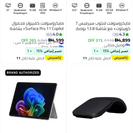
مايكروسوفت لابتوب سيرفيس 7
مايكروسوفت كمبيوتر محمول
كوبيلوت+ مع شاشة 13.8 بوصة،
Surface Pro 11 Copilot+ بشاشة
معالج كوالكوم سناب دراجون X إلت،
مقاس 13 بوصة ومعالج Qualcomm
4.0
4.3
65
36
16 جيجابايت رام، 512 جيجابايت SSD،
Snapdragon X Plus وذاكرة وصول
4,599
4,899
7,119
31% OFF
#14 في قابل للتحويل 2 في 1
6,249
26% OFF


رسومات كوالكوم أدرينو، ويندوز 11
عشوائي 16 جيجابايت ومحرك أقراص
توصيل مجاني
توصيل مجاني
توصيل مجاني
#14 في قابل للتحويل 2 في 1
SSD سعة 512 جيجابايت وبطاقة
خصم إضافي %15
+ 1
خصم إضافي %15
+ 1
رسومات Qualcomm Adreno
احصل عليه خلال
11
احصل عليه خلال
11
وWindows 11
اغسطس
اغسطس