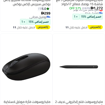
شاشة 15 بوصة، معالج i7/كواد
بوكس سيريس (إكس بوكس
1,272
أقل سعر في 30 يوم
2,979
57% OFF
كور/الجيل العاشر/ذاكرة 16
سيريس إكس|إس، إكس بوكس ون،
5.0
1

توصيل مجاني
جيجابايت/قرص SSD سعة 256
أجهزة ويندوز 10)
299

أقل سعر في 30 يوم
جيجابايت/رسومات إنتل UHD/ويندوز
توصيل مجاني
خصم إضافي %15
+ 1
10 - معتمد مسبقاً
توصيل مجاني
خصم إضافي %15
+ 1
احصل عليه خلال
11
احصل عليه خلال
11
اغسطس
اغسطس
مايكروسوفت قلم إلكتروني نحيف 2
مايكروسوفت فأرة موبايل لاسلكية