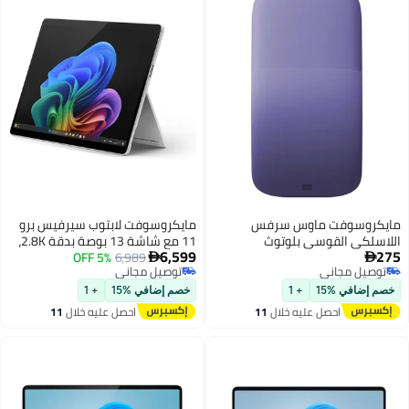
مايكروسوفت ماوس سرفس
مايكروسوفت لابتوب سيرفيس برو
اللاسلكي القوسي بلوتوث
11 مع شاشة 13 بوصة بدقة 2.8K،
6,599
275
6,989
5% OFF
معالج كور ألترا 7 266V/16 جيجابايت


توصيل مجاني
توصيل مجاني
رام/256 جيجابايت SSD/رسومات
توصيل مجاني
توصيل مجاني
إنتل آرك/ويندوز 11 برو إنجليزي/
خصم إضافي %15
+ 1
خصم إضافي %15
+ 1
عربي بلاتينيوم
احصل عليه خلال
11
احصل عليه خلال
11
اغسطس
اغسطس