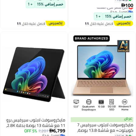
توصيل مجاني
100
أقل سعر في السنة

خصم إضافي %15
+ 1
توصيل مجاني
أقل سعر في السنة
خصم إضافي %15
+ 1
احصل عليه خلال
11
احصل عليه خلال
11
اغسطس
اغسطس
عرض
مايكروسوفت لابتوب سيرفيس برو
مايكروسوفت لابتوب سيرفيس 7
11 مع شاشة 13 بوصة بدقة 2.8K،
6,799
كوبيلوت+ مع شاشة 13.8 بوصة،
7,207
5% OFF
معالج كور ألترا 7 266V/16 جيجابايت

معالج كوالكوم سناب دراجون X إلت،
توصيل مجاني