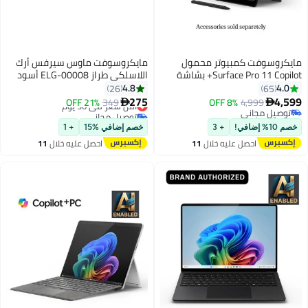
مايكروسوفت كمبيوتر محمول
مايكروسوفت ماوس سيرفس أرك
Surface Pro 11 Copilot+ بشاشة
اللاسلكي طراز ELG-00008 أسود
مقاس 13 بوصة ومعالج Qualcomm
4.8
4.0
26
65
Snapdragon X Plus وذاكرة وصول
275
4,599
4,999
8% OFF
349
أقل سعر في 30 يوم
21% OFF


عشوائي 16 جيجابايت ومحرك أقراص
توصيل مجاني
توصيل مجاني
توصيل مجاني
SSD سعة 512 جيجابايت وبطاقة
أقل سعر في 30 يوم
خصم 10% إضافي!
+ 3
خصم إضافي %15
+ 1
رسومات Qualcomm Adreno
احصل عليه خلال
11
احصل عليه خلال
11
وWindows 11
اغسطس
اغسطس