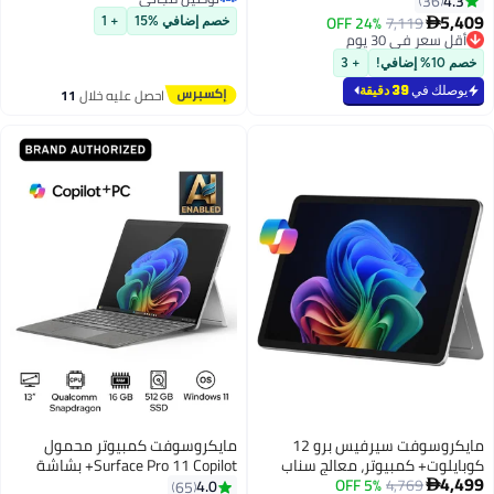
4.3
36
رام/512 جيجابايت SSD/رسومات
توصيل مجاني
16 جيجابايت رام، 512 جيجابايت SSD،
5,409
إنتل آرك/ويندوز 11 برو إنجليزي/
24% OFF
7,119

خصم إضافي %15
+ 1
رسومات كوالكوم أدرينو، ويندوز 11
أقل سعر في 30 يوم
عربي أسود
هوم
أقل سعر في 30 يوم
خصم 10% إضافي!
+ 3
يوصلك في
39 دقيقة
احصل عليه خلال
11
اغسطس
مايكروسوفت سيرفيس برو 12
مايكروسوفت كمبيوتر محمول
كوبايلوت+ كمبيوتر، معالج سناب
Surface Pro 11 Copilot+ بشاشة
4,499
4,769
5% OFF
دراجون X بلس 8-نواة، 16 جيجابايت
مقاس 13 بوصة ومعالج Qualcomm
4.0
65
