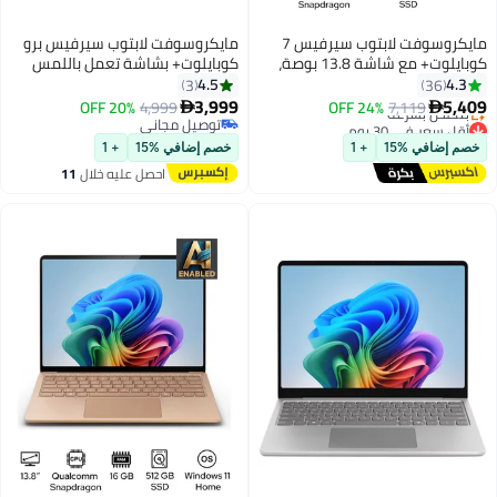
مايكروسوفت لابتوب سيرفيس 7
مايكروسوفت لابتوب سيرفيس برو
كوبايلوت+ مع شاشة 13.8 بوصة،
كوبايلوت+ بشاشة تعمل باللمس
معالج كوالكوم سناب دراجون X إلت،
LCD مقاس 13 بوصة، مع معالج
4.5
4.3
3
36
16 جيجابايت رام، 512 جيجابايت SSD،
سناب دراجون X بلس/16 جيجابايت
3,999
5,409
20% OFF
4,999
24% OFF
7,119


رسومات كوالكوم أدرينو، ويندوز 11
ذاكرة وصول عشوائي DDR5/512
أقل سعر في 30 يوم
توصيل مجاني
توصيل مجاني
توصيل مجاني
جيجابايت SSD/رسومات كوالكوم
خصم إضافي %15
+ 1
خصم إضافي %15
+ 1
بتخلّص بسرعة
أدرينو/ويندوز 11 هوم/
احصل عليه خلال
11
أقل سعر في 30 يوم
اغسطس