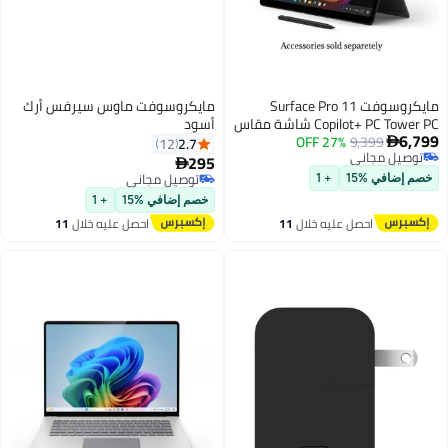
مايكروسوفت Surface Pro 11
مايكروسوفت ماوس سيرفس أرك
Copilot+ PC Tower PC شاشة مقاس
أسود
6,799
9,399
27% OFF
13 بوصة، معالج Qualcomm
2.7
12

توصيل مجاني
Snapdragon X Elite/ذاكرة وصول
295

توصيل مجاني
عشوائي 16 جيجابايت/محرك أقراص
توصيل مجاني
خصم إضافي %15
+ 1
SSD سعة 1 تيرابايت/رسومات
توصيل مجاني
خصم إضافي %15
+ 1
Qualcomm Adreno/نظام التشغيل
احصل عليه خلال
11
احصل عليه خلال
11
Windows 11
اغسطس
اغسطس