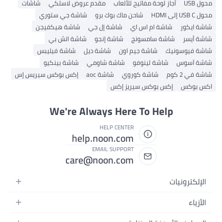
محول USB
آجاز لوحة مفاتيح للألعاب
مقدم عروض لاسلكي
شاشات
محول USB C إلى HDMI
شاحن ماك بوك برو
شاشة جي ستوري
شاشة ايكور
شاشة ام اس اي
شاشة إل جي
شاشة هيكفيجن
شاشة أيسر
شاشة سامسونج
شاشة إنجو
شاشة اتش بي
شاشة فيوسونيك
شاشة جيم اون
شاشة ديل
شاشة فيليبس
شاشة آسوس
شاشة لينوفو
شاشة شاومي
شاشة بينكيو
شاشة في 2 كوم
شاشة كوروي
شاشة aoc
إكس بوكس سيريس إس
اكس بوكس
إكس بوكس سيريز إكس
We're Always Here To Help
HELP CENTER
help.noon.com
EMAIL SUPPORT
care@noon.com
الإلكترونيات
الهواتف المتحركة
الأزياء
أجهزة التابلت
أزياء نسائية