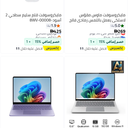
مايكروسوفت ماوس مقوّس
مايكروسوفت قلم سليم سطحي 2
لاسلكي يعمل باللمس رمادي فاتح
أسود-8WV-00008
1.9
5.0
4
4
425
269
أقل سعر في 30 يوم
توصيل مجاني


توصيل مجاني
بتخلّص بسرعة
أقل سعر في 30 يوم
توصيل مجاني
خصم إضافي %15
+ 1
خصم إضافي %15
+ 1
احصل عليه خلال
11
احصل عليه خلال
11
اغسطس
اغسطس