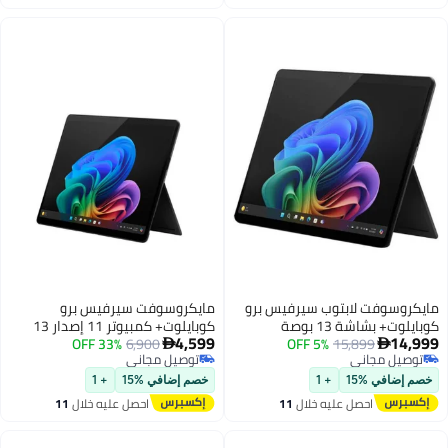
Adreno/Windows 11 Home
فقط
اغسطس
اغسطس
مايكروسوفت لابتوب سيرفيس برو
مايكروسوفت سيرفيس برو
كوبايلوت+ بشاشة 13 بوصة
كوبايلوت+ كمبيوتر 11 إصدار 13
4,599
14,999
15,899
5% OFF
(2880x1920) ومعالج كوالكوم
6,900
33% OFF
بوصة سناب دراجون X بلس 16


توصيل مجاني
توصيل مجاني
سناب دراجون X إلت/64 جيجابايت رام
جيجابايت 512 جيجابايت SSD أسود
توصيل مجاني
توصيل مجاني
DDR5/1 تيرابايت SSD/ويندوز 11
إنجليزي
خصم إضافي %15
+ 1
خصم إضافي %15
+ 1
هوم/
احصل عليه خلال
11
احصل عليه خلال
11
اغسطس
اغسطس