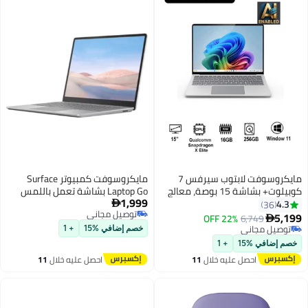
مايكروسوفت لابتوب سيرفس 7
مايكروسوفت كمبيوتر Surface
كوبيلوت+ بشاشة 15 بوصة، معالج
Laptop Go بشاشة تعمل باللمس
1,999
كوالكوم سنابدراجون إكس إيليت،
PixelSense مقاس 12.4 بوصة
4.3

36
توصيل مجاني
ذاكرة وصول عشوائي 16 جيجابايت،
ومعالج Core i5 -1035G1 وذاكرة
5,199
22% OFF
6,749

توصيل مجاني
قرص صلب SSD بسعة 256
وصول عشوائي 16 جيجابايت ومحرك
توصيل مجاني
خصم إضافي %15
+ 1
توصيل مجاني
جيجابايت، معالج رسومات كوالكوم
أقراص SSD سعة 256 جيجابايت
خصم إضافي %15
+ 1
أدرينو، نظام تشغيل ويندوز 11
وبطاقة رسومات Intel UHD
احصل عليه خلال
11
احصل عليه خلال
11
باللغتين الإنجليزية والعربية، إصدار
وWindows 10 Pro
اغسطس
اغسطس
بلاتينيوم الإنجليزية/العربية