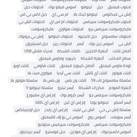
لابتوب قيمنق
ديل
لينوفو
اسوس فيفو بوك
لابتوبات ديل
إتش بي فيكتوس
لينوفو ثينك باد
ام سي اي
ديل اكس بي اس
لابتوب مايكروسوفت سيرفس
لابتوبات ام اس اي
لابتوبات اتش بي
مايكروسوفت سيرفس برو
لابتوبات هواوي
مايكروسوفت
لابتوبات سامسونج
ديل لاتيتيود
لابتوبات لينوفو
إتش بي بروبوك
اتش بي
آسوس زين بوك
أيسر
لابتوبات ريزر
ديل انسبايرون
أفضل تابلت
أجهزة التخزين
كابلات الشبكة
محرك فلاش USB
سطح المكتب
أجهزة الشبكة
كيبورد وماوس قيمنق
لوحة ماوس قيمنق
أفضل كيبورد قيمنق
تابلت شاومي
تابلت اوبو
تابلت هونور
تابلت آي تاتش
تابلت سي آيديا
هواوي ميت باد
سلسلة سامسونج تاب S9
تابلت ون بلس
ون بلس باد
سلسلة هونور باد
أجهزة المودم
مكررات الشبكة
أيسر نيترو
سلسلة لينوفو V
مايكروسوفت سيرفس جو
أيسر كروم بوك
إم إس آي سايبورغ
أيسر أسباير
لينوفو يوجا
إم إس آي ثين
إم إس آي كاتانا
سلسلة إتش بي جي
اتش بي ايليت
إم إس آي رايدر
ديل اوبتيبلكس
أيسر سويفت
آسوس روج
آسوس تي يو إف للقيمنق
مايكروسوفت سيرفس
مايكروسوفت سيرفيس ستوديو
آسوس اكسبرتبوك
إم إس آي مودرن
ديل فوسترو
أيسر بريديتور