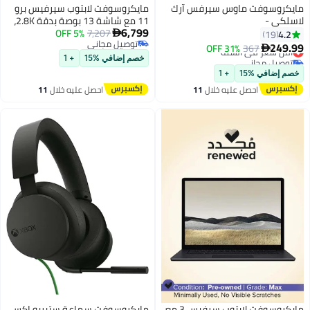
مايكروسوفت ماوس سيرفس آرك
مايكروسوفت لابتوب سيرفيس برو
لاسلكي -
11 مع شاشة 13 بوصة بدقة 2.8K،
6,799
7,207
5% OFF
معالج كور ألترا 7 266V/ذاكرة RAM
4.2

19
توصيل مجاني
16GB/قرص SSD سعة 512GB/
249.99
367
31% OFF
أقل سعر في السنة

توصيل مجاني
رسوميات إنتل آرك/ويندوز 11 برو
توصيل مجاني
خصم إضافي %15
+ 1
أقل سعر في السنة
إنجليزي/عربي بلاتينيوم
خصم إضافي %15
+ 1
احصل عليه خلال
11
احصل عليه خلال
11
اغسطس
اغسطس
مايكروسوفت لابتوب سرفيس 3 مع
مايكروسوفت سماعة ستيريو إكس