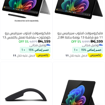
مايكروسوفت لابتوب سيرفيس برو
مايكروسوفت لابتوب سيرفيس برو
11 مع شاشة 13 بوصة بدقة 2.8K،
كوبايلوت+ بشاشة تعمل باللمس 13
4,599
6,599
6,995
5% OFF
معالج كور ألترا 7 266V/ذاكرة RAM
4,875
5% OFF
بوصة (2880x1920) ومعالج سناب


توصيل مجاني
توصيل مجاني
16GB/قرص SSD 256GB/رسومات
دراجون X بلس/16 جيجابايت رام
توصيل مجاني
توصيل مجاني
إنتل آرك/ويندوز 11 برو بالإنجليزية/
DDR5/512 جيجابايت SSD/ويندوز 11
خصم إضافي %15
+ 1
خصم إضافي %15
+ 1
العربية باللون الأسود
هوم
احصل عليه خلال
11
احصل عليه خلال
11
اغسطس
اغسطس