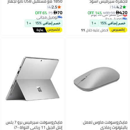
لأجهزة سيرفيس أسود
1850 مع مستقبل USB نانو لجهاز
الكمبيوتر، متوافقة مع اللابتوبات،
2.5
4.2
4
14
ويندوز، ماك، كروم OS - U7Z-00004
70
420
488.50
أقل سعر في 30 يوم
14% OFF
75
6% OFF


توصيل مجاني
توصيل مجاني
أقل سعر في 30 يوم
توصيل مجاني
خصم إضافي %15
+ 1
خصم إضافي %15
+ 1
احصل عليه خلال
11
اغسطس
مايكروسوفت ماوس تعمل
مايكروسوفت سيرفيس برو 7 بلس
بالبلوتوث رمادي
إنتل الجيل 11 رباعي النواة i7-