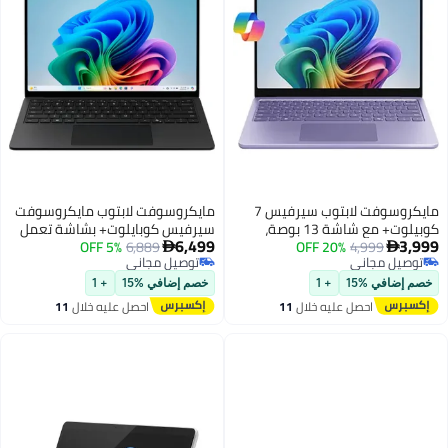
مايكروسوفت لابتوب سيرفيس 7
مايكروسوفت لابتوب مايكروسوفت
كوبيلوت+ مع شاشة 13 بوصة،
سيرفيس كوبايلوت+ بشاشة تعمل
6,499
3,999
4,999
20% OFF
معالج سناب دراجون X بلس/16
6,889
5% OFF
باللمس مقاس 13.8 بوصة، مع


توصيل مجاني
توصيل مجاني
جيجابايت رام DDR5/512 جيجابايت
معالج سناب دراجون X بلس/32
توصيل مجاني
توصيل مجاني
SSD/ويندوز 11 هوم/
جيجابايت رام DDR5/1 تيرابايت SSD/
خصم إضافي %15
+ 1
خصم إضافي %15
+ 1
ويندوز 11 هوم
احصل عليه خلال
11
احصل عليه خلال
11
اغسطس
اغسطس