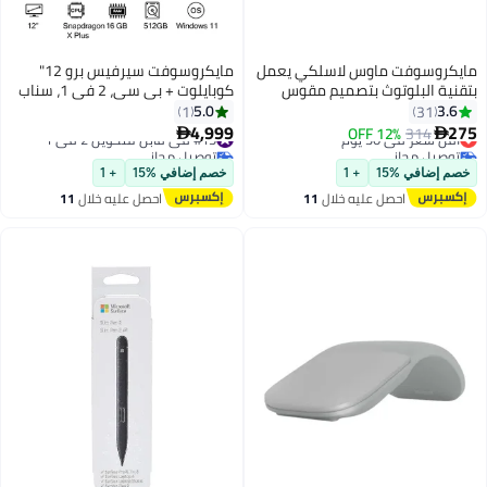
مايكروسوفت ماوس لاسلكي يعمل
مايكروسوفت سيرفيس برو 12"
بتقنية البلوتوث بتصميم مقوس
كوبايلوت + بي سي، 2 في 1، سناب
أسود
دراجون X بلس 8 كور، 16 جيجابايت
5.0
3.6
1
31
رام، 512 SSD + لوحة مفاتيح
4,999
275
314
أقل سعر في 30 يوم
12% OFF
#15 في قابل للتحويل 2 في 1


توصيل مجاني
توصيل مجاني
أقل سعر في 30 يوم
#15 في قابل للتحويل 2 في 1
خصم إضافي %15
+ 1
خصم إضافي %15
+ 1
احصل عليه خلال
11
احصل عليه خلال
11
اغسطس
اغسطس