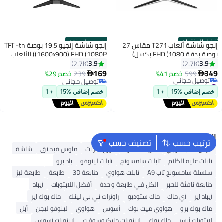
أفضل المنتجات
حصري على نون
إنجو شاشة ألعاب T271 مقاس 27
إنجو شاشة إنجيو 19.5 بوصة TFT -tn
بوصة بدقة FHD (1080 بكسل)
(1600x900) FHD (1080P) للألعاب
وتقنية IPS ومعدل تحديث 165 هرتز
IPS مع نوع عرض LED، معدل تحديث
3.9
3.9
2.7K
2.7K
#1 في ملحقات الشاشة
ووقت استجابة 0.5 مللي ثانية
75 هرتز، زمن استجابة 14 مللي
169
349
599
خصم 41%
239
خصم 29%


توصيل مجاني
ثانية، x1 HDMI، AMD FreeSync
توصيل مجاني
#1 في ملحقات الشاشة
توصيل مجاني
خصم إضافي %15
+ 1
خصم إضافي %15
+ 1
البحث الشائع
ترتيب حسب
تصنيف حسب
قرص صلب خارجي
شريحة ذاكرة
موزع انترنت
ماوس قيمنق
شاشة
تابلت عليه الكلام
تابلت سامسونج
تابلت لينوفو
باد برو
سلسلة سامسونج تاب A9
تابلت هواوي
طابعة 3D
طابعة
طابعة ليز
طابعة نافثة للحبر
الكل في طابعة واحدة
أفضل اللابتوبات
آيباد
آيباد اير
آي ماك
ماك ستوديو
راوترات تي بي لينك
ماك بوك اير
ماك بوك برو
هواوي ميت بوك
أسوس
هواوي
لينوفو ليجن
أبل
لابتوبات أيسر
ماك بوك
لابتوبات مايكروسوفت
لابتوبات آسوس