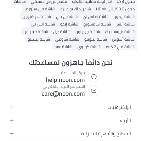
محول USB
آجاز لوحة مفاتيح للألعاب
مقدم عروض لاسلكي
شاشات
محول USB C إلى HDMI
شاحن ماك بوك برو
شاشة جي ستوري
شاشة ايكور
شاشة ام اس اي
شاشة إل جي
شاشة هيكفيجن
شاشة أيسر
شاشة سامسونج
شاشة إنجو
شاشة اتش بي
شاشة فيوسونيك
شاشة جيم اون
شاشة ديل
شاشة فيليبس
شاشة آسوس
شاشة لينوفو
شاشة شاومي
شاشة بينكيو
شاشة في 2 كوم
شاشة كوروي
شاشة aoc
نحن دائماً جاهزون لمساعدتك
مركز المساعدة
help.noon.com
الدعم عبر البريد الإلكتروني
care@noon.com
الإلكترونيات
الهواتف المتحركة
الأزياء
أجهزة التابلت
أزياء نسائية
المطبخ والأجهزة المنزلية
أجهزة الكمبيوتر المحمولة
أزياء رجالية