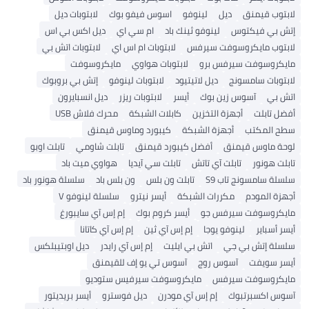
لابتوب قيمنق
ديل
لينوفو
اسوس فيفو بوك
لابتوبات ديل
إتش بي فيكتوس
لينوفو ثينك باد
ام سي اي
ديل اكس بي اس
لابتوب مايكروسوفت سيرفس
لابتوبات ام اس اي
لابتوبات اتش بي
مايكروسوفت سيرفس برو
لابتوبات هواوي
مايكروسوفت
لابتوبات سامسونج
ديل لاتيتيود
لابتوبات لينوفو
إتش بي بروبوك
اتش بي
آسوس زين بوك
أيسر
لابتوبات ريزر
ديل انسبايرون
أفضل تابلت
أجهزة التخزين
كابلات الشبكة
محرك فلاش USB
سطح المكتب
أجهزة الشبكة
كيبورد وماوس قيمنق
لوحة ماوس قيمنق
أفضل كيبورد قيمنق
تابلت شاومي
تابلت اوبو
تابلت هونور
تابلت آي تاتش
تابلت سي آيديا
هواوي ميت باد
سلسلة سامسونج تاب S9
تابلت ون بلس
ون بلس باد
سلسلة هونور باد
أجهزة المودم
مكررات الشبكة
أيسر نيترو
سلسلة لينوفو V
مايكروسوفت سيرفس جو
أيسر كروم بوك
إم إس آي سايبورغ
أيسر أسباير
لينوفو يوجا
إم إس آي ثين
إم إس آي كاتانا
سلسلة إتش بي جي
اتش بي ايليت
إم إس آي رايدر
ديل اوبتيبلكس
أيسر سويفت
آسوس روج
آسوس تي يو إف للقيمنق
مايكروسوفت سيرفس
مايكروسوفت سيرفيس ستوديو
آسوس اكسبرتبوك
إم إس آي مودرن
ديل فوسترو
أيسر بريديتور