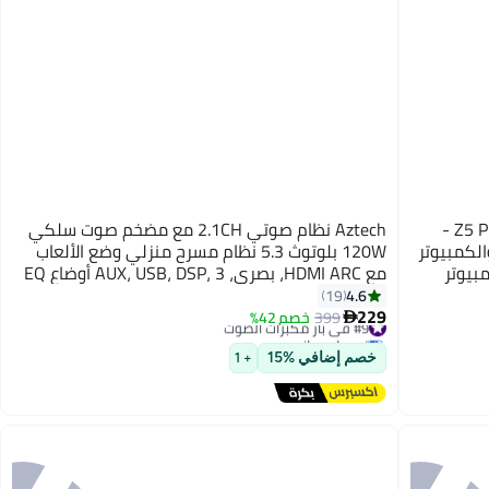
فاستر Z5 Premium 12W Bluetooth Soundbar -
Aztech نظام صوتي 2.1CH مع مضخم صوت سلكي
لكمبيوتر
120W بلوتوث 5.3 نظام مسرح منزلي وضع الألعاب
بيوتر
مع HDMI ARC، بصري، AUX، USB، DSP، 3 أوضاع EQ
يطي -
وجهاز تحكم عن بعد
4.6
19
229
#9 في بار مكبرات الصوت
399
خصم 42%

توصيل مجاني
#9 في بار مكبرات الصوت
خصم إضافي %15
+ 1