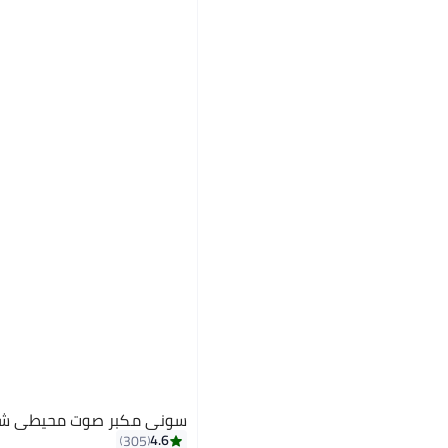
سوني مكبر صوت محيطي شريطي -S20R
4.6
305