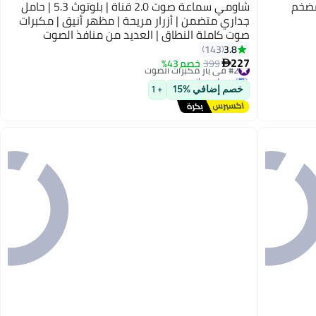
أفضل المنتجات
ا SB550 3.1 مع مضخم
شاومي سماعة صوت 2.0 قناة | بلوتوث 5.3 | حامل
جداري متضمن | أزرار مريحة | مظهر أنيق | مكبرات
صوت كاملة النطاق | العديد من منافذ الصوت
3.8
143
227
#2 في بار مكبرات الصوت
399
خصم 43%

توصيل مجاني
#2 في بار مكبرات الصوت
خصم إضافي %15
+ 1