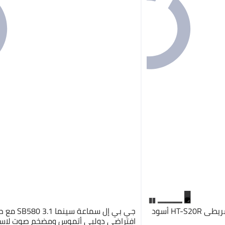
HT أسود
جي بي إل سماعة سينما 
افتراضي دولبي أتموس ومضخم صوت لاس