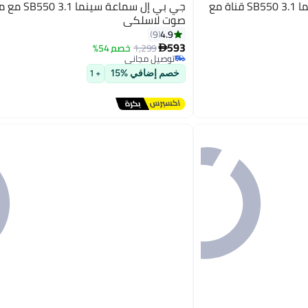
جي بي إل مكبرات صوت سينما SB550 3.1 قناة مع
جي بي إل سماعة سينم
صوت لاسلكي
4.9
9
593
1,299
خصم 54%

توصيل مجاني
توصيل مجاني
خصم إضافي %15
+ 1