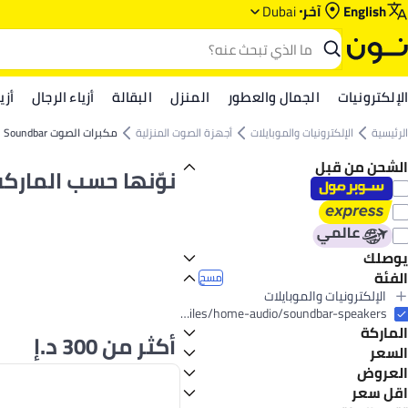
English
آخر
Dubai
الإلكترونيات
الجمال والعطور
المنزل
البقالة
أزياء الرجال
أزي
الرئيسية
الإلكترونيات والموبايلات
أجهزة الصوت المنزلية
مكبرات الصوت Soundbar
الشحن من قبل
نوّنها حسب الماركة
يوصلك
الفئة
اليوم
مسح
الإلكترونيات والموبايلات
الكل الإلكترونيات والموبايلات
electronics-and-mobiles/home-audio/soundbar-speakers
الماركة
أجهزة الصوت المنزلية
أكثر من 300 د.إ
الكل أجهزة الصوت المنزلية
السعر
مكبرات الصوت Soundbar
العروض
إلى
عرض التنائج
سامسونج
عرض
اقل سعر
إل جي