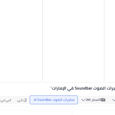
لصوت Soundbar في الإمارات
"
السعر ()
مكبرات الصوت Soundbar
إل جي
جي بي إ