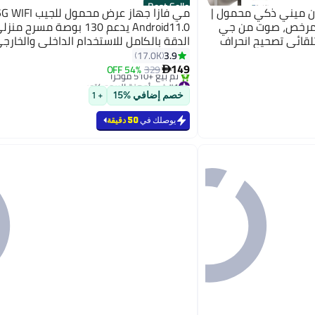
Best Seller
إكسجيمي جهاز عرض وايب ون ميني ذكي محمول |
مي فازا جه
 مرخص، صوت من جي
Android11.0 يدعم 130 بوصة مسرح
تلقائي تصحيح انحراف
الدقة بالكامل للاستخدام الداخلي والخار
 للمنزل والخارج -
عيد ميلاد متوافق مع / USB / PS5
3.9
17.0K
/ iOS / PS4
149
54% OFF
329

#1 في أجهزة البروجكتور
بتخلّص بسرعة
خصم إضافي %15
+ 1
تم بيع +510 مؤخرًا
#1 في أجهزة البروجكتور
يوصلك في
50 دقيقة