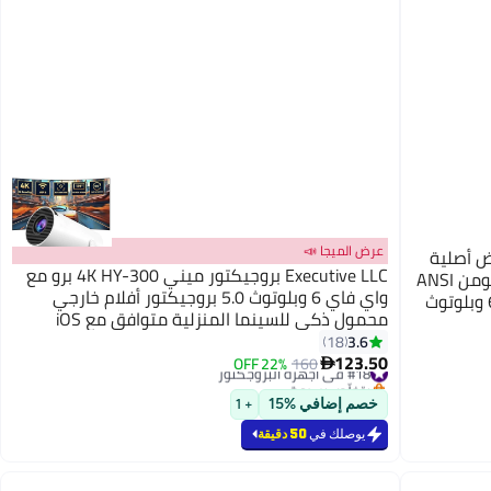
عرض الميجا 📣
ض أصلية
Executive LLC بروجيكتور ميني 4K HY-300 برو مع
720 بكسل - يدعم دقة 4K - سطوع 170 لومن ANSI
واي فاي 6 وبلوتوث 5.0 بروجيكتور أفلام خارجي
- جهاز عرض ذكي مزود بتقنية واي فاي 6 وبلوتوث
محمول ذكي للسينما المنزلية متوافق مع iOS
ح منزلي متنقل -
وأندرويد وPC وDVD (أبيض)
3.6
18
123.50
#18 في أجهزة البروجكتور
160
22% OFF

بتخلّص بسرعة
#18 في أجهزة البروجكتور
خصم إضافي %15
+ 1
يوصلك في
50 دقيقة