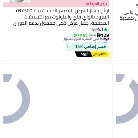
عرض الميجا 📣
از عرض محمول للجيب 5G WIFI
اوٹل جهاز العرض المصغر المحدث HY300 Pro+
 منزلي عالي
المزود بالواي فاي والبلوتوث مع التطبيقات
جي كهدية
المدمجة، جهاز عرض ذكي محمول يدعم الدوران
TV Stick / HDMI 
180°، تصحيح تلقائي للمستوى، يدعم 4K، متوافق
4.1
48
مع HDMI/USB/فلاش USB/الهاتف/اللاب توب
129
#3 في أجهزة البروجكتور
299
56% OFF

توصيل مجاني
#3 في أجهزة البروجكتور
خصم إضافي %15
+ 1