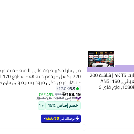
مي فازا مكبر صوت عالي الدقة - دقة عر
وونكت جهاز عرض ميني سمارت 4K T5 | شاشة 200
بوصة، أندرويد 13.0، تركيز كهربائي، 180 ANSI
(4500 لومن) دعم دقة 1080P FHD، واي فاي 6
5.4 - نظام أندرويد 11 - نظام مسر
3.9
17.0K
188.19
مناسب للألعاب والمكتب والأفلام
#6 في أجهزة البروجكتور
333
43% OFF

بتخلّص بسرعة
#6 في أجهزة البروجكتور
خصم إضافي %15
+ 1
يوصلك في
50 دقيقة