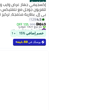
Best Seller
تلفزيون جوجل مع نتفليكس
بي إل، بطارية مدمجة، تركيز 
تلقائي، جهاز عرض عالي الدقة
4.5
129
849
رمادي سحابي
15% OFF
999

#2 في أجهزة البروجكتور
بتخلّص بسرعة
خصم إضافي %15
+ 1
تم بيع +190 مؤخرًا
#2 في أجهزة البروجكتور
يوصلك في
50 دقيقة