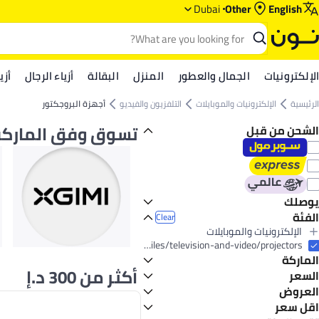
Dubai
Other
English
الإلكترونيات
الجمال والعطور
المنزل
البقالة
أزياء الرجال
أزي
الرئيسية
الإلكترونيات والموبايلات
التلفزيون والفيديو
أجهزة البروجكتور
تسوق وفق المارك
الشحن من قبل
يوصلك
الفئة
اليوم
Clear
الإلكترونيات والموبايلات
All الإلكترونيات والموبايلات
electronics-and-mobiles/television-and-video/projectors
الماركة
التلفزيون والفيديو
أكثر من 300 د.إ
All التلفزيون والفيديو
السعر
أجهزة البروجكتور
العروض
GO
TO
فيليبس
عرض
اقل سعر
HP