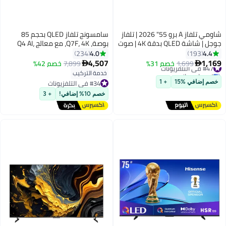
شاومي تلفاز A برو 55" 2026 | تلفاز
سامسونج تلفاز QLED بحجم 85
جوجل | شاشة QLED بدقة 4K | صوت
بوصة، Q7F، 4K، مع معالج Q4 AI،
دولبي، DTS-X، وDTS Virtual:X |
100% حجم لون مع النقاط الكمومية،
4.0
4.4
234
193
تشطيب معدني فاخر | جهاز تحكم
أمان Knox، محتوى مجاني غير
4,507
1,169
#47 في التلفزيونات
1,699
خصم 31%
7,899
خصم 42%


عن بعد بلوتوث بزاوية 360°
محدود، تلفاز ذكي Vision AI،
توصيل مجاني
خدمة التركيب
#47 في التلفزيونات
QA85Q7FAAUXZN (2025 - نسخة
#34 في التلفزيونات
خصم إضافي %15
+ 1
الإمارات)
#34 في التلفزيونات
خصم 10% إضافي!
+ 3