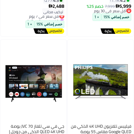
4.5
4.2
277
1.1K
فيجن، دولبي أتموس | معالج AI،
ONKYO 2.1 هاي فاي، دولبي
2,488
5,999
7,999
خصم 25%


جوجل TV
أتموس، DTS فيرتشوال X، تحكم
أقل سعر في 30 يوم
تركيب مجاني
أقل سعر في 7 يوم
أقل سعر في 30 يوم
صوتي، ماستر الألعاب، (طراز 2025)
يتضمن هدية مجانية
خصم إضافي %15
+ 1
أقل سعر في 7 يوم
خصم إضافي %15
+ 1
فيليبس تلفزيون 4K UHD الذكي من
جي في سي تلفاز JVC 70 بوصة
Google QLED مقاس 55 بوصة
QLED 4K UHD الذكي من جوجل |