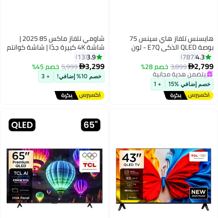
هايسنس تلفاز هاي سينس 75
شاومي تلفاز ماكس 85 2025 |
بوصة QLED الذكي E7Q - لون
شاشة 4K كبيرة جدًا | شاشة كوانتم
النقطة الكمومية، صورة AI، دولبي
دوت | معدل تحديث 144 هرتز،
3.9
4.3
13
787
فيجن، دولبي أتموس، مشاركة إلى
دولبي فيجن، دولبي أتموس | معالج
3,299
2,799
3,899
خصم 28%
5,999
خصم 45%


التلفاز، التحكم الصوتي، وضع صانع
AI | تلفاز جوجل L85MA-MAXME
يتضمن هدية مجانية
خصم 10% إضافي!
+ 3
يتضمن هدية مجانية
الأفلام، يوتيوب، نتفليكس، ديزني+
رمادي داكن
خصم إضافي %15
+ 1
75E7Q (نسخة الإمارات 2025)