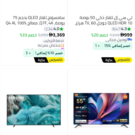
تي سي إل تلفاز ذكي 50 بوصة
سامسونج تلفاز QLED بحجم 75
QLED HDR 10 جوجل TV، 60 هرتز،
بوصة، Q7F، 4K، معالج Q4 AI، 100%
صوت دولبي، وضع الألعاب، رعاية
حجم اللون مع النقاط الكمومية،
4.0
4.3
234
647
متعددة للعينين بتصميم نحيف،
أمان Knox، محتوى مجاني غير
3,369
999
1,249
خصم 20%
5,099
خصم 33%


(طراز 2025)
محدود، تلفاز ذكي Vision AI،
توصيل مجاني
خدمة التركيب
بتخلّص بسرعة
توصيل مجاني
QA75Q7FAAUXZN (2025 - نسخة
يتضمن هدية مجانية
خصم إضافي %15
+ 1
الإمارات)
بتخلّص بسرعة
خصم 10% إضافي!
+ 3