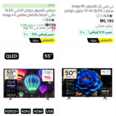
عرض
تي سي إل تلفزيون 85 بوصة
جيباس تلفزيون جوجل الذكي QLED
سمارت TV 4K QLED ملون كوانتم
عالي الدقة بالكامل مقاس 43 بوصة
كريستال HDR 10+ للألعاب جوجل TV،
4.5
277
- GLED4325GTQLD، صوت دولبي،
5.0
معدل تحديث أصلي 144 هرتز،
1
5,195

كروم كاست مدمج، واي فاي
759
ONKYO 2.1 هاي فاي، دولبي
1,229
أقل سعر في 30 يوم
خصم 38%

تركيب مجاني
وبلوتوث، منفذ HDMI ومنفذ USB
أتموس، MEMC، ماستر الألعاب،
توصيل مجاني
أقل سعر في 30 يوم
(طراز 2025)
خصم 10% إضافي!
+ 3
خصم إضافي %15
+ 1