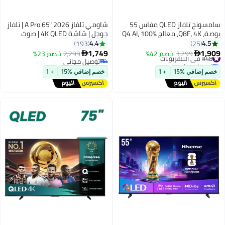
سامسونج تلفاز QLED مقاس 55
شاومي تلفاز A Pro 65" 2026 | تلفاز
بوصة، Q8F، 4K، معالج Q4 AI، 100%
جوجل | شاشة 4K QLED | صوت
حجم اللون مع النقاط الكمومية،
دولبي، DTS-X، وDTS Virtual:X |
4.4
4.5
193
25
AirSlim، محتوى مجاني غير محدود،
تشطيب معدني فاخر | جهاز تحكم
1,749
1,909
#48 في التلفزيونات
3,299
خصم 42%
2,299
خصم 23%


تلفاز ذكي Vision AI،
عن بعد بلوتوث 360°
توصيل مجاني
توصيل مجاني
#48 في التلفزيونات
QA55Q8FAAUXZN (2025 - نسخة
توصيل مجاني
خصم إضافي %15
+ 1
خصم إضافي %15
+ 1
الإمارات)