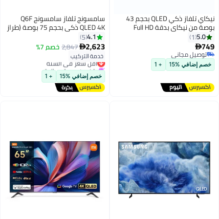
نيكاي تلفاز ذكي QLED بحجم 43
سامسونج تلفاز سامسونج Q6F
بوصة من نيكاي بدقة Full HD
QLED 4K ذكي بحجم 75 بوصة (طراز
1080p | أندرويد 14 | واي فاي مدمج
2025 - النسخة الدولية) | 100% حجم
4.1
5.0
5
1
| تصميم فائق النحافة بدون إطار | 1
اللون و Quantum HDR، HDR10+ |
2,623
749
2,847
خصم 7%


جيجابايت RAM 8 جيجابايت تخزين |
نظام Tizen OS مع أمان Knox | OTS
توصيل مجاني
خدمة التركيب
أقل سعر في السنة
توصيل مجاني
يوتيوب، فيسبوك، متصفح ويب |
Lite للألعاب | معالج Q4 Lite، Motion
يتضمن هدية مجانية
خصم إضافي %15
+ 1
HDMI و USB | صوت 20 واط -
Xcelerator، UHD Micro Dimming |
أقل سعر في السنة
خصم إضافي %15
+ 1
NTV43QSLED
تصميم MetalStream -