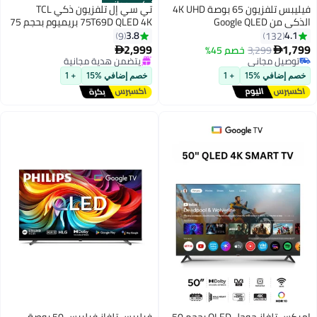
تركيب مجاني
فيليبس تلفزيون 65 بوصة 4K UHD
تي سي إل تلفزيون ذكي TCL
الذكي من Google QLED
75T69D QLED 4K بريميوم بحجم 75
بوصة (نسخة 2026 الإمارات) TCL
3.8
4.1
9
132
75" 75T69D Google TV، معالج AiPQ،
2,999
1,799
3,299
خصم 45%


لوحة HVA، Dolby Vision · Atmos،
توصيل مجاني
يتضمن هدية مجانية
توصيل مجاني
يتضمن هدية مجانية
نظام ONKYO 2.0 هاي-فاي، DTS
خصم إضافي %15
+ 1
خصم إضافي %15
+ 1
Virtual X، Game Master
إمبكس تلفاز جوجل QLED بحجم 50
فيليبس تلفاز فيليبس 50 بوصة