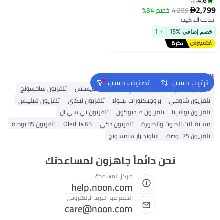
4.6
7
الدرجة A+، بلوتوث، صوت دولبي،
2,799
4,299
خصم 34%

Chromecast مدمج، أحدث طراز
خدمة التركيب
خصم إضافي %15
+ 1
البحث الشائع
ترتيب حسب
تصنيف حسب
تلفزيون ال جي
تلفزيون سوني
تلفزيون هايسنس
تلفزيون سامسونج
تلفزيون شاومي
بروجيكتورات نيبولا
تلفزيون نيكاي
تلفزيون فيليبس
تلفزيون توشيبا
تلفزيون فيديوكون
تلفزيون تي سي ال
مستقبلات الصوت والصورة
تلفزيون ذكي
Oled Tv 65
تلفزيون 85 بوصة
تلفزيون 75 بوصة
ساوند بار سامسونج
نحن دائماً جاهزون لمساعدتك
مركز المساعدة
help.noon.com
الدعم عبر البريد الإلكتروني
care@noon.com