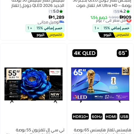
بوصة – 4K Ultra HD، تلفاز، صوت
الجديد 2026 QLED جوجل | تلفاز
دولبي، HDMI ARC، DVB T2/S2،
ذكي 4K UHD مع مساعد جوجل |
5.0
4.2
1
59
2GB RAM + 16GB ROM، جهاز تحكم
دولبي فيجن ودولبي أتموس
1,289
909
1,999
أقل سعر في 7 يوم
خصم 54%


صوتي، بلوتوث/WiFi، تركيب على
(50PQT8530/68)
توصيل مجاني
توصيل مجاني
أقل سعر في 7 يوم
الحائط، 2xUSB، 3xHDMI – ضمان
توصيل مجاني
خصم إضافي %15
+ 1
خصم إضافي %15
+ 1
لمدة سنتين -
هايسنس تلفاز هايسنس 65 بوصة
تي سي إل تلفزيون 55 بوصة