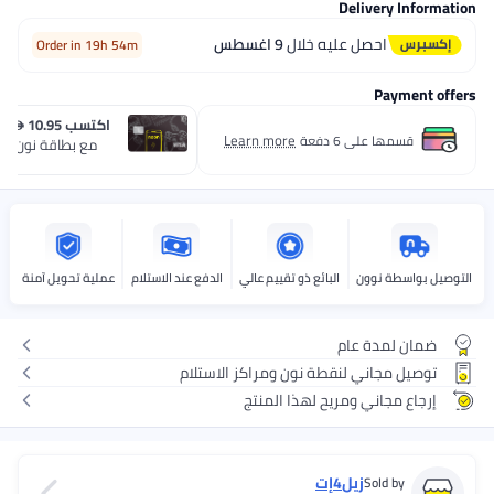
Delivery Informa
احصل عليه خلال
9 اغسطس
Order in 19h 54m
Payment of
اكتسب  10.95
رصيد مس
Learn more
قسمها على 6 دفعة
مع بطاقة نون one الائتمانية.
قدّم 
صيل بواسطة نوون
البائع ذو تقييم عالي
الدفع عند الاستلام
عملية تحويل آمنة
ضمان لمدة عام
توصيل مجاني لنقطة نون ومراكز الاستلام
إرجاع مجاني ومريح لهذا المنتج
زيل4إت
Sold by