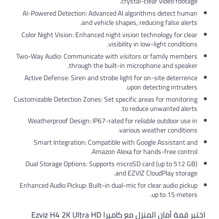
crystal-clear video footage.
AI-Powered Detection: Advanced AI algorithms detect human
and vehicle shapes, reducing false alerts.
Color Night Vision: Enhanced night vision technology for clear
visibility in low-light conditions.
Two-Way Audio: Communicate with visitors or family members
through the built-in microphone and speaker.
Active Defense: Siren and strobe light for on-site deterrence
upon detecting intruders.
Customizable Detection Zones: Set specific areas for monitoring
to reduce unwanted alerts.
Weatherproof Design: IP67-rated for reliable outdoor use in
various weather conditions.
Smart Integration: Compatible with Google Assistant and
Amazon Alexa for hands-free control.
Dual Storage Options: Supports microSD card (up to 512 GB)
and EZVIZ CloudPlay storage.
Enhanced Audio Pickup: Built-in dual-mic for clear audio pickup
up to 15 meters.
اختبر قمة أمان المنزل مع كاميرا Ezviz H4 2K Ultra HD