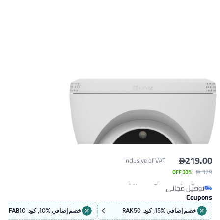

219
Inclusive of VAT

33% OFF
وصيل مجاني
 3 وحدات في المخزون
Coup
وصيل مجاني
خصم إضافي %15, كود: RAK50
خصم إضافي %10, كود: FAB10