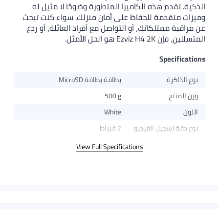
ذكية. تقدم هذه الكاميرا المتطورة وضوحًا لا مثيل له
يزات متقدمة للحفاظ على أمان منزلك. سواء كنت تبحث
 مراقبة ممتلكاتك، أو التواصل مع أفراد العائلة، أو ردع
سللين، فإن Ezviz H4 2K هو الحل الأمثل.
Specificatio
نوع الذاكرة
بطاقة بطاقة MicroSD
وزن المنتج
500 g
اللون
White
نوع دقة تسجيل الفيديو
2 قيراط
View Full Specifications