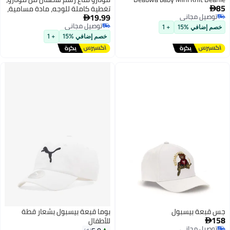
85
تغطية كاملة للوجه، مادة مسامية،

19.99
توصيل مجاني
حزام قابل للتعديل ME136-4

توصيل مجاني
توصيل مجاني
خصم إضافي %15
+ 1
توصيل مجاني
خصم إضافي %15
+ 1
جس قبعة بيسبول
بوما قبعة بيسبول بشعار قطة
158
للأطفال

توصيل مجاني