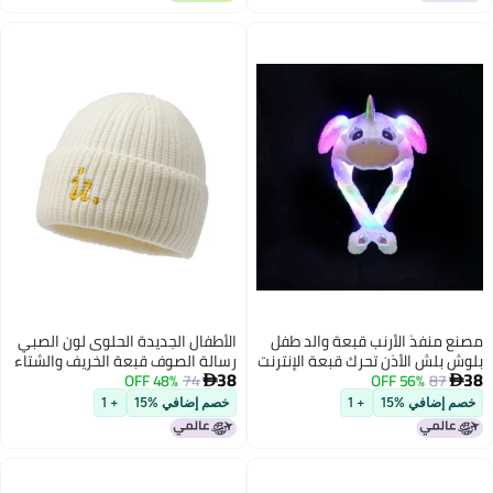
مصنع منفذ الأرنب قبعة والد طفل
الأطفال الجديدة الحلوى لون الصبي
بلوش بلش الأذن تحرك قبعة الإنترنت
رسالة الصوف قبعة الخريف والشتاء
38
38
87
56% OFF
المشاهير الكرتون أضواء تلمع قبعة
74
48% OFF
فتاة لطيفة الطفل الغربي الأسلوب


الدافئ السترة المنسوجة قبعة
خصم إضافي %15
+ 1
خصم إضافي %15
+ 1