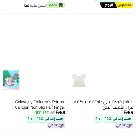
احصل عليه
غدًا
بلولانز قبعة بيني دافئة محبوكة من
Golovejoy Children's Printed
فراء الثعلب أبيض
Cartoon Non Slip Half Finger
68
65
15% OFF
80
Gloves


خصم إضافي %15
+ 1
خصم إضافي %15
+ 1
9