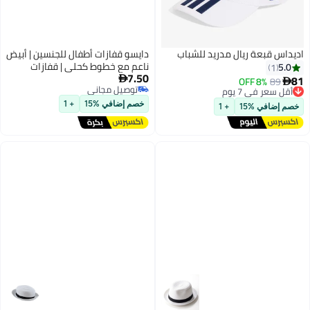
اديداس قبعة ريال مدريد للشباب
دايسو قفازات أطفال للجنسين | أبيض
ناعم مع خطوط كحلي | قفازات
5.0
1
7.50
شتوية دافئة للأطفال
81

89
8% OFF
أقل سعر في 7 يوم

توصيل مجاني
توصيل مجاني
توصيل مجاني
أقل سعر في 7 يوم
خصم إضافي %15
+ 1
خصم إضافي %15
+ 1