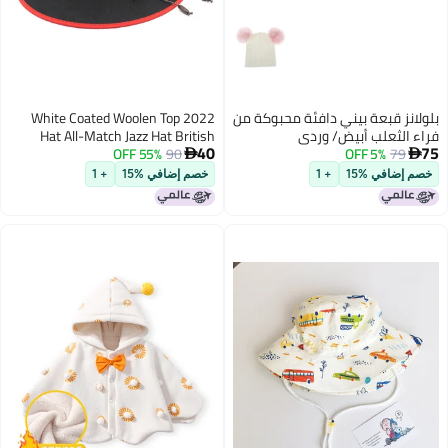
بلولانز قبعة بيني دافئة محبوكة من
2022 White Coated Woolen Top
فراء الثعلب أبيض/ وردي
Hat All-Match Jazz Hat British
40
75
Wide Brimmed Panama Cowboy
55% OFF
90
5% OFF
79


Hat for Children Autumn and
خصم إضافي %15
+ 1
خصم إضافي %15
+ 1
9
Winter