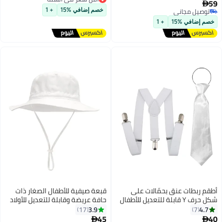
59

6
أقل سعر في السنة
توصيل مجاني
خصم إضافي %15
+ 1
توصيل مجاني
خصم إضافي %15
+ 1
أطقم ربطات عنق بحمّالات على
قبعة صيفية للأطفال الصغار ذات
شكل حرف Y قابلة للتعديل للأطفال
حافة عريضة وقابلة للتعديل للأولاد
من عمر 6 أشهر إلى 13 سنة للأولاد
والبنات وقبعات شاطئية للحماية من
3.9
4.7
17
7
والبنات
أشعة الشمس وقبعات شاطئية
45
40
#20 في قبعات الأولاد

