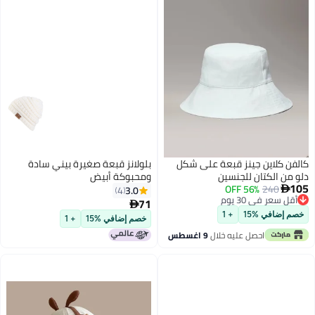
كالفن كلاين جينز قبعة على شكل
بلولانز قبعة صغيرة بيني سادة
دلو من الكتان للجنسين
ومحبوكة أبيض
105
56% OFF
240
3.0
4

أقل سعر في 30 يوم
71

6
أقل سعر في 30 يوم
خصم إضافي %15
+ 1
خصم إضافي %15
+ 1
احصل عليه خلال
9 اغسطس