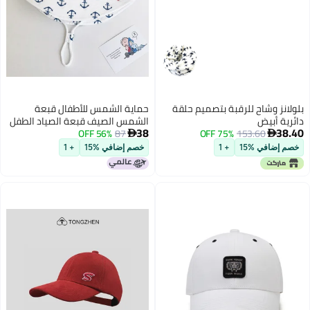
بلولانز وشاح للرقبة بتصميم حلقة
حماية الشمس للأطفال قبعة
دائرية أبيض
الشمس الصيف قبعة الصياد الطفل
38
38.40
153.60
75% OFF
87
56% OFF
قبعة الربيع والخريف قبعة الحوض


الرقيقة الأولاد والبنات الصيف
خصم إضافي %15
+ 1
خصم إضافي %15
+ 1
6