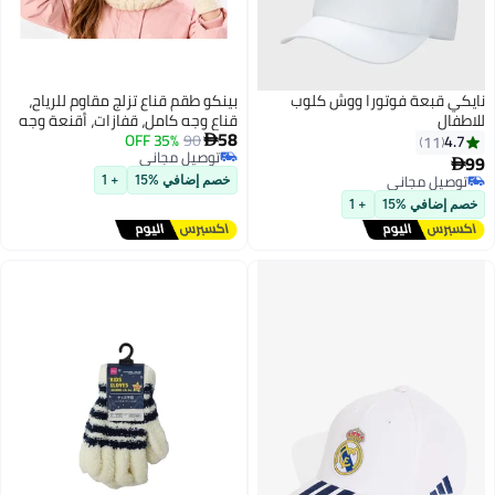
نايكي قبعة فوتورا ووش كلوب
بينكو طقم قناع تزلج مقاوم للرياح،
للاطفال
قناع وجه كامل، قفازات، أقنعة وجه
58
90
35% OFF
من الصوف الحراري، وشاح للرقبة،
4.7

11
توصيل مجاني
مدفئ للرقبة، وشاح حراري للوجه
99

توصيل مجاني
للتزلج، مناسب للأولاد والبنات، مقاس
توصيل مجاني
خصم إضافي %15
+ 1
توصيل مجاني
واحد، للتزلج وركوب الدراجات في
خصم إضافي %15
+ 1
الطقس البارد