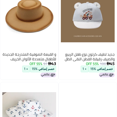
جديد لطيف كرتون نوع طفل الربيع
و القبعة الصوفية المتدرجة الجديدة
والصيف رقيقة القطن النقي الظل
للأطفال متعددة الألوان الخريف
43
45
100
55% OFF
الشمسي وحماية الشمس قبعة
97
55% OFF
والشتاء الرجعية ضوء المجلس


البيسبول للأطفال قبعة الخروج
قبعة حافة كبيرة شعرت قبعة
خصم إضافي %15
+ 1
خصم إضافي %15
+ 1