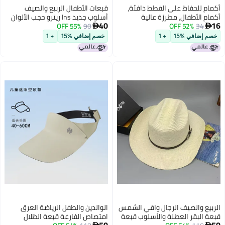
أكمام للحفاظ على القطط دافئة،
قبعات الأطفال الربيع والصيف
أكمام الأطفال، مطرزة عالية
أسلوب جديد Ins ريترو حجب الألوان
40
16
34
52% OFF
المظهر الدب تعاناقات، الخريف
90
55% OFF
سريع الجاف قبعة البيسبول متعددة


والشتاء مكافحة الفول الأكمام،
الاستخدامات في الهواء الطلق
خصم إضافي %15
+ 1
خصم إضافي %15
+ 1
أكمام لطيف
ظلال الشمس طفل قبعة البيسبول
الربيع والصيف الرجال واقي الشمس
الوالدين والطفل الرياضة العرق
قبعة البقر العطلة والأسلوب قبعة
امتصاص الفارغة قبعة الظلال
50
50

