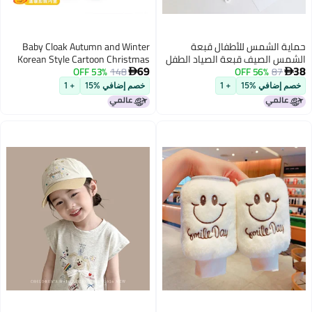
حماية الشمس للأطفال قبعة
Baby Cloak Autumn and Winter
الشمس الصيف قبعة الصياد الطفل
Korean Style Cartoon Christmas
69
38
87
56% OFF
قبعة الربيع والخريف قبعة الحوض
148
53% OFF
Reindeer Fleece-Lined Warm


الرقيقة الأولاد والبنات الصيف
Thickened Coat Children''s Cape
خصم إضافي %15
+ 1
خصم إضافي %15
+ 1
Cloak Style