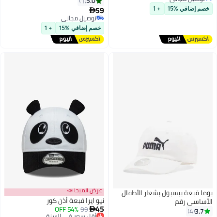
5.0
1
توصيل مجاني
59
خصم إضافي %15
+ 1

2
توصيل مجاني
توصيل مجاني
خصم إضافي %15
+ 1
عرض الميجا 📣
بوما قبعة بيسبول بشعار الأطفال
نيو ايرا قبعة أذن كور
الأساسي رقم
45
99
54% OFF
أقل سعر في السنة

3.7
4
توصيل مجاني