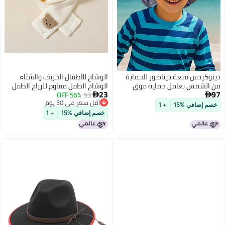
دينوكيدس قبعة ديناصور للحماية
الوشاح للأطفال الخريف والشتاء
من الشمس بعامل حماية فوق
الوشاح الطفل مقاوم للرياح الطفل
23
97
البنفسجي
53
56% OFF
سميك الرقبة الدافئة حماية الرقبة


أقل سعر في 30 يوم
الأكمام للبنات والفتيان اليابانية
خصم إضافي %15
+ 1
أقل سعر في 30 يوم
الكورية Ins
خصم إضافي %15
+ 1