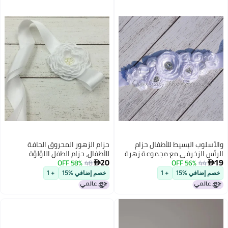
والأسلوب البسيط للأطفال حزام
حزام الزهور المحروق الحافة
الرأس الزخرفي مع مجموعة زهرة
للأطفال، حزام الطفل اللؤلؤة
20
19
44
56% OFF
الحافة المحروقة لتصوير صور
48
58% OFF
المحروق الحافة الزهورية، صورة


الأمومة فستان حزام الخصر الواسع
الأمومة اطلاق النار حزام الخصر
خصم إضافي %15
+ 1
خصم إضافي %15
+ 1
الزخرفي الواسع، النسخة الواسعة