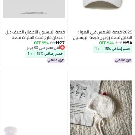
2025 قبعة الشمس في الهواء
قبعة البيسبول للأطفال الصيف ذيل
الطلق قبعة زوجين قبعة البيسبول
الحصان فارغ قمة الفتيات قبعة
27
54
118
54% OFF
العصرية قبعة الرجال الموضة
60
55% OFF
الربيع والخريف قبعة الشمس للأولاد


أقل سعر في 30 يوم
الكورية التطريز قبعة عادية للأطفال
والطفل قبعة الشمس للأولاد
خصم إضافي %15
+ 1
أقل سعر في 30 يوم
خصم إضافي %15
+ 1