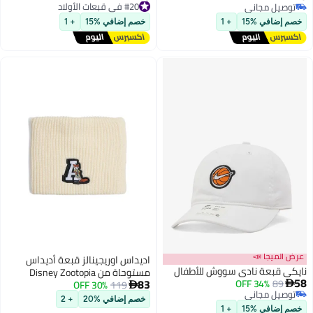
2
2
للأطفال (أبيض)
توصيل مجاني
توصيل مجاني
توصيل مجاني
#20 في قبعات الأولاد
خصم إضافي %15
+ 1
خصم إضافي %15
+ 1
عرض الميجا 📣
اديداس اوريجينالز قبعة أديداس
نايكي قبعة نادي سووش للأطفال
مستوحاة من Disney Zootopia
58
83
34% OFF
89

للأطفال
119
30% OFF

توصيل مجاني
خصم إضافي %20
+ 2
2
توصيل مجاني
خصم إضافي %15
+ 1