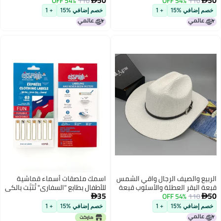
110
54% OFF
القش الساخنة بيع قابلة للطي قبعة
110
54% OFF
الشمسية قبعة واقي الشمس
القش للأطفال
للبالغين والأطفال الصيف في الهواء
خصم إضافي %15
+ 1
خصم إضافي %15
+ 1
الطلق قابلة للطي التخزين قبعة
الشمس
الربيع والصيف الرجال واقي الشمس
اسمك ملصقات أسماء قماشية
قبعة البقر العطلة والأسلوب قبعة
للأطفال بطابع "السفاري" تُثبَّت بالكي
35
50
110
54% OFF
القش الساخنة بيع قابلة للطي قبعة
- 63 قطعة قابلة للكتابة عليها،


القش للأطفال
مخصصة لزي المدرسة ودور
خصم إضافي %15
+ 1
خصم إضافي %15
+ 1
الحضانة.