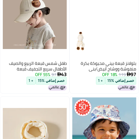
بلولانز قبعة بيني محبوكة بكرة
طفل شمس قبعة الربيع والصيف
منفوشة ووشاح أبيض/بني
الأطفال سريع التجفيف قبعة
43
97
119
18% OFF
97
55% OFF
البيسبول السفر حماية من الشمس


البنات قمة قبعة الأولاد شمس
خصم إضافي %15
+ 1
خصم إضافي %15
+ 1
5
قبعة