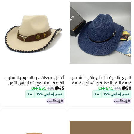
الربيع والصيف الرجال واقي الشمس
أفضل مبيعات عبر الحدود والأسلوب
قبعة البقر العطلة والأسلوب قبعة
القبعة العليا مع شعار رأس الثور ،
45
50
110
54% OFF
القش الساخنة بيع قابلة للطي قبعة
100
55% OFF
قبعة البقر الغربية مع الحافة


القش للأطفال
المتداولة والتقليص القديم
خصم إضافي %15
+ 1
خصم إضافي %15
+ 1