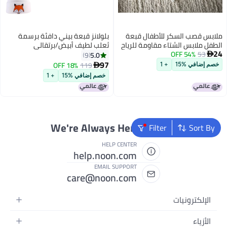
ملابس قصب السكر للأطفال قبعة
بلولانز قبعة بيني دافئة برسمة
الطفل ملابس الشتاء مقاومة للرياح
ثعلب لطيف أبيض/برتقالي
24
53
54% OFF
والدافئة قبعة حماية الأذن للأطفال
5.0
9

قبعة منسوجة لطيفة قبعة الصوف
97
18% OFF
119

خصم إضافي %15
+ 1
4
للأولاد والبنات
خصم إضافي %15
+ 1
We're Always Here To Help
Filter
Sort By
HELP CENTER
help.noon.com
EMAIL SUPPORT
care@noon.com
الإلكترونيات
الهواتف المتحركة
الأزياء