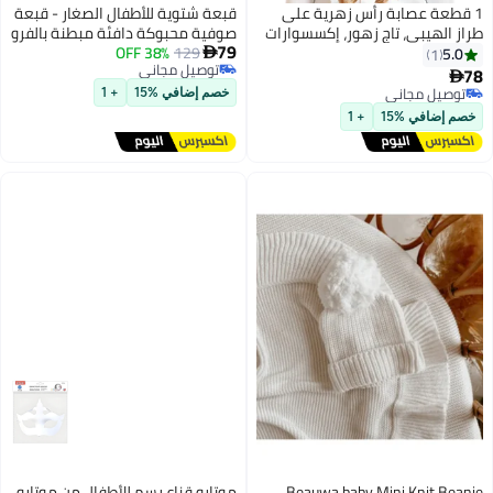
1 قطعة عصابة رأس زهرية على
قبعة شتوية للأطفال الصغار - قبعة
طراز الهيبي، تاج زهور، إكسسوارات
صوفية محبوكة دافئة مبطنة بالفرو
79
شعر دوار الشمس الصيفية لأسلوب
129
38% OFF
مع غطاء للأذن - أبيض
5.0

1
توصيل مجاني
أزياء البوهيمي في السبعينيات
78

توصيل مجاني
(أبيض)
توصيل مجاني
خصم إضافي %15
+ 1
توصيل مجاني
خصم إضافي %15
+ 1
Beauwa baby Mini Knit Beanie
موتارو قناع رسم للأطفال من موتارو،