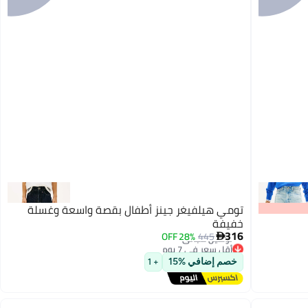
تومي هيلفيغر جينز أطفال بقصة واسعة وغسلة
خفيفة
316
28% OFF
445

أقل سعر في 7 يوم
توصيل مجاني
خصم إضافي %15
+ 1
أقل سعر في 7 يوم