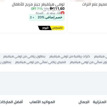
ميم علم التراث
تومي هيلفيغر جينز مريح للأطفال
111.60
71% OFF
394

أقل سعر في السنة
توصيل مجاني
خصم إضافي %20
+ 2
أقل سعر في السنة
 هيلفيغر
كنزات رياضية من تومي هيلفيغر
بنطلون رياضي من تومي هيلفيغر
ون نسائي من تومي هيلفيغر
قميص رياضي نسائي من تومي هيلفيغر
بنطلون ر
المنزلية
الجمال
المواليد الألعاب
أفضل الماركات