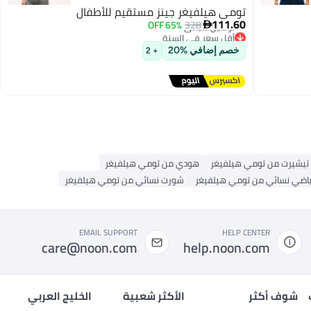
تومي هيلفيغر جينز مستقيم للأطفال
111.60
65% OFF
328

أقل سعر في السنة
توصيل مجاني
خصم إضافي %20
+ 2
أقل سعر في السنة
تيشيرت من تومي هيلفيغر
هودي من تومي هيلفيغر
ياضي نسائي من تومي هيلفيغر
شورت نسائي من تومي هيلفيغر
EMAIL SUPPORT
HELP CENTER
care@noon.com
help.noon.com
شوف أكثر
الأكثر شعبية
الخليج العربي