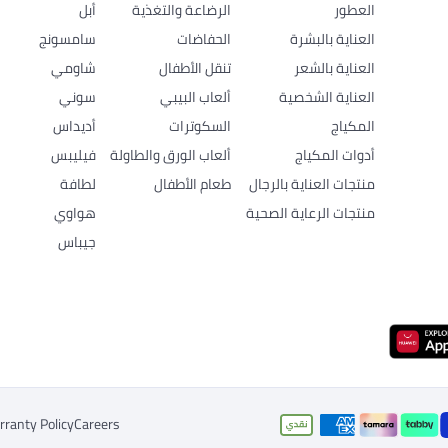
العطور
الرضاعة والتغذية
أبل
العناية بالبشرة
الحفاضات
سامسونج
العناية بالشعر
تنقل الأطفال
شاومي
العناية الشخصية
ألعاب البيبي
سوني
المكياج
السكوترات
أديداس
أدوات المكياج
ألعاب الورق والطاولة
فيليبس
منتجات العناية بالرجال
طعام الأطفال
لطافة
منتجات الرعاية الصحية
هواوي
جيباس
ranty Policy
Careers