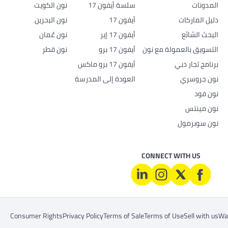
المدونات
سلسة أيفون 17
نون الكويت
دليل الماركات
أيفون 17
نون البحرين
البحث الشائع
أيفون 17 إير
نون عُمان
التسويق بالعمولة مع نون
أيفون 17 برو
نون قطر
برنامج تجار دبي
أيفون 17 برو ماكس
نون جروسري
العودة إلى المدرسة
نون فود
نون مينتس
نون سوبرمول
CONNECT WITH US
Consumer Rights
Privacy Policy
Terms of Sale
Terms of Use
Sell with us
War