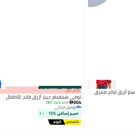
100% Left
·
00
m
:
00
s
عرض برق
اسع أزرق فاتح ممزق
تومي هيلفيغر جينز أزرق فاتح للأطفال
304
24% OFF
400

توصيل مجاني
توصيل مجاني
خصم إضافي %15
+ 1