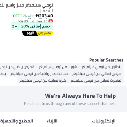
تومي هيلفيغر جينز واسع بتص
للأطفال
203.40
57% OFF
481

أقل سعر في 30 يوم
توصيل مجاني
خصم إضافي %20
+ 2
أقل سعر في 30 يوم
Popular Searches
بنطلون من تومي هيلفيغر
شورت من تومي هيلفيغر
قميص رياضي من تومي
هودي نسائي من تومي هيلفيغر
حمالات صدر رياضية من تومي هيلفيغر
بنطل
تيشيرت نسائي من تومي هيلفيغر
كنزة نسائية من تومي هيلفيغر
We're Always Here To Help
Reach out to us through any of these support channels
الإلكترونيات
الأزياء
المطبخ والأجهزة 