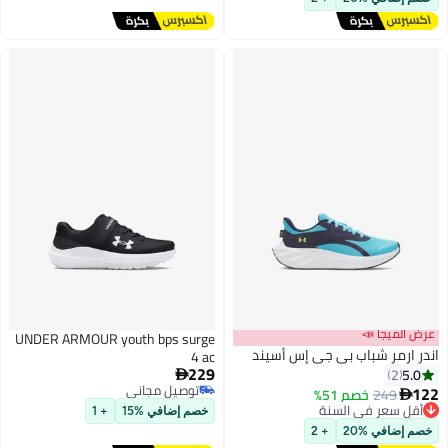
عرض الميجا 📣
UNDER ARMOUR youth bps surge
اندر ارمر شباب بي جي إس أسيند
4 ac
229
5.0
2

توصيل مجاني
122
249
خصم 51%

3
أقل سعر في السنة
توصيل مجاني
خصم إضافي %15
+ 1
توصيل مجاني
خصم إضافي %20
+ 2
أقل سعر في السنة