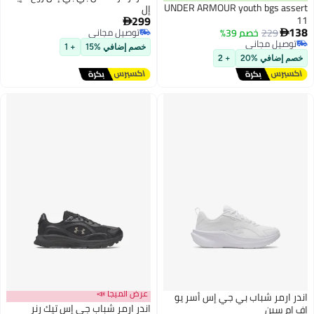
UNDER ARMOUR youth bgs assert
إل
299
11

138
229
خصم 39%
توصيل مجاني

توصيل مجاني
توصيل مجاني
خصم إضافي %15
+ 1
توصيل مجاني
خصم إضافي %20
+ 2
عرض الميجا 📣
اندر ارمر شباب بي جي إس أسر يو
اندر ارمر شباب جي إس تيك رنر
إف إم سين