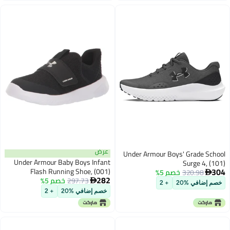
عرض
Under Armour Boys' Grade School
Under Armour Baby Boys Infant
Surge 4, (101)
304
Flash Running Shoe, (001)
320.98
خصم 5%
Castlerock/Anthracite/Anthracite,

282
297.73
خصم 5%
Black/Black/White, 5 Toddler US

5, US
خصم إضافي %20
+ 2
خصم إضافي %20
+ 2