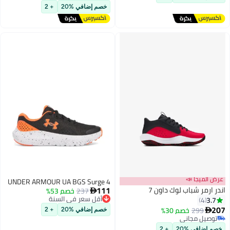
توصيل مجاني
خصم إضافي %20
+ 2
أقل سعر في 30 يوم
عرض الميجا 📣
UNDER ARMOUR UA BGS Surge 4
111
اندر ارمر شباب لوك داون 7
237
خصم 53%

أقل سعر في السنة
3.7
4
توصيل مجاني
207
299
خصم 30%

خصم إضافي %20
+ 2
أقل سعر في السنة
توصيل مجاني
توصيل مجاني
خصم إضافي %20
+ 2