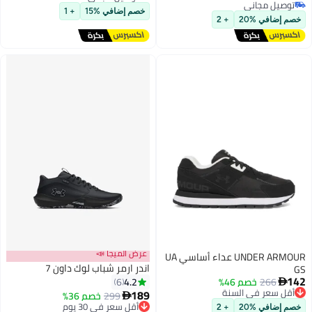
توصيل مجاني
توصيل مجاني
خصم إضافي %15
+ 1
توصيل مجاني
خصم إضافي %20
+ 2
عرض الميجا 📣
UNDER ARMOUR عداء أساسي UA
اندر ارمر شباب لوك داون 7
GS
142
4.2
266
خصم 46%
6

أقل سعر في السنة
189
299
خصم 36%

توصيل مجاني
أقل سعر في 30 يوم
خصم إضافي %20
+ 2
أقل سعر في السنة