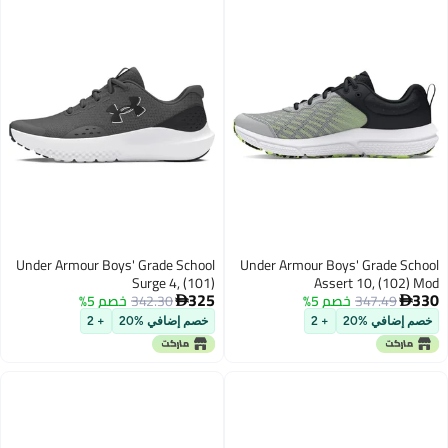
Under Armour Boys' Grade School
Under Armour Boys' Grade School
Surge 4, (101)
Assert 10, (102) Mod
325
330
347.49
خصم 5%
Gray/Black/High Vis Yellow, 3.5,
342.30
خصم 5%
Castlerock/Anthracite/Anthracite,


7, US
US
خصم إضافي %20
+ 2
خصم إضافي %20
+ 2