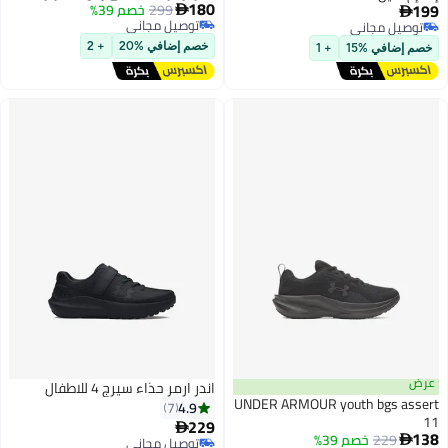
180
199
299
خصم 39%


توصيل مجاني
توصيل مجاني
2
توصيل مجاني
توصيل مجاني
خصم إضافي %20
+ 2
خصم إضافي %15
+ 1
عرض
اندر ارمر حذاء سيرج 4 للاطفال
UNDER ARMOUR youth bgs assert
4.9
7
11
229

138
229
خصم 39%

توصيل مجاني