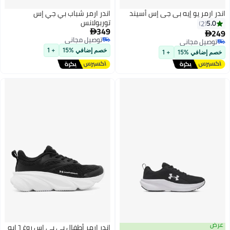
اندر ارمر يو إيه بي جي إس أسيند
اندر ارمر شباب بي جي إس
توربولانس
5.0
2
349
249


توصيل مجاني
توصيل مجاني
توصيل مجاني
توصيل مجاني
خصم إضافي %15
+ 1
خصم إضافي %15
+ 1
عرض
اندر ارمر أطفال بي بي إس روغ ٦ إيه