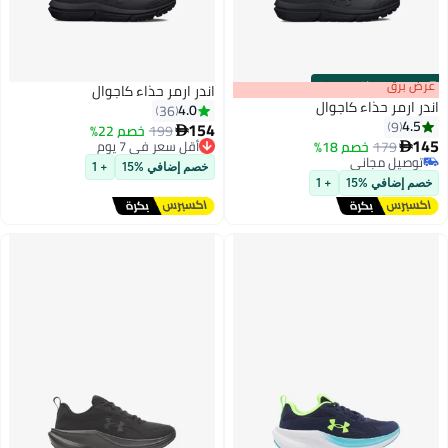
s
00
:
m
عرض برق
00
·
باقي 100%
اندر ارمر حذاء كاجوال
اندر ارمر حذاء كاجوال
4.0
36
4.5
9
154
199
خصم 22%

أقل سعر في 7 يوم
145
179
خصم 18%

توصيل مجاني
توصيل مجاني
خصم إضافي %15
+ 1
أقل سعر في 7 يوم
توصيل مجاني
خصم إضافي %15
+ 1