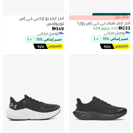
s
00
:
m
عرض برق
00
·
باقي 100%
اندر ارمر يو إيه بي جي إس
اندر ارمر شباب بي جي إس روغ ٦
توربولانس
233
349
329
خصم 29%


توصيل مجاني
توصيل مجاني
توصيل مجاني
2
توصيل مجاني
خصم إضافي %15
+ 1
خصم إضافي %15
+ 1