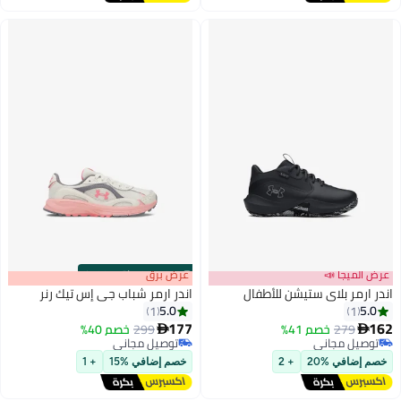
عرض الميجا 📣
s
00
:
m
عرض برق
00
·
باقي 100%
اندر ارمر بلاي ستيشن للأطفال
اندر ارمر شباب جي إس تيك رنر
5.0
5.0
1
1
177
162
279
خصم 41%
299
خصم 40%


2
توصيل مجاني
توصيل مجاني
توصيل مجاني
توصيل مجاني
خصم إضافي %20
+ 2
خصم إضافي %15
+ 1