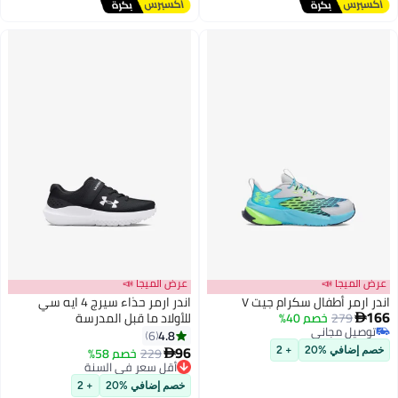
عرض الميجا 📣
عرض الميجا 📣
اندر ارمر أطفال سكرام جيت ٧
اندر ارمر حذاء سيرج 4 ايه سي
166
279
خصم 40%
للأولاد ما قبل المدرسة

توصيل مجاني
4.8
6
2
توصيل مجاني
96
229
خصم 58%
خصم إضافي %20
+ 2

أقل سعر في السنة
توصيل مجاني
خصم إضافي %20
+ 2
أقل سعر في السنة