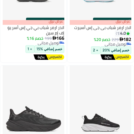
s
00
:
m
عرض برق
00
·
باقي 100%
s
00
:
m
عرض برق
00
·
باقي 100%
اندر ارمر شباب بي جي إس أسيرت
اندر ارمر شباب بي جي إس أسر يو
إف إم سين
4.0
1
166
199
خصم 16%
182

229
خصم 20%

2
توصيل مجاني
توصيل مجاني
توصيل مجاني
توصيل مجاني
خصم إضافي %15
+ 1
خصم إضافي %20
+ 2