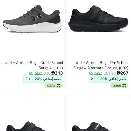
Under Armour Boys' Grade School
Under Armour Boys' Pre School
Surge 4, (101)
Surge 4 Alternate Closure, (002)
313
267
281.90
خصم 5%
Black/Black/Black, 13.5, US
330
خصم 5%
Castlerock/Anthracite/Anthracite,


4, US
خصم إضافي %20
+ 2
خصم إضافي %20
+ 2