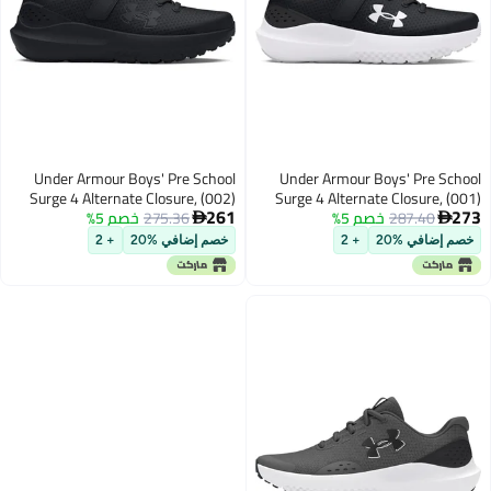
Under Armour Boys' Pre School
Under Armour Boys' Pre School
Surge 4 Alternate Closure, (002)
Surge 4 Alternate Closure, (001)
261
273
287.40
خصم 5%
Black/Anthracite/White, 1, US
275.36
خصم 5%
Black/Black/Black, 11, US


خصم إضافي %20
+ 2
خصم إضافي %20
+ 2