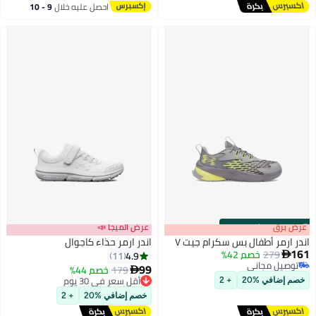
احصل عليه خلال
9 - 10
اغسطس
s
00
:
m
عرض برق
00
·
باقي 100%
عرض الميجا 📣
اندر ارمر أطفال بس سكرام جيت ٧
اندر ارمر حذاء كاجوال
161
279
خصم 42%
4.9
11

توصيل مجاني
99
179
خصم 44%

توصيل مجاني
2
أقل سعر في 30 يوم
خصم إضافي %20
+ 2
توصيل مجاني
خصم إضافي %20
+ 2
أقل سعر في 30 يوم