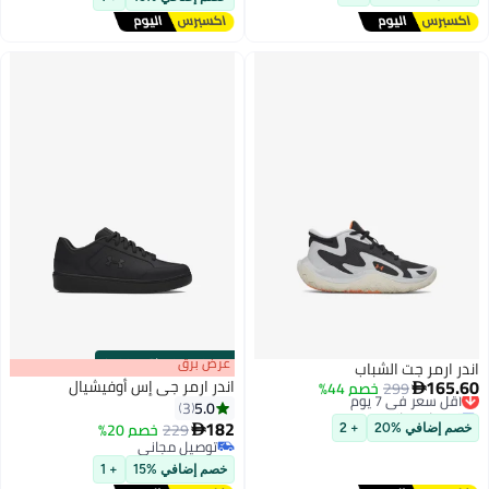
s
00
:
m
عرض برق
00
·
باقي 100%
اندر ارمر جت الشباب
165.60
اندر ارمر جي إس أوفيشيال
299
أقل سعر في 7 يوم
خصم 44%

توصيل مجاني
5.0
3
أقل سعر في 7 يوم
182
229
خصم 20%

خصم إضافي %20
+ 2
توصيل مجاني
توصيل مجاني
خصم إضافي %15
+ 1