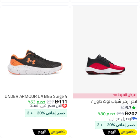
عرض الميجا 📣
UNDER ARMOUR UA BGS Surge 4
111
اندر ارمر شباب لوك داون 7
237
خصم 53%
أقل سعر في السنة

توصيل مجاني
3.7
4
أقل سعر في السنة
207
299
خصم 30%

خصم إضافي %20
+ 2
توصيل مجاني
توصيل مجاني
خصم إضافي %20
+ 2