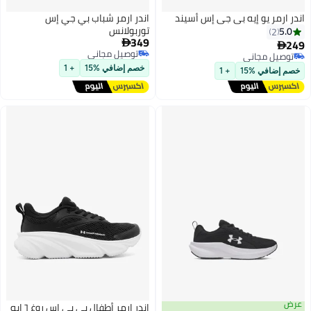
اندر ارمر يو إيه بي جي إس أسيند
اندر ارمر شباب بي جي إس
توربولانس
5.0
2
349
249


توصيل مجاني
توصيل مجاني
توصيل مجاني
توصيل مجاني
خصم إضافي %15
+ 1
خصم إضافي %15
+ 1
عرض
اندر ارمر أطفال بي بي إس روغ ٦ إيه