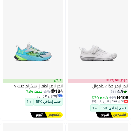
عرض الميجا 📣
عرض
اندر ارمر حذاء كاجوال
اندر ارمر أطفال سكرام جيت ٧
184
279
خصم 34%
4.9

11
توصيل مجاني
108
179
أقل سعر في 30 يوم
خصم 39%

2
توصيل مجاني
توصيل مجاني
خصم إضافي %15
+ 1
أقل سعر في 30 يوم
خصم إضافي %15
+ 1