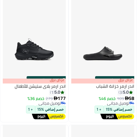
s
00
:
m
عرض برق
00
·
باقي 100%
s
00
:
m
عرض برق
00
·
باقي 100%
اندر ارمر خزانة الشباب
اندر ارمر بلاي ستيشن للأطفال
5.0
5.0
1
3
177
58
109
خصم 46%
279
خصم 36%


توصيل مجاني
توصيل مجاني
توصيل مجاني
توصيل مجاني
خصم إضافي %15
+ 1
خصم إضافي %15
+ 1