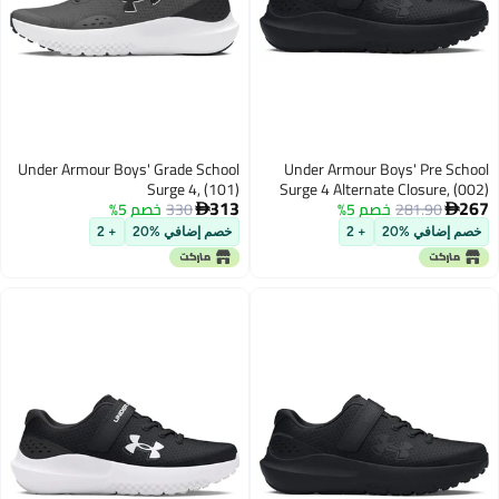
Under Armour Boys' Grade School
Under Armour Boys' Pre School
Surge 4, (101)
Surge 4 Alternate Closure, (002)
313
267
281.90
خصم 5%
Black/Black/Black, 13.5, US
330
خصم 5%
Castlerock/Anthracite/Anthracite,


4, US
خصم إضافي %20
+ 2
خصم إضافي %20
+ 2