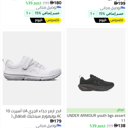
180
199
299
خصم 39%


توصيل مجاني
توصيل مجاني
2
توصيل مجاني
توصيل مجاني
خصم إضافي %15
+ 1
خصم إضافي %15
+ 1
عرض
اندر ارمر حذاء الجري UA أسيرت 10
UNDER ARMOUR youth bgs assert
AC يونيفورم سينذيتك للاطفال (
179
11
للاطفال الكبار)

138
229
خصم 39%
توصيل مجاني
