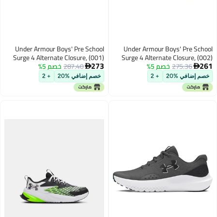
Under Armour Boys' Pre School
Under Armour Boys' Pre School
Surge 4 Alternate Closure, (001)
Surge 4 Alternate Closure, (002)
273
261
275.36
خصم 5%
Black/Black/Black, 11, US
287.40
خصم 5%
Black/Anthracite/White, 1, US


خصم إضافي %20
+ 2
خصم إضافي %20
+ 2