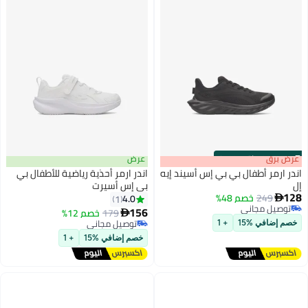
s
00
:
m
عرض برق
00
·
باقي 100%
عرض
اندر ارمر أطفال بي بي إس أسيند إيه
اندر ارمر أحذية رياضية للأطفال بي
إل
بي إس أسيرت
128
249
خصم 48%
4.0
1

2
2
توصيل مجاني
156
179
خصم 12%

توصيل مجاني
توصيل مجاني
خصم إضافي %15
+ 1
توصيل مجاني
خصم إضافي %15
+ 1