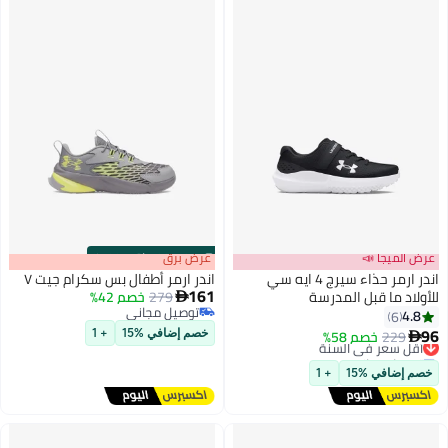
عرض الميجا 📣
s
00
:
m
عرض برق
00
·
باقي 100%
اندر ارمر حذاء سيرج 4 ايه سي
اندر ارمر أطفال بس سكرام جيت ٧
161
للأولاد ما قبل المدرسة
279
خصم 42%

توصيل مجاني
4.8
6
توصيل مجاني
2
96
229
خصم 58%
أقل سعر في السنة

خصم إضافي %15
+ 1
توصيل مجاني
أقل سعر في السنة
خصم إضافي %15
+ 1