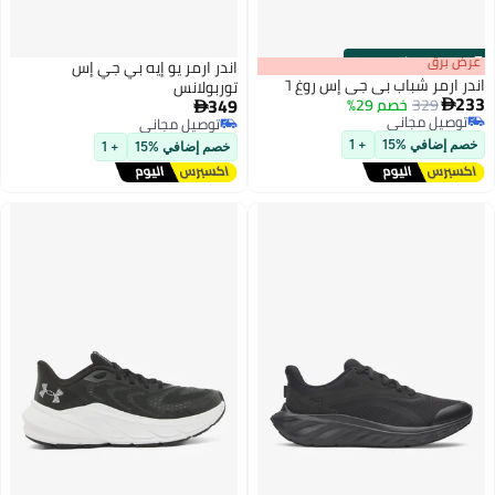
s
00
:
m
عرض برق
00
·
باقي 100%
اندر ارمر يو إيه بي جي إس
اندر ارمر شباب بي جي إس روغ ٦
توربولانس
233
349
329
خصم 29%


توصيل مجاني
توصيل مجاني
توصيل مجاني
2
توصيل مجاني
خصم إضافي %15
+ 1
خصم إضافي %15
+ 1