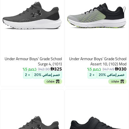
Under Armour Boys' Grade School
Under Armour Boys' Grade School
Surge 4, (101)
Assert 10, (102) Mod
325
330
347.49
خصم 5%
Gray/Black/High Vis Yellow, 3.5,
342.30
خصم 5%
Castlerock/Anthracite/Anthracite,


7, US
US
خصم إضافي %20
+ 2
خصم إضافي %20
+ 2