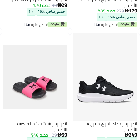
29
للأطفال
99
خصم 70%

179
279
خصم 35%

خصم إضافي %15
+ 1
خصم إضافي %15
+ 1
2
احصل عليه
غدًا
احصل عليه
غدًا
اندر ارمر حذاء الجري سيرج 4
اندر ارمر شبشب أنسا فيكسد
للأطفال
للاطفال
69
249
129
خصم 46%

