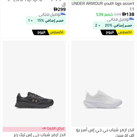
UNDER ARMOUR youth bgs assert
إل
299
11

138
229
خصم 39%
توصيل مجاني

توصيل مجاني
توصيل مجاني
خصم إضافي %15
+ 1
توصيل مجاني
خصم إضافي %20
+ 2
عرض الميجا 📣
اندر ارمر شباب بي جي إس أسر يو
اندر ارمر شباب جي إس تيك رنر
إف إم سين