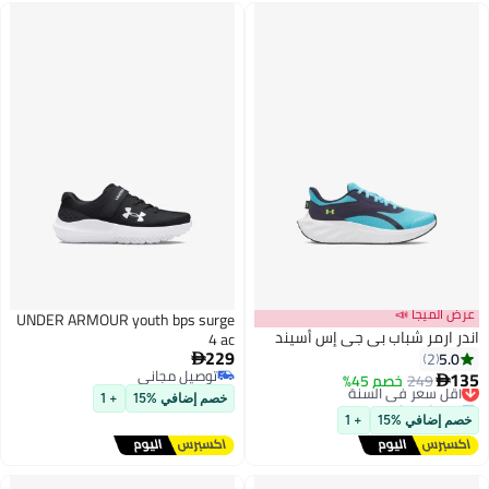
عرض الميجا 📣
UNDER ARMOUR youth bps surge
اندر ارمر شباب بي جي إس أسيند
4 ac
229
5.0
2

توصيل مجاني
135
249
خصم 45%
أقل سعر في السنة

3
توصيل مجاني
توصيل مجاني
خصم إضافي %15
+ 1
أقل سعر في السنة
خصم إضافي %15
+ 1