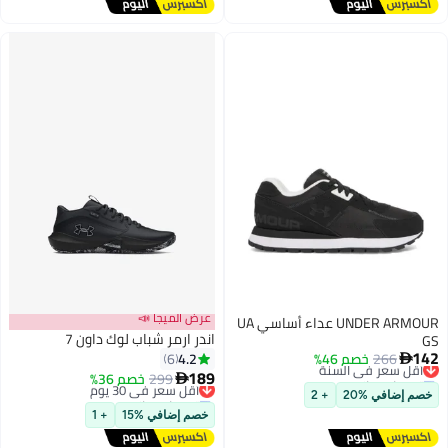
عرض الميجا 📣
UNDER ARMOUR عداء أساسي UA
اندر ارمر شباب لوك داون 7
GS
142
4.2
266
خصم 46%
أقل سعر في السنة
6

توصيل مجاني
189
299
أقل سعر في 30 يوم
خصم 36%

أقل سعر في السنة
توصيل مجاني
خصم إضافي %20
+ 2
أقل سعر في 30 يوم
خصم إضافي %15
+ 1