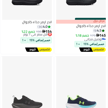
s
00
:
m
عرض برق
00
·
باقي 100%
اندر ارمر حذاء كاجوال
اندر ارمر حذاء كاجوال
4.0
36
4.5
9
154
199
أقل سعر في 7 يوم
خصم 22%

145
179
خصم 18%
توصيل مجاني

توصيل مجاني
أقل سعر في 7 يوم
خصم إضافي %15
+ 1
توصيل مجاني
خصم إضافي %15
+ 1