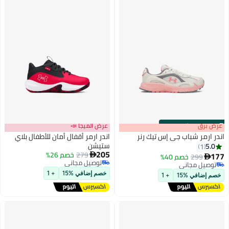
s
00
:
m
عرض برق
00
·
باقي 100%
عرض الميجا 📣
اندر ارمر شباب جي إس تيك رنر
اندر ارمر أقفال أمان للأطفال بلاي
ستيشن
5.0
1
205
279
خصم 26%
177

299
خصم 40%

2
توصيل مجاني
توصيل مجاني
توصيل مجاني
توصيل مجاني
خصم إضافي %15
+ 1
خصم إضافي %15
+ 1