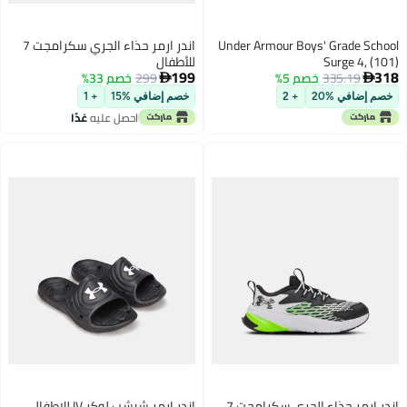
Under Armour Boys' Grade School
اندر ارمر حذاء الجري سكرامجت 7
Surge 4, (101)
للأطفال
199
318
335.19
خصم 5%
Castlerock/Anthracite/Anthracite,
299
خصم 33%


6, US
خصم إضافي %20
+ 2
خصم إضافي %15
+ 1
احصل عليه
غدًا
اندر ارمر حذاء الجري سكرامجت 7
اندر ارمر شبشب لوكر IV للاطفال