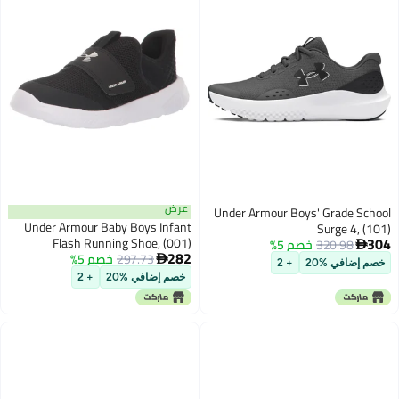
عرض
Under Armour Boys' Grade School
Under Armour Baby Boys Infant
Surge 4, (101)
304
Flash Running Shoe, (001)
320.98
خصم 5%
Castlerock/Anthracite/Anthracite,

282
297.73
خصم 5%
Black/Black/White, 5 Toddler US

5, US
خصم إضافي %20
+ 2
خصم إضافي %20
+ 2