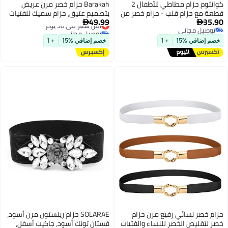
كوانتوم حزام مطاطي للأطفال 2
Barakah حزام خصر مرن عريض
قطعة مع حزام قلب - حزام خصر من
بتصميم عتيق، حزام سميك للفتيات
49.99
35.90
القماش غير المثقب وقابل للتعديل -
أقل سعر في 30 يوم
مع مشبك متداخل، حزام خصر مرن


توصيل مجاني
توصيل مجاني
حزام مطاطي للأطفال للبنات،
للنساء، حزام جلد رجعي للأزياء لتزيين
توصيل مجاني
أقل سعر في 30 يوم
يُستخدم في الملابس اليومية
فساتين السيدات باللون الأسود
خصم إضافي %15
+ 1
خصم إضافي %15
+ 1
والجينز والم uniforms المدرسية
وملابس الحفلات (لون الأسود + اللون
البن)
حزام خصر نسائي رفيع مرن حزام
SOLARAE حزام رينستون مرن أسود،
خصر لتقليص الخصر للنساء والفتيات
فستان تونك أسود، جاكيت أسفل،