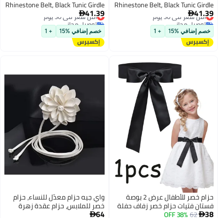
Rhinestone Belt, Black Tunic Girdle
Rhinestone Belt, Black Tunic Girdle
41.39
41.39
أقل سعر في 30 يوم
Dress Down Jacket Elastic
أقل سعر في 30 يوم
Dress Down Jacket Elastic


توصيل مجاني
توصيل مجاني
Waistband Apparel Accessories for
Waistband Apparel Accessories for
أقل سعر في 30 يوم
أقل سعر في 30 يوم
Girls Women (1'9-2'6)
Girls Women (1'9-2'6)
خصم إضافي %15
+ 1
خصم إضافي %15
+ 1
حزام خصر للأطفال عرض 2 بوصة
واي جيه حزام معدّل للنساء، حزام
فستان فتيات حزام خصر زفاف حفلة
خصر للملابس، حزام عقدة زهرة
64
38
62
38% OFF
إكسسوار ديكور
وردية، أحزمة جلدية

