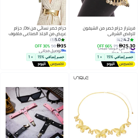
فريتراز حزام خصر من الشيفون
حزام خصر نسائي من Obi، حزام
للرقص الشرقي
عريض من الجلد الصناعي ملفوف
حول عقدة على شكل فيونكة،
5.0
4.2
1
42
أحزمة Obi لفستان بذلة
35
25.30
#1 في أحزمة للبنات
75
66% OFF
50
30% OFF


توصيل مجاني
توصيل مجاني
#1 في أحزمة للبنات
توصيل مجاني
خصم إضافي %15
+ 1
خصم إضافي %15
+ 1