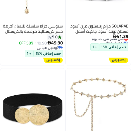
SOLARAE حزام رينستون مرن أسود،
سيوسي حزام سلسلة للنساء أحزمة
فستان تونك أسود، جاكيت أسفل،
خصر كريستالية مرصعة بالكريستال
41.39
أقل سعر في 30 يوم
ملحقات ملابس للنساء والفتيات
وحزام خصر معدني حزام معدني
5.0
4

توصيل مجاني
(1'9-2'6)
للنساء والفتيات أحزمة ربط الجسم
49.90
58% OFF
119.98

أقل سعر في 30 يوم
قابلة للتعديل مجوهرات بطن عصرية
توصيل مجاني
خصم إضافي %15
+ 1
توصيل مجاني
لفساتين الجينز (ذهبي)
خصم إضافي %15
+ 1