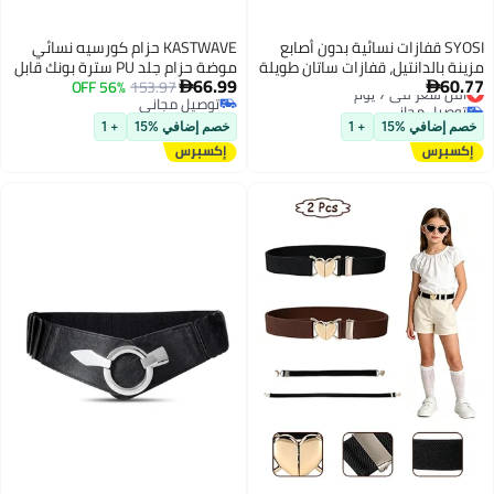
SYOSI قفازات نسائية بدون أصابع
KASTWAVE حزام كورسيه نسائي
مزينة بالدانتيل، قفازات ساتان طويلة
موضة حزام جلد PU سترة بونك قابل
66.99
60.77
أقل سعر في 7 يوم
للنساء، قفازات ستيمبانك مزينة
153.97
56% OFF
للتعديل تحت الصدر لحزام كورسيه


توصيل مجاني
توصيل مجاني
بالدانتيل تصل إلى الكوع، دافئة
لفستان الفتيات حفلة كوسبلاي زي
أقل سعر في 7 يوم
توصيل مجاني
للذراعين من ساتان، للنساء والفتيات
ريف بني S
خصم إضافي %15
+ 1
خصم إضافي %15
+ 1
لحفلات التنكر