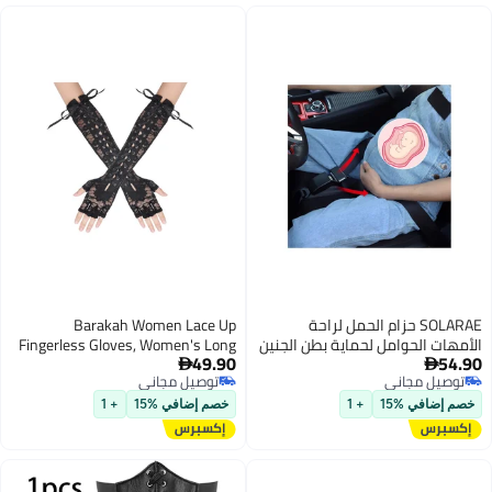
SOLARAE حزام الحمل لراحة
Barakah Women Lace Up
الأمهات الحوامل لحماية بطن الجنين
Fingerless Gloves, Women's Long
49.90
54.90
حزام ضروري للأمهات الحوامل
Satin Finger Gloves, Long Elbow


توصيل مجاني
توصيل مجاني
Lace Up Steampunk Gloves,
توصيل مجاني
توصيل مجاني
Costume Satin Arm Warmer, for
خصم إضافي %15
+ 1
خصم إضافي %15
+ 1
Women and Girls for Dress Up
Party