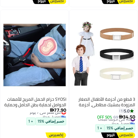
3 قطع من أحزمة الأطفال الصغار
SYOSI حزام الحمل المريح للأمهات
المزودة بمشبك مطاطي، أحزمة
الحوامل لحماية بطن الحامل وحماية
77.90
قابلة للتعديل للأطفال مع مشبك
أقل سعر في 7 يوم
الطفل غير المولود - حزام ضروري
5.0

1
توصيل مجاني
مربع فضي، أحزمة خصر أنيقة
للأمهات المتوقعات
34.50
#2 في أحزمة للبنات
69
50% OFF

أقل سعر في 7 يوم
للنساء والرجال، أحزمة مطاطية
توصيل مجاني
خصم إضافي %15
+ 1
#2 في أحزمة للبنات
للبنطلونات الجينز والتنانير، للأولاد
خصم إضافي %15
+ 1
والبنات - أسود + أبيض + بيج