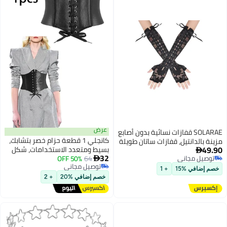
عرض
SOLARAE قفازات نسائية بدون أصابع
كانجلي 1 قطعة حزام خصر بتشابك،
مزينة بالدانتيل، قفازات ساتان طويلة
49.90
بسيط ومتعدد الاستخدامات، شكل
للنساء، قفازات ستيمبانك مزينة

32
توصيل مجاني
64
50% OFF
حزام الخصر، طبقة خارجية عصرية،
بالدانتيل تصل إلى الكوع، دافئة

توصيل مجاني
توصيل مجاني
إغلاق خصر من الجلد، حزام خصر
للذراعين من ساتان، للنساء والفتيات
خصم إضافي %15
+ 1
توصيل مجاني
نسائي (أسود)
لحفلات التنكر
خصم إضافي %20
+ 2