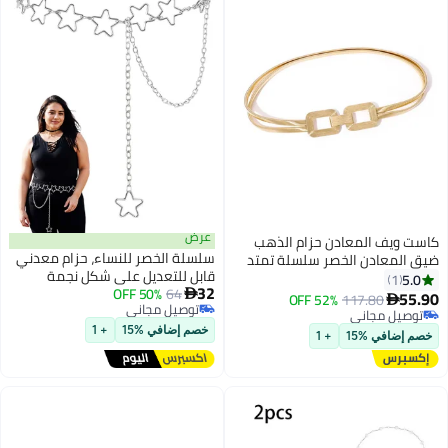
عرض
كاست ويف المعادن حزام الذهب
سلسلة الخصر للنساء، حزام معدني
ضيق المعادن الخصر سلسلة تمتد
قابل للتعديل على شكل نجمة
اللباس حزام مشبك حزام اللباس
5.0
1
32
64
50% OFF
فضية، إكسسوار موضة مناسب
الجينز والمجوهرات الرسمية

55.90
52% OFF
117.80

توصيل مجاني
للفساتين والتنانير والجينز، للفتيات
توصيل مجاني
توصيل مجاني
والسيدات
توصيل مجاني
خصم إضافي %15
+ 1
خصم إضافي %15
+ 1