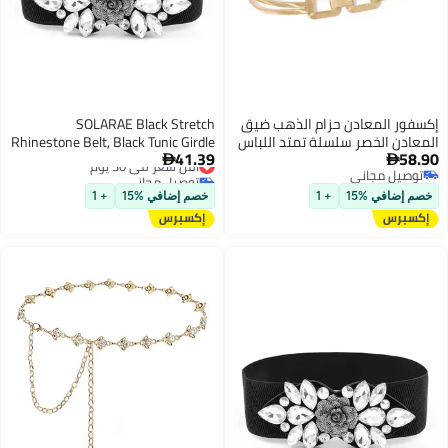
إكسفور المعادن حزام الذهب ضيق
SOLARAE Black Stretch
المعادن الخصر سلسلة تمتد اللباس
Rhinestone Belt, Black Tunic Girdle
41.39
58.90
حزام مشبك حزام اللباس الجينز
أقل سعر في 30 يوم
Dress Down Jacket Elastic


توصيل مجاني
توصيل مجاني
والمجوهرات الرسمية
Waistband Apparel Accessories for
توصيل مجاني
أقل سعر في 30 يوم
Girls Women (1'9-2'6)
خصم إضافي %15
+ 1
خصم إضافي %15
+ 1