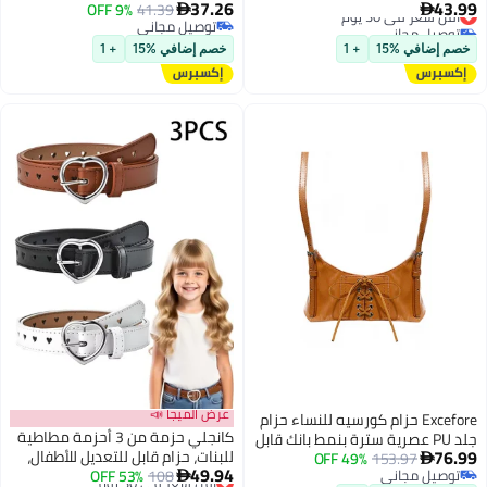
37.26
43.99
أقل سعر في 30 يوم
إكسسوارات حزام نسائي بكلة عتيقة
41.39
9% OFF
ملحقات ملابس للنساء والفتيات


توصيل مجاني
توصيل مجاني
حزام خصر رفيع بكلة دبابيس
(1'9-2'6)
أقل سعر في 30 يوم
توصيل مجاني
للبنطلونات والفساتين والشورتات 3
خصم إضافي %15
+ 1
خصم إضافي %15
+ 1
قطع
عرض الميجا 📣
Excefore حزام كورسيه للنساء حزام
كانجلي حزمة من 3 أحزمة مطاطية
جلد PU عصرية سترة بنمط بانك قابل
76.99
للبنات، حزام قابل للتعديل للأطفال،
153.97
49% OFF
للتعديل تحت الصدر لحزام الكورسيه

49.94
توصيل مجاني
108
أقل سعر في 30 يوم
53% OFF
أحزمة مطاطية بمرونة مع إبزيم
لفستان الفتيات كوسبلاي حفلة
