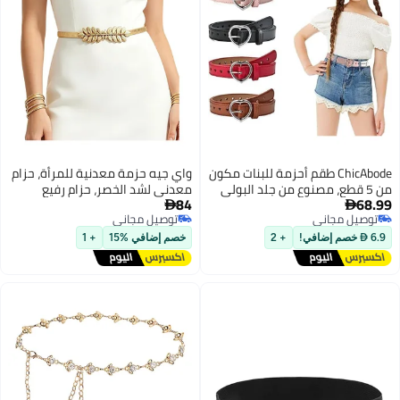
ChicAbode طقم أحزمة للبنات مكون
واي جيه حزمة معدنية للمرأة، حزام
من 5 قطع، مصنوع من جلد البولي
معدني لشد الخصر، حزام رفيع
84
68.99
يوريثان، بتصميم قلب لطيف مع
مطاطي معدني، حزام مرن بسلسلة


توصيل مجاني
توصيل مجاني
مشبك معدني، حزام خصر مطاطي
معدنية
توصيل مجاني
توصيل مجاني
قابل للتعديل، مناسب لفساتين
6.9  خصم إضافي!
+ 2
خصم إضافي %15
+ 1
الجينز، متعدد الألوان، مقاس واحد