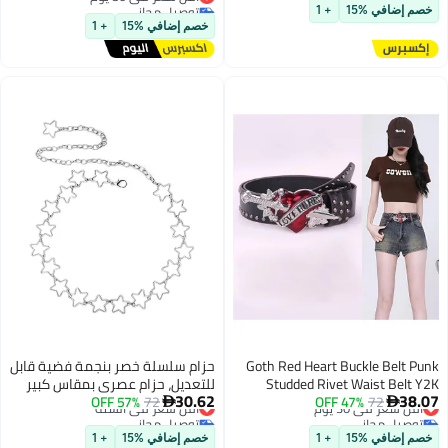
توصيل مجاني
توصيل مجاني
على شكل قلب للأولاد والبنات، حزام
ملابس راف براون S
خصم إضافي %15
+ 1
أقل سعر في 30 يوم
قلب لطيف للأطفال الصغار
خصم إضافي %15
+ 1
Goth Red Heart Buckle Belt Punk
حزام سلسلة خصر بنجمة فضية قابل
Studded Rivet Waist Belt Y2K
للتعديل، حزام عصري بمقاس كبير
30.62
38.07
72
أقل سعر في 30 يوم
47% OFF
Western PU Leather Belts for
72
57% OFF
أقل سعر في السنة
للفساتين، التنانير، الجينز للنساء


توصيل مجاني
توصيل مجاني
Women Girls
والفتيات
أقل سعر في 30 يوم
أقل سعر في السنة
خصم إضافي %15
+ 1
خصم إضافي %15
+ 1