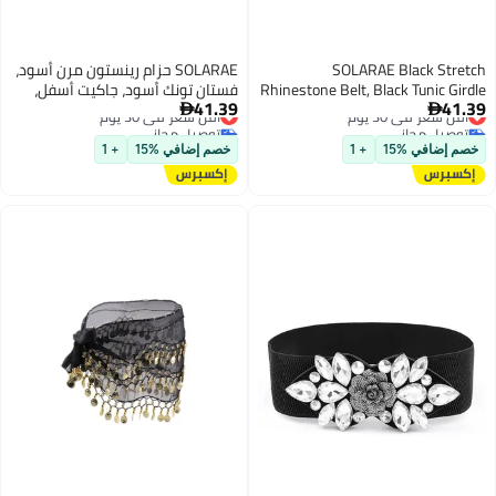
SOLARAE Black Stretch
SOLARAE حزام رينستون مرن أسود،
Rhinestone Belt, Black Tunic Girdle
فستان تونك أسود، جاكيت أسفل،
41.39
41.39
أقل سعر في 30 يوم
Dress Down Jacket Elastic
أقل سعر في 30 يوم
ملحقات ملابس للنساء والفتيات


توصيل مجاني
توصيل مجاني
(1'9-2'6)
Waistband Apparel Accessories for
أقل سعر في 30 يوم
أقل سعر في 30 يوم
Girls Women (1'9-2'6)
خصم إضافي %15
+ 1
خصم إضافي %15
+ 1