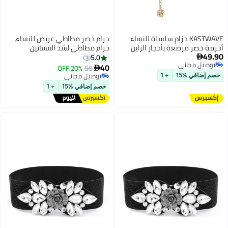
KASTWAVE حزام سلسلة للنساء
حزام خصر مطاطي عريض للنساء،
أحزمة خصر مرصعة بأحجار الراين
حزام مطاطي لشد الفساتين
49.90
والكريستال، حزام خصر معدني
5.0
3

توصيل مجاني
بسلسلة معدنية للنساء والفتيات،
40
20% OFF
50

توصيل مجاني
أحزمة قابلة للتعديل للجسم،
توصيل مجاني
خصم إضافي %15
+ 1
مجوهرات بطن عصرية لفساتين
توصيل مجاني
خصم إضافي %15
+ 1
الجينز (ذهبي)