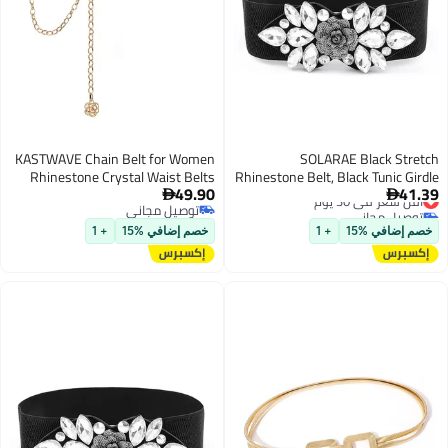
KASTWAVE Chain Belt for Women
SOLARAE Black Stretch
Rhinestone Crystal Waist Belts
Rhinestone Belt, Black Tunic Girdle
49.90
41.39
أقل سعر في 30 يوم
Dress Down Jacket Elastic
Metal Waist Chain Metal Belt


توصيل مجاني
توصيل مجاني
Women Girls Adjustable Body Link
Waistband Apparel Accessories for
أقل سعر في 30 يوم
توصيل مجاني
Belts Fashion Belly Jewelry for
Girls Women (1'9-2'6)
خصم إضافي %15
+ 1
خصم إضافي %15
+ 1
Jeans Dresses (Gold)