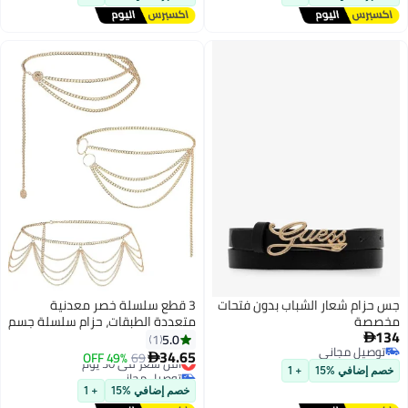
جس حزام شعار الشباب بدون فتحات
3 قطع سلسلة خصر معدنية
مخصصة
متعددة الطبقات، حزام سلسلة جسم
134
ذهبي قابل للتعديل للنساء والفتيات
5.0
1

توصيل مجاني
مجوهرات شاطئ صيفية
34.65
69
أقل سعر في 30 يوم
49% OFF

توصيل مجاني
توصيل مجاني
خصم إضافي %15
+ 1
أقل سعر في 30 يوم
خصم إضافي %15
+ 1