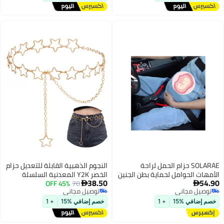
SOLARAE حزام الحمل لراحة
النجوم الذهبية القابلة للتعديل حزام
الأمهات الحوامل لحماية بطن الجنين
الخصر Y2K المعدنية السلسلة
38.50
54.90
حزام ضروري للأمهات الحوامل
70
45% OFF
الزخرفية الملحقات فساتين نساء


توصيل مجاني
توصيل مجاني
الجينز تنورة
توصيل مجاني
توصيل مجاني
خصم إضافي %15
+ 1
خصم إضافي %15
+ 1