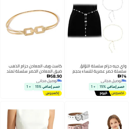
واي جيه حزام سلسلة اللؤلؤ،
كاست ويف المعادن حزام الذهب
سلسلة خصر عصرية للنساء بحجم
ضيق المعادن الخصر سلسلة تمتد
58.90
74
كبير، حزام معدني، حزام أنيق
اللباس حزام مشبك حزام اللباس


توصيل مجاني
توصيل مجاني
لملابس النساء، تاج صيفي للشواطئ
الجينز والمجوهرات الرسمية
توصيل مجاني
توصيل مجاني
(ذهب/فضة)
خصم إضافي %15
+ 1
خصم إضافي %15
+ 1