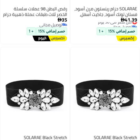
SOLARAE حزام رينستون مرن أسود،
رقص البطن 98 عملات سلسلة
فستان تونك أسود، جاكيت أسفل،
الخصر ثلاث طبقات عملة ذهبية حزام
35
41.39
أقل سعر في 30 يوم
ملحقات ملابس للنساء والفتيات
شيفون وشاح الخصر الهندي رقص


توصيل مجاني
توصيل مجاني
(1'9-2'6)
الجاز
أقل سعر في 30 يوم
توصيل مجاني
خصم إضافي %15
+ 1
خصم إضافي %15
+ 1
SOLARAE Black Stretch
SOLARAE Black Stretch