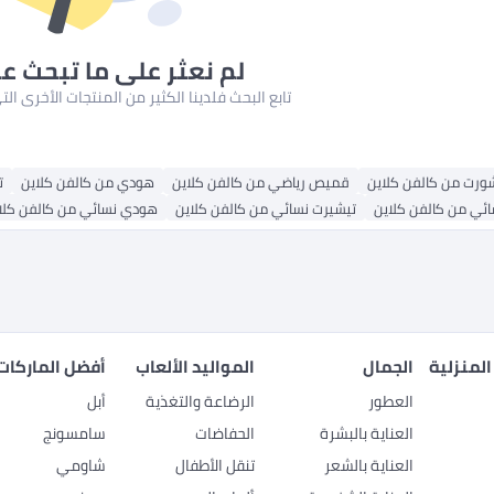
لم نعثر على ما تبحث ع
تابع البحث فلدينا الكثير من المنتجات الأخرى ا
ورت من كالفن كلاين
قميص رياضي من كالفن كلاين
هودي من كالفن كلاين
ت
ئي من كالفن كلاين
تيشيرت نسائي من كالفن كلاين
هودي نسائي من كالفن كلا
المنزلية
الجمال
المواليد الألعاب
أفضل الماركات
العطور
الرضاعة والتغذية
أبل
العناية بالبشرة
الحفاضات
سامسونج
العناية بالشعر
تنقل الأطفال
شاومي