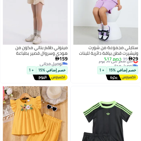
ستايلي مجموعة من شورت
مينوتي طقم بناتي مكون من
وتيشيرت قطن بياقة دائرية للبنات
هودي وسروال قصير بطباعة
159
29
35
خصم 17%
أقل سعر في 30 يوم
وسحاب أمامي


توصيل مجاني
توصيل مجاني
2
أقل سعر في 30 يوم
توصيل مجاني
خصم إضافي %15
+ 1
خصم إضافي %15
+ 1