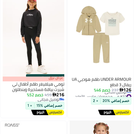
s
00
:
m
عرض برق
00
·
باقي 100%
UNDER ARMOUR طقم هوديي UA
تومي هيلفيغر طقم أطفال تي
ريفال 3 قطع
126
شيرت بياقة مستديرة وبنطلون
237
خصم 46%

216
#22 في مجموعات ملابس الأولاد
459
خصم 52%

أقل سعر في السنة
توصيل مجاني
خصم إضافي %20
+ 2
توصيل مجاني
توصيل مجاني
خصم إضافي %15
+ 1
#22 في مجموعات ملابس الأولاد