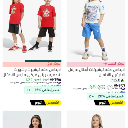
عرض الميجا 📣
s
00
:
m
عرض برق
00
·
باقي 100%
اديداس طقم تيشيرتات أبطال مارفل
اديداس طقم تيشيرت وشورت
الخارقين للأطفال
بتصميم ديزني ميكي ماوس للأطفال
194
#2 في مجموعات ملابس الأولاد
249
خصم 22%
5.0

1
توصيل مجاني
157
#20 في مجموعات ملابس الأولاد
249
خصم 36%

#2 في مجموعات ملابس الأولاد
توصيل مجاني
خصم إضافي %15
+ 1
#20 في مجموعات ملابس الأولاد
خصم إضافي %20
+ 2