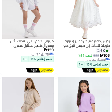
رويس طقم قميص قصير وتنورة
مينوتي طقم بناتي بغطاء رأس
طويلة للبنات، زي صيفي أنيق مع
وسروال قصير بستايل عصري
159
بلوزة بدون أكمام وتنورة طويلة من
وطباعة
5.0

2
توصيل مجاني
الدانتيل، طقم ملابس مريحة من
105
322
خصم 67%

توصيل مجاني
قطعتين للبنات الصغيرات
توصيل مجاني
خصم إضافي %15
+ 1
توصيل مجاني
خصم إضافي %15
+ 1