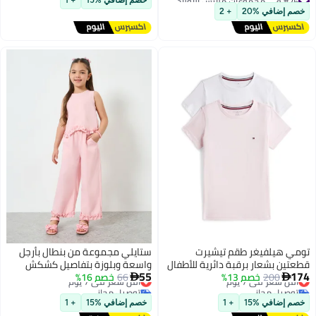
خصم إضافي %15
+ 1
أقل سعر في السنة
خصم إضافي %20
+ 2
توصيل مجاني
#25 في مجموعات ملابس الأولاد
تومي هيلفيغر طقم تيشيرت
ستايلي مجموعة من بنطال بأرجل
قطعتين بشعار برقبة دائرية للأطفال
واسعة وبلوزة بتفاصيل كشكش
55
174
200
أقل سعر في 7 يوم
خصم 13%
بناتي
66
خصم 16%
أقل سعر في 7 يوم


توصيل مجاني
توصيل مجاني
أقل سعر في 7 يوم
أقل سعر في 7 يوم
خصم إضافي %15
+ 1
خصم إضافي %15
+ 1