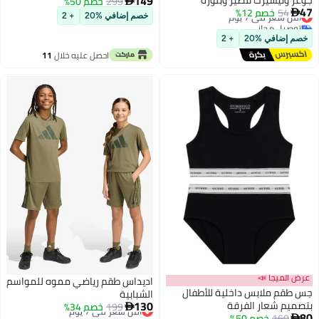
149
جوغر وتيشيرت قصير وبلوزة
299
الأحمر الثالث
خصم 50%

47
54
مطبوعة
خصم 12%
أقل سعر في 7 يوم

خصم إضافي %20
+ 2
توصيل مجاني
أقل سعر في 7 يوم
خصم إضافي %20
+ 2
احصل عليه خلال
11
اغسطس
عرض الميجا 📣
اديداس طقم رياضي مموه للمواسم
جس طقم ملابس داخلية للأطفال
الشبابية
130
بتصميم شعار الفرقة
199
أقل سعر في 7 يوم
خصم 34%

80
160
أقل سعر في 7 يوم
خصم 50%
توصيل مجاني
