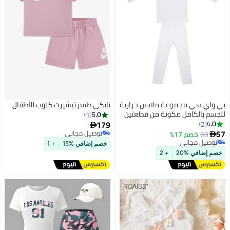
بي واي سي مجموعة ملابس حرارية
نايكي طقم تيشيرت كلوب للأطفال
للجسم بالكامل مكونة من قطعتين
5.0
1
أبيض
179
4.0
2

57
توصيل مجاني
69
خصم 17%

توصيل مجاني
توصيل مجاني
خصم إضافي %15
+ 1
توصيل مجاني
خصم إضافي %20
+ 2