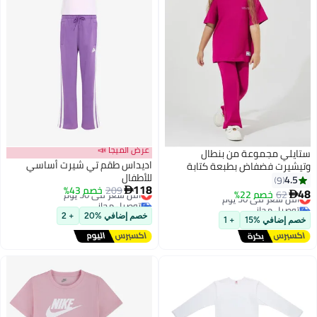
عرض الميجا 📣
ستايلي مجموعة من بنطال
اديداس طقم تي شيرت أساسي
وتيشيرت فضفاض بطبعة كتابة
للأطفال
4.5
9
118
209
أقل سعر في 30 يوم
خصم 43%

48
62
خصم 22%
أقل سعر في 30 يوم

توصيل مجاني
توصيل مجاني
أقل سعر في 30 يوم
أقل سعر في 30 يوم
خصم إضافي %20
+ 2
خصم إضافي %15
+ 1