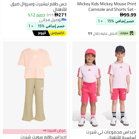
Mickey Kids Mickey Mouse Print
جس طقم تيشيرت وسروال ضيق
Camisole and Shorts Set -
للأطفال
271
99.99
Purple/Grey
311
خصم 12%


توصيل مجاني
خصم إضافي %15
+ 1
توصيل مجاني
خصم إضافي %15
+ 1
احصل عليه خلال
11
اغسطس
عرض الميجا 📣
اديداس مجموعات تي شيرت
اديداس طقم سويت شيرت
أساسية للأطفال