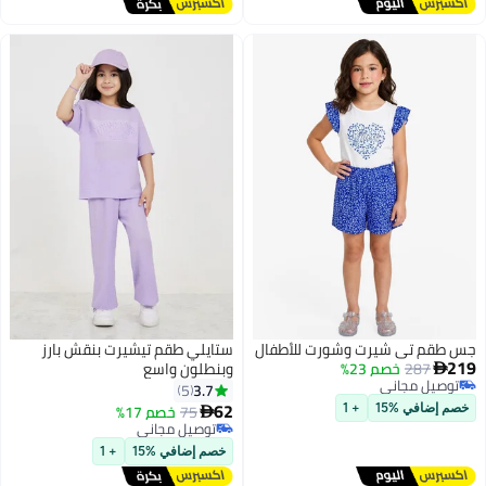
جس طقم تي شيرت وشورت للأطفال
ستايلي طقم تيشيرت بنقش بارز
219
287
خصم 23%
وبنطلون واسع

توصيل مجاني
3.7
5
توصيل مجاني
62
75
خصم 17%
خصم إضافي %15
+ 1

توصيل مجاني
توصيل مجاني
خصم إضافي %15
+ 1