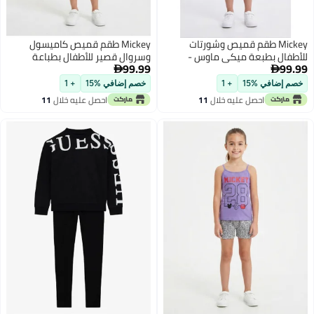
Mickey طقم قميص وشورتات
Mickey طقم قميص كاميسول
للأطفال بطبعة ميكي ماوس -
وسروال قصير للأطفال بطباعة
99.99
99.99
وردي/رمادي
ميكي ماوس - أسود/رمادي


خصم إضافي %15
+ 1
خصم إضافي %15
+ 1
احصل عليه خلال
11
احصل عليه خلال
11
اغسطس
اغسطس