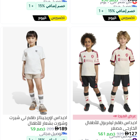
توصيل مجاني
أقل سعر في 7 يوم
خصم إضافي %15
+ 1
أقل سعر في 7 يوم
خصم إضافي %15
+ 1
عرض الميجا 📣
اديداس اوريجينالز طقم تي شيرت
اديداس طقم ليفربول للأطفال
وشورت بشعار للأطفال
189
الخارجي مصغر
209
خصم 9%

127
329
خصم 61%
توصيل مجاني

#25 في مجموعات ملابس الأولاد
توصيل مجاني