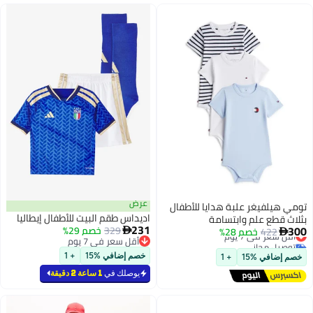
عرض
تومي هيلفيغر علبة هدايا للأطفال
اديداس طقم البيت للأطفال إيطاليا
بثلاث قطع علم وابتسامة
231
300
329
خصم 29%
422
أقل سعر في 7 يوم
خصم 28%


أقل سعر في 7 يوم
توصيل مجاني
أقل سعر في 7 يوم
أقل سعر في 7 يوم
خصم إضافي %15
+ 1
خصم إضافي %15
+ 1
يوصلك في
1 ساعة 2 دقيقة