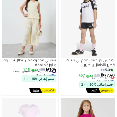
اديداس اوريجينالز طقم تي شيرت
ستايلي مجموعة من بنطال بكسرات
قصير للأطفال رياضيين
وبلوزة منمقة
104
#14 في اطقم ملابس البنات
125
خصم 16%
5.0

1
توصيل مجاني
77.40
239
خصم 67%
أقل سعر في السنة

#14 في اطقم ملابس البنات
توصيل مجاني
خصم إضافي %15
+ 1
أقل سعر في السنة
خصم إضافي %20
+ 2