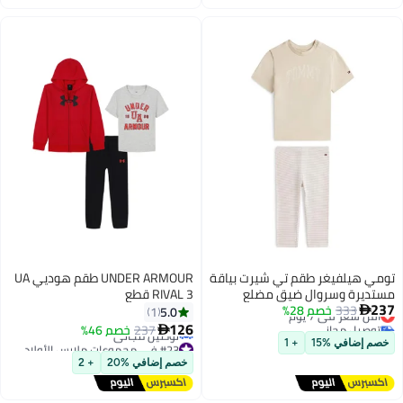
تومي هيلفيغر طقم تي شيرت بياقة
UNDER ARMOUR طقم هوديي UA
مستديرة وسروال ضيق مضلع
RIVAL 3 قطع
237
للأطفال
333
أقل سعر في 7 يوم
خصم 28%
5.0
1

توصيل مجاني
126
237
خصم 46%

أقل سعر في 7 يوم
#23 في مجموعات ملابس الأولاد
خصم إضافي %15
+ 1
أقل سعر في السنة
خصم إضافي %20
+ 2
توصيل مجاني
#23 في مجموعات ملابس الأولاد