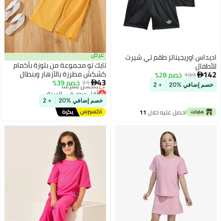
عرض
اديداس اوريجينالز طقم تي شيرت
تايك تو مجموعة من بلوزة بأكمام
للأطفال
142
كشكش مطرزة بالأزهار وبنطال
199
خصم 28%

43
للأطفال
71
خصم 39%

خصم إضافي %20
+ 2
أقل سعر في السنة
توصيل مجاني
خصم إضافي %20
+ 2
بتخلّص بسرعة
احصل عليه خلال
11
أقل سعر في السنة
اغسطس