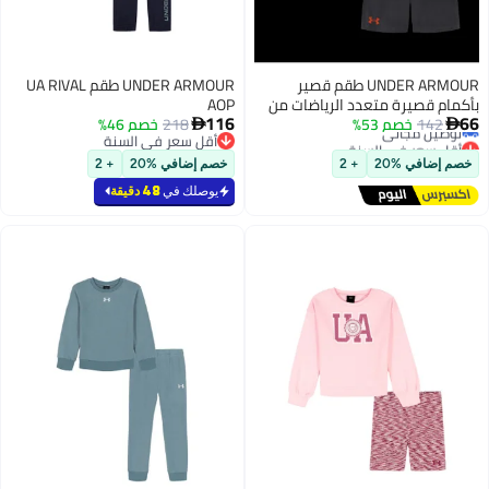
UNDER ARMOUR طقم قصير
UNDER ARMOUR طقم UA RIVAL
بأكمام قصيرة متعدد الرياضات من
AOP
أقل سعر في السنة
116
66
UA
142
خصم 53%
218
خصم 46%


توصيل مجاني
أقل سعر في السنة
أقل سعر في السنة
أقل سعر في السنة
خصم إضافي %20
+ 2
خصم إضافي %20
+ 2
يوصلك في
48 دقيقة