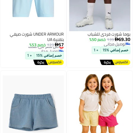
بوما شورت فردي للشباب
UNDER ARMOUR شورت صيفي
69.30
139
خصم 50%
بتقنية UA

57
توصيل مجاني
123
خصم 53%
أقل سعر في السنة

توصيل مجاني
توصيل مجاني
خصم إضافي %15
+ 1
2
أقل سعر في السنة
خصم إضافي %15
+ 1