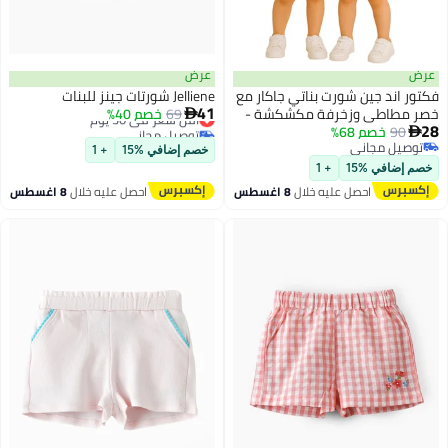
عرض
عرض
فكتور اند جين شورت بناتي جاكار مع
Jelliene شورتات جينز للبنات
41
خصر مطاطي وزخرفة مكشكشة -
69
خصم 40%
أقل سعر في 30 يوم

28
توصيل مجاني
90
خصم 68%
فوشيا وأصفر - عبوة من

أقل سعر في 30 يوم
توصيل مجاني
خصم إضافي %15
+ 1
توصيل مجاني
خصم إضافي %15
+ 1
احصل عليه خلال
8 اغسطس
احصل عليه خلال
8 اغسطس