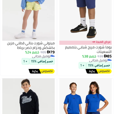
عرض الميجا 📣
مينوتي شورت بناتي قطني مزين
بوما شورت مريح شبابي بتصميم
بكشكش وحزام خصر برباط
79
التسعينات
105
خصم 24%

85
139
خصم 38%
توصيل مجاني

3
توصيل مجاني
توصيل مجاني
خصم إضافي %15
+ 1
توصيل مجاني
خصم إضافي %15
+ 1