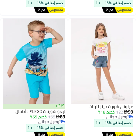
أقل سعر في السنة
أقل سعر في السنة
خصم إضافي %15
+ 1
خصم إضافي %15
+ 1
عرض
مينوتي شورت جينز للبنات
99
ليغو شورتات LEGO® للأطفال
122
خصم 18%

69
توصيل مجاني
155
خصم 55%

توصيل مجاني
توصيل مجاني
خصم إضافي %15
+ 1
توصيل مجاني
خصم إضافي %15
+ 1