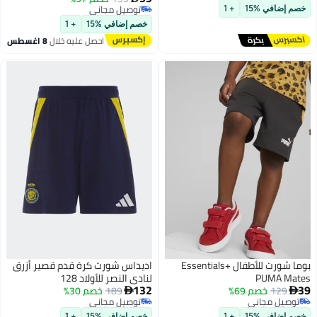
توصيل مجاني
توصيل مجاني
خصم إضافي %15
+ 1
توصيل مجاني
خصم إضافي %15
+ 1
احصل عليه خلال
8 اغسطس
بوما شورت للأطفال Essentials+
اديداس شورت كرة قدم قصير أزرق
PUMA Mates
لنادي النصر للأولاد 128
132
39
129
خصم 69%
189
خصم 30%


توصيل مجاني
توصيل مجاني
توصيل مجاني
توصيل مجاني
خصم إضافي %15
+ 1
خصم إضافي %15
+ 1