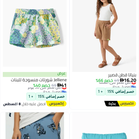
عرض
بنياتا قطن قصير
16.20
Jelliene شورتات منسوجة للبنات
49
خصم 66%
أقل سعر في السنة

41
توصيل مجاني
69
خصم 40%
أقل سعر في 30 يوم

أقل سعر في السنة
توصيل مجاني
خصم إضافي %15
+ 1
أقل سعر في 30 يوم
خصم إضافي %15
+ 1
احصل عليه خلال
8 اغسطس