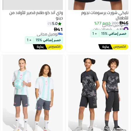
نايكي شورت برسومات نجوم
واي آند كو طقم قصير للأولاد من
للأطفال
دينو
46
200
خصم 77%
5.0
1

#3 في شورتات بنات
41

أقل سعر في السنة
توصيل مجاني
خصم إضافي %15
+ 1
توصيل مجاني
توصيل مجاني
#3 في شورتات بنات
خصم إضافي %15
+ 1