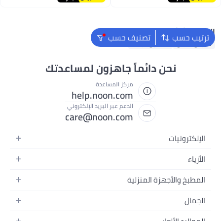
البحث الشائع
ترتيب حسب
تصنيف حسب
ملابس اطفال
فساتين للبنات
نحن دائماً جاهزون لمساعدتك
مركز المساعدة
help.noon.com
الدعم عبر البريد الإلكتروني
care@noon.com
الإلكترونيات
الهواتف المتحركة
الأزياء
أجهزة التابلت
أزياء نسائية
المطبخ والأجهزة المنزلية
أجهزة الكمبيوتر المحمولة
أزياء رجالية
الأجهزة الكبيرة
أجهزة الكمبيوتر المكتبية
الجمال
أزياء الأطفال
الأجهزة الصغيرة
الأجهزة القابلة للارتداء
العطور
العطور