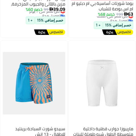
بوما شورتات أساسية بي ام دبليو ام
مزين باللآلئ والجيوب المزخرفة،
39.09
ام اس بوصة للشباب
99
أقل سعر في 7 يوم
خصم 60%
بنطلون قصير بخصر مرن مستقيم

63
199
خصم 68%
أقل سعر في السنة
توصيل مجاني

الساق، شورت جينز أنيق متعدد
توصيل مجاني
أقل سعر في 7 يوم
الاستخدامات للبنات، مناسب للارتداء
خصم إضافي %15
+ 1
أقل سعر في السنة
اليومي والمناسبات الأخرى
خصم إضافي %15
+ 1
ماريبوزا جوارب قطنية داخلية
سبيدو شورت السباحة برينتيد
متوسطة الطول شبه طويلة للبنات
للاطفال - 13 إنش