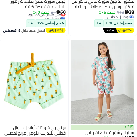
فكتور اند جين شورت بناتي جاكار من
جيلين شورت قطن بطبعات زهور
فيكتور وجين بخصر مطاطي وحافة
للبنات بحافة مكشكشة
50
28
113
خصم 75%
مكشكشة - وردي وأزرق - عبوة من
84
خصم 40%
أقل سعر في 30 يوم


توصيل مجاني
توصيل مجاني
توصيل مجاني
أقل سعر في 30 يوم
خصم إضافي %15
+ 1
خصم إضافي %15
+ 1
احصل عليه خلال
8 اغسطس
عرض
ويني بي شورتات أولاد | سروال
ستايلي شورت بطبعات بناتي
قطني للتدريب، بلومرز مريح لحديثي