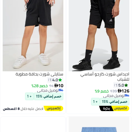
اديداس شورت كارجو أساسي
ستايلي شورت بحافة مطوية
للشباب
4.0
1
10
5.0
1
14
خصم 28%

126
توصيل مجاني
139
خصم 9%

توصيل مجاني
توصيل مجاني
خصم إضافي %15
+ 1
توصيل مجاني
خصم إضافي %15
+ 1
احصل عليه خلال
8 اغسطس