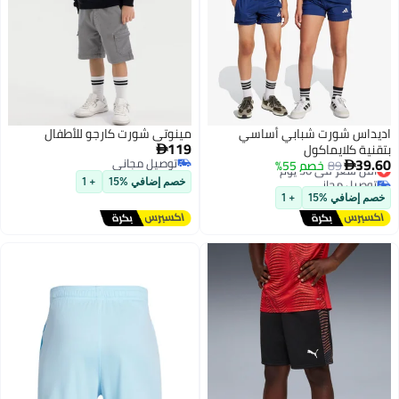
اديداس شورت شبابي أساسي
مينوتي شورت كارجو للأطفال
119
بتقنية كلايماكول

39.60
توصيل مجاني
89
أقل سعر في 30 يوم
خصم 55%

توصيل مجاني
توصيل مجاني
خصم إضافي %15
+ 1
أقل سعر في 30 يوم
خصم إضافي %15
+ 1