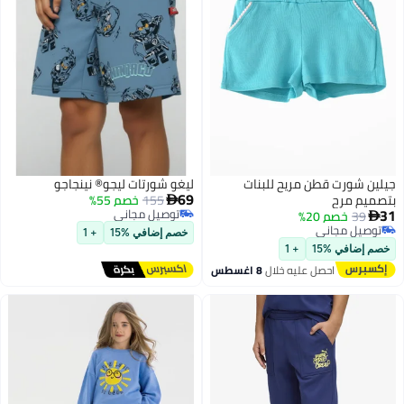
جيلين شورت قطن مريح للبنات
ليغو شورتات ليجو® نينجاجو
69
بتصميم مرح
155
خصم 55%

31
توصيل مجاني
39
خصم 20%

توصيل مجاني
توصيل مجاني
خصم إضافي %15
+ 1
توصيل مجاني
خصم إضافي %15
+ 1
احصل عليه خلال
8 اغسطس