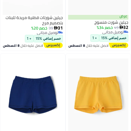
عرض
جيلين شورتات قطنية مريحة للبنات
جيلين شورت منسوج
بتصميم مرح
32
31
49
خصم 34%

39
خصم 20%

توصيل مجاني
توصيل مجاني
توصيل مجاني
توصيل مجاني
خصم إضافي %15
+ 1
خصم إضافي %15
+ 1
احصل عليه خلال
8 اغسطس
احصل عليه خلال
8 اغسطس