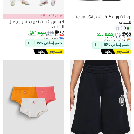
عرض الميجا 📣
بوما شورت كرة القدم teamLIGA
اديداس شورت تدريب لامين جمال
للشباب
للشباب
5.0
1
77
169
خصم 54%
أقل سعر في السنة

69
149
توصيل مجاني
خصم 53%

توصيل مجاني
بتخلّص بسرعة
أقل سعر في السنة
توصيل مجاني
خصم إضافي %15
+ 1
خصم إضافي %15
+ 1