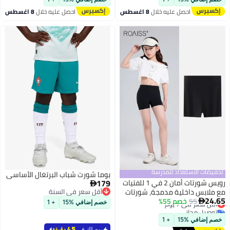
احصل عليه خلال
8 اغسطس
احصل عليه خلال
8 اغسطس
تخفيضات الاستعداد للمدرسة
بوما شورت شباب البرتغال الأساسي
179
رويس شورتات أمان 2 في 1 للفتيات

مع ملابس داخلية مدمجة، شورتات
أقل سعر في السنة
24.65
أقل سعر في السنة
55
أقل سعر في 7 يوم
خصم 55%
ركوب الدراجات المصنوعة من نسيج

خصم إضافي %15
+ 1
توصيل مجاني
المودال بدون خياطة، شورتات
أقل سعر في 7 يوم
داخلية بخصر عالٍ ومضادة للبكتيريا
خصم إضافي %15
+ 1
للفتيات، مثالية للمدرسة والحفلات
يوصلك في
45 دقيقة