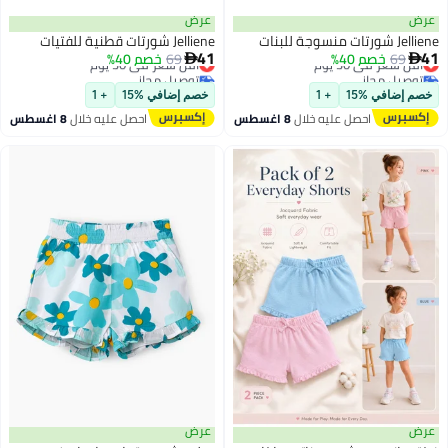
عرض
عرض
Jelliene شورتات منسوجة للبنات
Jelliene شورتات قطنية للفتيات
41
41
69
خصم 40%
أقل سعر في 30 يوم
69
خصم 40%
أقل سعر في 30 يوم


توصيل مجاني
توصيل مجاني
أقل سعر في 30 يوم
أقل سعر في 30 يوم
خصم إضافي %15
+ 1
خصم إضافي %15
+ 1
احصل عليه خلال
8 اغسطس
احصل عليه خلال
8 اغسطس
عرض
عرض