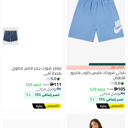
s
00
:
m
عرض برق
00
·
باقي 100%
ليفايز شورت جينز قصير مطوي
نايكي شورتات فليس كلوب هاربور
بقصة أمي
للأطفال
5.0
1
5.0
1
111
249
خصم 55%

4
105
149
خصم 29%
توصيل مجاني

توصيل مجاني
توصيل مجاني
خصم إضافي %15
+ 1
توصيل مجاني
خصم إضافي %15
+ 1