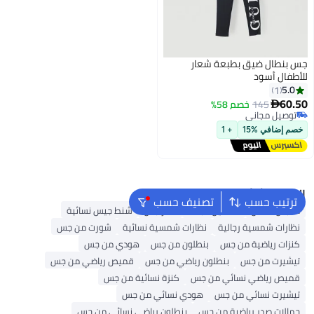
جس بنطال ضيق بطبعة شعار
للأطفال أسود
5.0
1
60.50
145
خصم 58%

توصيل مجاني
توصيل مجاني
خصم إضافي %15
+ 1
البحث الشائع
ترتيب حسب
تصنيف حسب
ملابس اطفال
فساتين للبنات
عطر جس
شنط جيس نسائية
نظارات شمسية رجالية
نظارات شمسية نسائية
شورت من جس
كنزات رياضية من جس
بنطلون من جس
هودي من جس
تيشيرت من جس
بنطلون رياضي من جس
قميص رياضي من جس
قميص رياضي نسائي من جس
كنزة نسائية من جس
تيشيرت نسائي من جس
هودي نسائي من جس
حمالات صدر رياضية من جس
بنطلون رياضي نسائي من جس