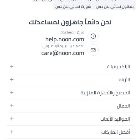
بنطلون نسائي من جس
شورت نسائي من جس
نحن دائماً جاهزون لمساعدتك
مركز المساعدة
help.noon.com
الدعم عبر البريد الإلكتروني
care@noon.com
الإلكترونيات
الهواتف المتحركة
الأزياء
أجهزة التابلت
أزياء نسائية
المطبخ والأجهزة المنزلية
أجهزة الكمبيوتر المحمولة
أزياء رجالية
الأجهزة الكبيرة
أجهزة الكمبيوتر المكتبية
الجمال
أزياء الأطفال
الأجهزة الصغيرة
الأجهزة القابلة للارتداء
العطور
العطور
المواليد الألعاب
أثاث غرفة النوم
سماعات الرأس
العناية بالبشرة
الساعات
الرضاعة والتغذية
التخزين
أفضل الماركات
الكاميرات والصور وتسجيل الفيديو
العناية بالشعر
المجوهرات
الحفاضات
أدوات الطبخ