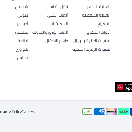
العناية بالشعر
تنقل الأطفال
شاومي
العناية الشخصية
ألعاب البيبي
سوني
المكياج
السكوترات
أديداس
أدوات المكياج
ألعاب الورق والطاولة
فيليبس
منتجات العناية بالرجال
طعام الأطفال
لطافة
منتجات الرعاية الصحية
هواوي
جيباس
ranty Policy
Careers