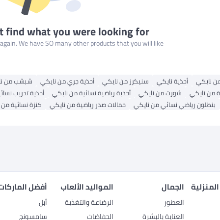
t find what you were looking for
gain. We have SO many other products that you will like!
من نايكي
أحذية نايكي
سنيكرز من نايكي
أحذية جري من نايكي
شبشب من نا
ة من نايكي
شورت من نايكي
أحذية رياضية نسائية من نايكي
أحذية تدريب نسائ
بنطلون رياضي نسائي من نايكي
حمالات صدر رياضية من نايكي
كنزة نسائية من 
المنزلية
الجمال
المواليد الألعاب
أفضل الماركات
العطور
الرضاعة والتغذية
أبل
العناية بالبشرة
الحفاضات
سامسونج