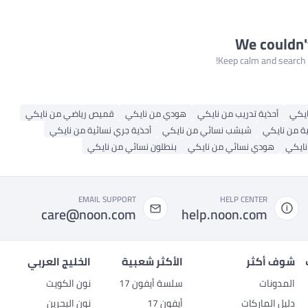
We couldn'
Keep calm and search a
يكي
أحذية تدريب من نايكي
هودي من نايكي
قميص رياضي من نايكي
ية من نايكي
شبشب نسائي من نايكي
أحذية جري نسائية من نايكي
نايكي
هودي نسائي من نايكي
بنطلون نسائي من نايكي
EMAIL SUPPORT
HELP CENTER
care@noon.com
help.noon.com
شوف أكثر
الأكثر شعبية
الخليج العربي
المدونات
سلسة أيفون 17
نون الكويت
دليل الماركات
أيفون 17
نون البحرين