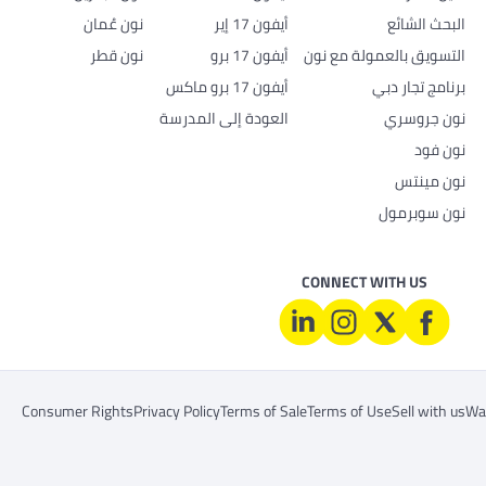
البحث الشائع
أيفون 17 إير
نون عُمان
التسويق بالعمولة مع نون
أيفون 17 برو
نون قطر
برنامج تجار دبي
أيفون 17 برو ماكس
نون جروسري
العودة إلى المدرسة
نون فود
نون مينتس
نون سوبرمول
CONNECT WITH US
Consumer Rights
Privacy Policy
Terms of Sale
Terms of Use
Sell with us
War