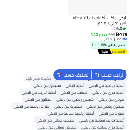
نايكي جاكت بأكمام طويلة بغطاء
رأس كحلي/رمادي
4.0
2
179
299
خصم 40%

توصيل مجاني
توصيل مجاني
خصم إضافي %15
+ 1
البحث الشائع
ترتيب حسب
تصنيف حسب
ملابس اطفال
فساتين للبنات
حقائب ظهر
حقيبة ظهر نايك
أحذية رياضية من نايكي
أحذية نايكي
سنيكرز من نايكي
أحذية جري من نايكي
شبشب من نايكي
أحذية تدريب من نايكي
هودي من نايكي
قميص رياضي من نايكي
بنطلون من نايكي
بنطلون رياضي من نايكي
تيشيرت من نايكي
كنزات رياضية من نايكي
شورت من نايكي
أحذية رياضية نسائية من نايكي
أحذية تدريب نسائية من نايكي
شبشب نسائي من نايكي
أحذية جري نسائية من نايكي
سنيكرز نسائي من نايكي