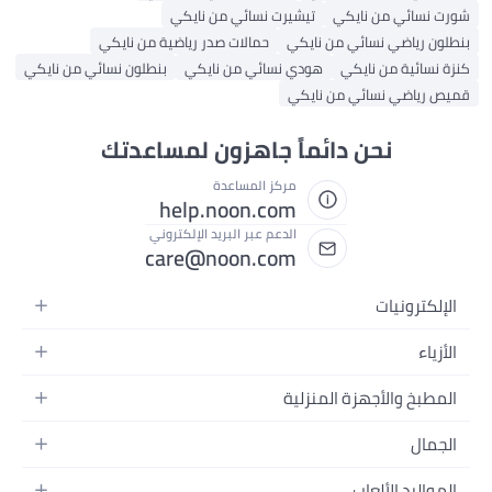
شورت نسائي من نايكي
تيشيرت نسائي من نايكي
بنطلون رياضي نسائي من نايكي
حمالات صدر رياضية من نايكي
كنزة نسائية من نايكي
هودي نسائي من نايكي
بنطلون نسائي من نايكي
قميص رياضي نسائي من نايكي
نحن دائماً جاهزون لمساعدتك
مركز المساعدة
help.noon.com
الدعم عبر البريد الإلكتروني
care@noon.com
الإلكترونيات
الهواتف المتحركة
الأزياء
أجهزة التابلت
أزياء نسائية
المطبخ والأجهزة المنزلية
أجهزة الكمبيوتر المحمولة
أزياء رجالية
الأجهزة الكبيرة
أجهزة الكمبيوتر المكتبية
الجمال
أزياء الأطفال
الأجهزة الصغيرة
الأجهزة القابلة للارتداء
العطور
العطور
المواليد الألعاب