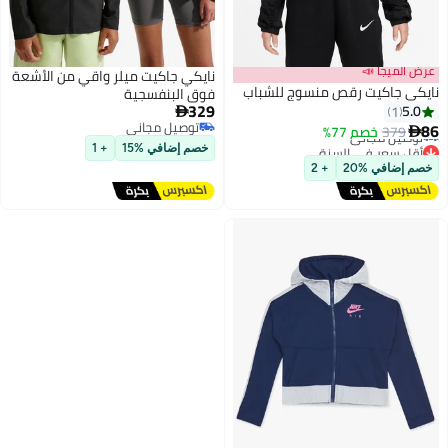
عرض الميجا 📣
نايكي جاكيت ميلر واقي من الأشعة
نايكي جاكيت رقص منسوج للشباب
فوق البنفسجية
329
5.0
1

أقل سعر في السنة
توصيل مجاني
86
379
خصم 77%

توصيل مجاني
2
توصيل مجاني
أقل سعر في السنة
خصم إضافي %15
+ 1
خصم إضافي %20
+ 2