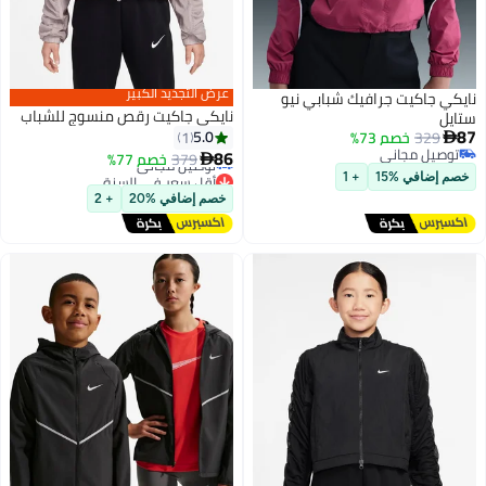
عرض التجديد الكبير
نايكي جاكيت جرافيك شبابي نيو
نايكي جاكيت رقص منسوج للشباب
ستايل
87
5.0
329
خصم 73%
1

أقل سعر في السنة
توصيل مجاني
86
379
خصم 77%

توصيل مجاني
2
توصيل مجاني
أقل سعر في السنة
خصم إضافي %15
+ 1
خصم إضافي %20
+ 2