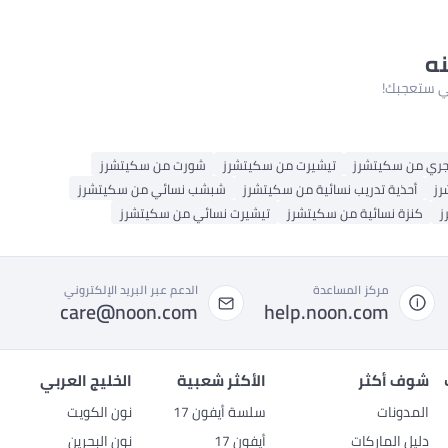
نه
لتي ستعجبك!
جري من سكيتشرز
تيشيرت من سكيتشرز
شورت من سكيتشرز
رز
أحذية تدريب نسائية من سكيتشرز
شبشب نسائي من سكيتشرز
ز
كنزة نسائية من سكيتشرز
تيشيرت نسائي من سكيتشرز
مركز المساعدة
الدعم عبر البريد الإلكتروني
care@noon.com
help.noon.com
شوف أكثر
الأكثر شعبية
الخليج العربي
المدونات
سلسة أيفون 17
نون الكويت
دليل الماركات
أيفون 17
نون البحرين