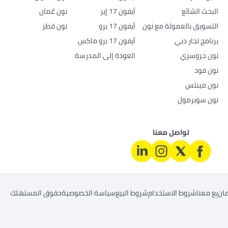
البحث الشائع
أيفون 17 إير
نون عُمان
التسويق بالعمولة مع نون
أيفون 17 برو
نون قطر
برنامج تجار دبي
أيفون 17 برو ماكس
نون جروسري
العودة إلى المدرسة
نون فود
نون مينتس
نون سوبرمول
تواصل معنا
ان
بِع معنا
شروط الاستخدام
شروط البيع
سياسة الخصوصية
حقوق المستهلك