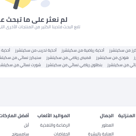
لم نعثر على ما تبحث ع
تابع البحث فلدينا الكثير من المنتجات الأخرى ا
رز من سكيتشرز
أحذية رياضية من سكيتشرز
أحذية تدريب من سكيتشرز
أحذية 
ز
هودي من سكيتشرز
قميص رياضي من سكيتشرز
سنيكرز نسائي من سكيتش
ئي من سكيتشرز
بنطلون رياضي نسائي من سكيتشرز
شورت نسائي من سكيتشر
المنزلية
الجمال
المواليد الألعاب
أفضل الماركات
العطور
الرضاعة والتغذية
أبل
العناية بالبشرة
الحفاضات
سامسونج