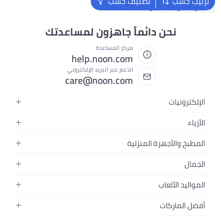
ترتيب حسب
تصنيف حسب
ملابس اطفال
فساتين للبنات
نحن دائماً جاهزون لمساعدتك
مركز المساعدة
help.noon.com
الدعم عبر البريد الإلكتروني
care@noon.com
الإلكترونيات
الهواتف المتحركة
الأزياء
أجهزة التابلت
أزياء نسائية
المطبخ والأجهزة المنزلية
أجهزة الكمبيوتر المحمولة
أزياء رجالية
الأجهزة الكبيرة
أجهزة الكمبيوتر المكتبية
الجمال
أزياء الأطفال
الأجهزة الصغيرة
الأجهزة القابلة للارتداء
العطور
العطور
المواليد الألعاب
أثاث غرفة النوم
سماعات الرأس
العناية بالبشرة
الساعات
الرضاعة والتغذية
التخزين
أفضل الماركات
الكاميرات والصور وتسجيل الفيديو
العناية بالشعر
المجوهرات
الحفاضات
أدوات الطبخ
التلفزيونات