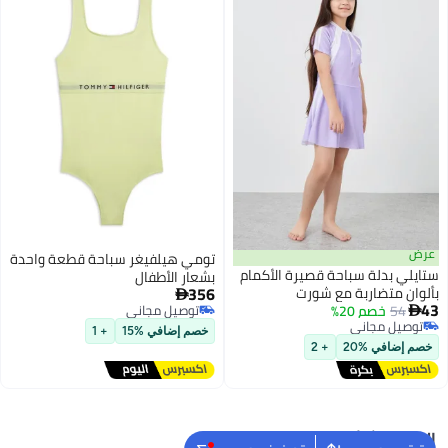
عرض
تومي هيلفيغر سباحة قطعة واحدة
ستايلي بدلة سباحة قصيرة الأكمام
بشعار الأطفال
356
بألوان متضاربة مع شورت

43
54
خصم 20%
توصيل مجاني

توصيل مجاني
توصيل مجاني
خصم إضافي %15
+ 1
توصيل مجاني
خصم إضافي %20
+ 2
البحث الشائع