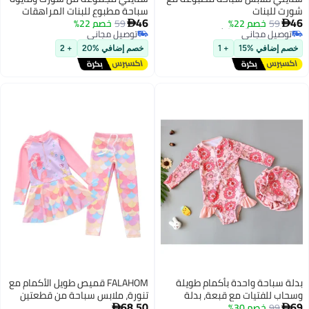
شورت للبنات
سباحة مطبوع للبنات المراهقات
أقل سعر في 7 يوم
46
46
59
خصم 22%
59
خصم 22%


توصيل مجاني
توصيل مجاني
أقل سعر في 7 يوم
توصيل مجاني
خصم إضافي %15
+ 1
خصم إضافي %20
+ 2
بدلة سباحة واحدة بأكمام طويلة
FALAHOM قميص طويل الأكمام مع
وسحاب للفتيات مع قبعة، بدلة
تنورة، ملابس سباحة من قطعتين
أقل سعر في 7 يوم
68.50
69
99
خصم 30%
استحمام صيفية مع حماية مدمجة
على شكل حورية البحر للفتيات،

