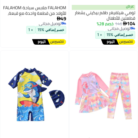
عرض
FALAHOM ملابس سباحة FALAHOM
تومي هيلفيغر طقم بيكيني بشعار
للأولاد من قطعة واحدة مع قبعة،
49
قطعتين للأطفال
مجموعة سباحة للأولاد الصغار،

أقل سعر في 7 يوم
104
146
خصم 28%
توصيل مجاني

ملابس سباحة واقية من الشمس
توصيل مجاني
توصيل مجاني
للأطفال، ملابس سباحة بأكمام
أقل سعر في 7 يوم
خصم إضافي %15
+ 1
قصيرة وسحاب، ملابس سباحة
خصم إضافي %15
+ 1
كرتونية على شكل قرش للسباحة
في الشاطئ والمسبح