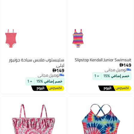
Slipstop Kendall Junior Swimsuit
سليبستوب ملابس سباحة جونيور
149
ليلى

149
توصيل مجاني

توصيل مجاني
توصيل مجاني
خصم إضافي %15
+ 1
توصيل مجاني
خصم إضافي %15
+ 1