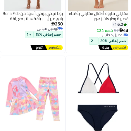
ستايلي مايوه أطفال ستايلي بأكمام
بونا فيدي بودي أسود من Bona Fide
قصيرة وطبعات زهور
بلاي غيرل – بياقة هالتر مع ياقة
250
مميزة لافتة للنظر
5.0

2
توصيل مجاني
43
57
خصم 24%

توصيل مجاني
توصيل مجاني
خصم إضافي %15
+ 1
توصيل مجاني
خصم إضافي %20
+ 2