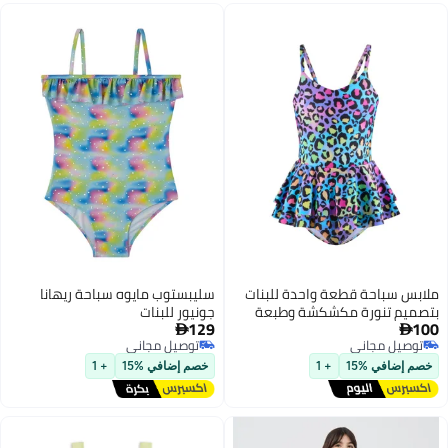
ملابس سباحة قطعة واحدة للبنات
سليبستوب مايوه سباحة ريهانا
بتصميم تنورة مكشكشة وطبعة
جونيور للبنات
129
100
فهد، للأعمار 1-14 سنة


توصيل مجاني
توصيل مجاني
توصيل مجاني
توصيل مجاني
خصم إضافي %15
+ 1
خصم إضافي %15
+ 1