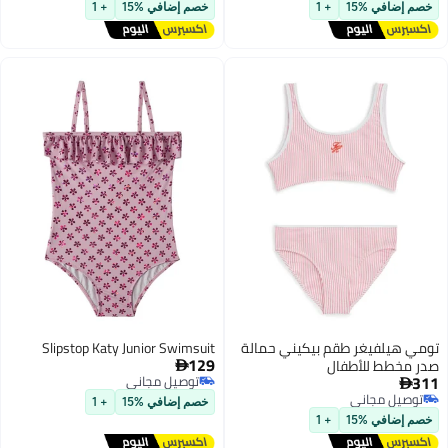
توصيل مجاني
قابلة للطفو بسحاب + قبعة سباحة
خصم إضافي %15
+ 1
خصم إضافي %15
+ 1
تومي هيلفيغر طقم بيكيني حمالة
Slipstop Katy Junior Swimsuit
129
صدر مخطط للأطفال

311
توصيل مجاني

توصيل مجاني
توصيل مجاني
خصم إضافي %15
+ 1
توصيل مجاني
خصم إضافي %15
+ 1