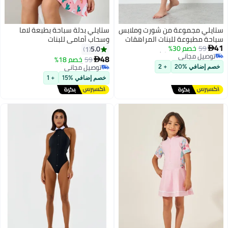
ستايلي مجموعة من شورت وملابس
ستايلي بدلة سباحة بطبعة لاما
سباحة مطبوعة للبنات المراهقات
وسحاب أمامي للبنات
أقل سعر في 30 يوم
41
59
خصم 30%
5.0
1

توصيل مجاني
#16 في ملابس سباحة للبنات
48
أقل سعر في 30 يوم
59
خصم 18%

توصيل مجاني
خصم إضافي %20
+ 2
#16 في ملابس سباحة للبنات
خصم إضافي %15
+ 1