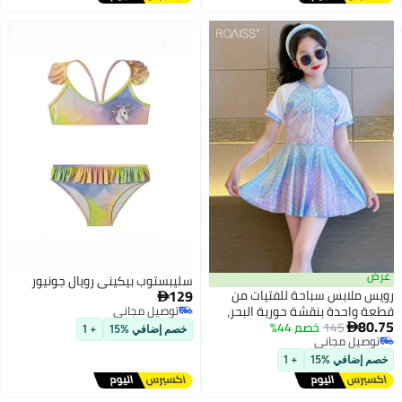
عرض
سليبستوب بيكيني رويال جونيور
129
رويس ملابس سباحة للفتيات من

قطعة واحدة بنقشة حورية البحر،
توصيل مجاني
80.75
توصيل مجاني
145
خصم 44%
ملابس سباحة بأكمام قصيرة وفتحة

خصم إضافي %15
+ 1
23
توصيل مجاني
سحاب مع تنورة وشورت داخلي،
توصيل مجاني
ملابس سباحة أنيقة سريعة الجفاف
خصم إضافي %15
+ 1
للفتيات، مناسبة للسباحة أو الشاطئ
أو أي أنشطة مائية