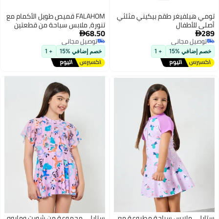
تومي هيلفيغر طقم بيكيني مثلثي
FALAHOM قميص طويل الأكمام مع
أصلي للأطفال
تنورة، ملابس سباحة من قطعتين
68.50
289
على شكل حورية البحر للفتيات،


توصيل مجاني
توصيل مجاني
ملابس سباحة بنصف سحاب UPF
توصيل مجاني
توصيل مجاني
50+ للأعمار من 2 إلى 10 سنوات
خصم إضافي %15
+ 1
خصم إضافي %15
+ 1
ستايلي ملابس سباحة مطبوعة مع
ستايلي مجموعة من شورت ومايوه