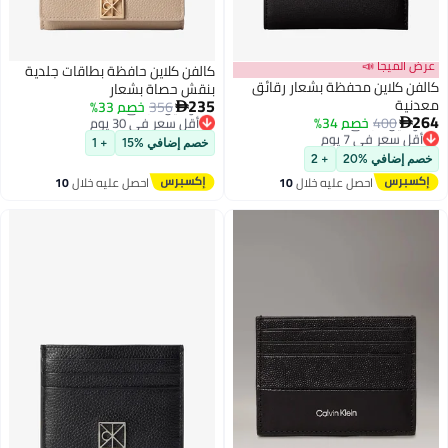
عرض الميجا 📣
كالفن كلاين حافظة بطاقات جلدية
كالفن كلاين محفظة بشعار رقائق
بنقش حصاة بشعار
235
معدنية
356
خصم 33%

264
400
خصم 34%
أقل سعر في 30 يوم

2
أقل سعر في 7 يوم
توصيل مجاني
خصم إضافي %15
+ 1
توصيل مجاني
أقل سعر في 30 يوم
خصم إضافي %20
+ 2
أقل سعر في 7 يوم
احصل عليه خلال
10
احصل عليه خلال
10
اغسطس
اغسطس