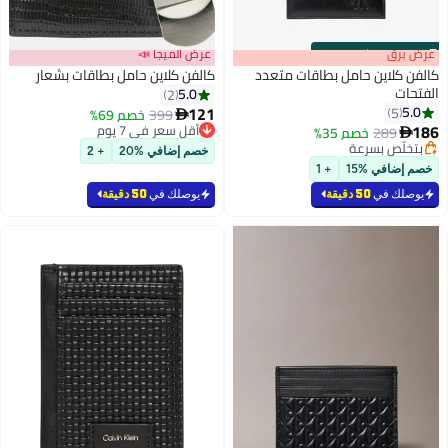
s
00
:
m
عرض برق
00
·
باقي 100%
عرض الميجا 📣
كالفن كلاين حامل بطاقات متعدد
كالفن كلاين حامل بطاقات بشعار
الفتحات
5.0
2
121
5.0
5
399
خصم 69%

186
أقل سعر في 7 يوم
289
خصم 35%

أقل سعر في 7 يوم
بتخلّص بسرعة
خصم إضافي %20
+ 2
بتخلّص بسرعة
خصم إضافي %15
+ 1
يوصلك في
50 دقيقة
يوصلك في
50 دقيقة