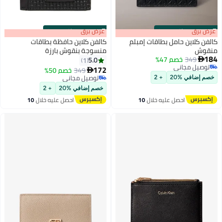
s
00
:
m
عرض برق
00
·
باقي 100%
s
00
:
m
عرض برق
00
·
باقي 100%
كالفن كلاين حامل بطاقات إمبلم
كالفن كلاين حافظة بطاقات
منقوش
منسوجة بنقوش بارزة
184
349
خصم 47%
5.0
1

توصيل مجاني
172
349
خصم 50%

توصيل مجاني
توصيل مجاني
خصم إضافي %20
+ 2
توصيل مجاني
خصم إضافي %20
+ 2
احصل عليه خلال
10
احصل عليه خلال
10
اغسطس
اغسطس