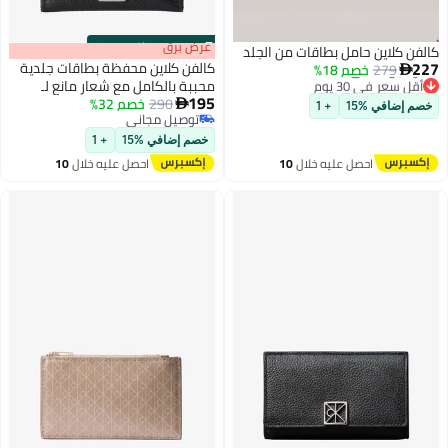
s
00
:
m
عرض برق
00
·
باقي 100%
كالفن كلاين حامل بطاقات من الجلد
227
كالفن كلاين محفظة بطاقات جلدية
279
خصم 18%

أقل سعر في 30 يوم
محببة بالكامل مع شعار مانع لـ
195
توصيل مجاني
290
خصم 32%

خصم إضافي %15
+ 1
أقل سعر في 30 يوم
توصيل مجاني
توصيل مجاني
خصم إضافي %15
+ 1
احصل عليه خلال
10
احصل عليه خلال
10
اغسطس
اغسطس