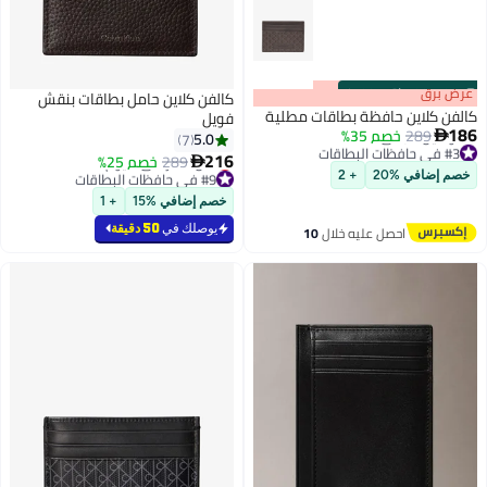
s
00
:
m
عرض برق
00
·
باقي 100%
كالفن كلاين حامل بطاقات بنقش
كالفن كلاين حافظة بطاقات مطلية
فويل
186
289
خصم 35%

5.0
7
#3 في حافظات البطاقات
216
289
خصم 25%

توصيل مجاني
2
2
#9 في حافظات البطاقات
خصم إضافي %20
+ 2
#3 في حافظات البطاقات
أقل سعر في 7 يوم
خصم إضافي %15
+ 1
#9 في حافظات البطاقات
يوصلك في
50 دقيقة
احصل عليه خلال
10
اغسطس