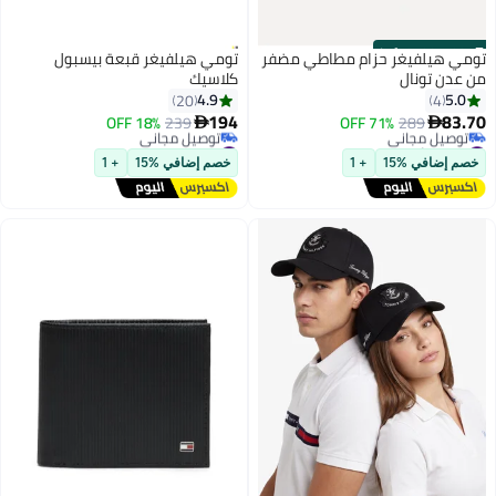
3 Left
·
00
m
:
00
s
تومي هيلفيغر حزام مطاطي مضفر
تومي هيلفيغر قبعة بيسبول
من عدن تونال
كلاسيك
4.9
5.0
20
4
194
83.70
18% OFF
239
71% OFF
289


2
#6 في أحزمة رجالية
#32 في قبعات البيسبول للرجال
أقل سعر في السنة
أقل سعر في 30 يوم
خصم إضافي %15
+ 1
خصم إضافي %15
+ 1
توصيل مجاني
توصيل مجاني
#6 في أحزمة رجالية
#32 في قبعات البيسبول للرجال