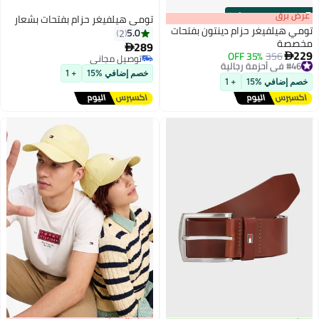
s
00
:
m
عرض برق
00
·
100% Left
تومي هيلفيغر حزام بفتحات بشعار
تومي هيلفيغر حزام دينتون بفتحات
5.0
2
مخصصة
289

229
#46 في أحزمة رجالية
356
35% OFF

توصيل مجاني
3
2
توصيل مجاني
توصيل مجاني
خصم إضافي %15
+ 1
#46 في أحزمة رجالية
خصم إضافي %15
+ 1