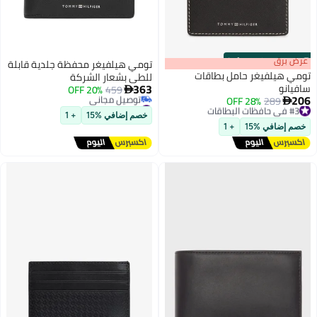
s
00
:
m
عرض برق
00
·
100% Left
تومي هيلفيغر محفظة جلدية قابلة
تومي هيلفيغر حامل بطاقات
للطي بشعار الشركة
363
سافيانو
20% OFF
459

206
#3 في حافظات البطاقات
289
28% OFF
#18 في محافظ رجالية

2
توصيل مجاني
أقل سعر في 7 يوم
خصم إضافي %15
+ 1
#3 في حافظات البطاقات
توصيل مجاني
خصم إضافي %15
+ 1
#18 في محافظ رجالية