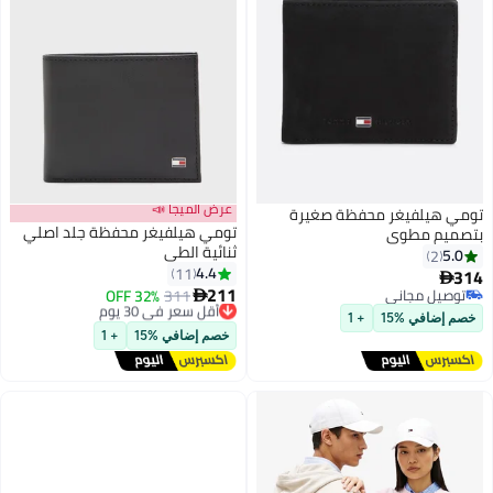
عرض الميجا 📣
تومي هيلفيغر محفظة صغيرة
تومي هيلفيغر محفظة جلد اصلي
بتصميم مطوي
ثنائية الطي
5.0
2
4.4
11
314

211
توصيل مجاني
311
أقل سعر في 30 يوم
32% OFF

توصيل مجاني
توصيل مجاني
خصم إضافي %15
+ 1
أقل سعر في 30 يوم
خصم إضافي %15
+ 1