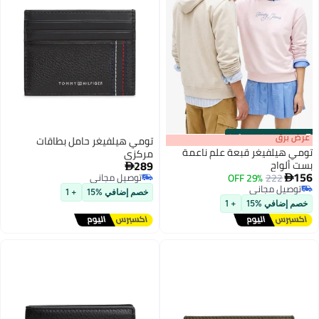
s
00
:
m
عرض برق
00
·
100% Left
تومي هيلفيغر حامل بطاقات
تومي هيلفيغر قبعة علم ناعمة
مركزي
289
بست ألواح

156
222
29% OFF
توصيل مجاني

6
توصيل مجاني
توصيل مجاني
خصم إضافي %15
+ 1
توصيل مجاني
خصم إضافي %15
+ 1