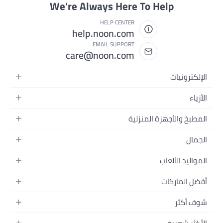
We're Always Here To Help
HELP CENTER
help.noon.com
EMAIL SUPPORT
care@noon.com
الإلكترونيات
الهواتف المتحركة
الأزياء
أجهزة التابلت
أزياء نسائية
المطبخ والأجهزة المنزلية
أجهزة الكمبيوتر المحمولة
أزياء رجالية
الأجهزة الكبيرة
أجهزة الكمبيوتر المكتبية
الجمال
أزياء الأطفال
الأجهزة الصغيرة
الأجهزة القابلة للارتداء
العطور
العطور
المواليد الألعاب
أثاث غرفة النوم
سماعات الرأس
العناية بالبشرة
الساعات
الرضاعة والتغذية
التخزين
أفضل الماركات
الكاميرات والصور وتسجيل الفيديو
العناية بالشعر
المجوهرات
الحفاضات
أدوات الطبخ
التلفزيونات
أبل
العناية الشخصية
النظارات
شوف أكثر
تنقل الأطفال
الأثاث
سامسونج
المكياج
الأحذية
المدونات
ألعاب البيبي
عطور المنزل