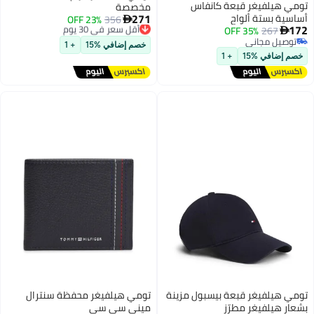
تومي هيلفيغر قبعة كانفاس
مخصصة
271
أساسية بستة ألواح
356
أقل سعر في 30 يوم
23% OFF

172
267
35% OFF
توصيل مجاني

3
توصيل مجاني
أقل سعر في 30 يوم
خصم إضافي %15
+ 1
توصيل مجاني
خصم إضافي %15
+ 1
تومي هيلفيغر قبعة بيسبول مزينة
تومي هيلفيغر محفظة سنترال
بشعار هيلفيغر مطرّز
ميني سي سي