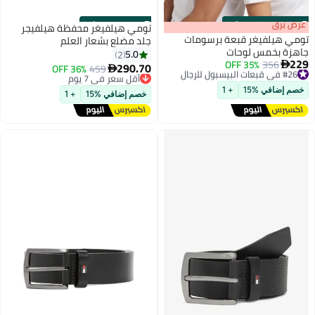
s
00
:
m
عرض برق
00
·
100% Left
s
00
:
m
00
·
6 Left
تومي هيلفيغر محفظة هيلفيجر
تومي هيلفيغر قبعة برسومات
جلد مضلع بشعار العلم
جاهزة بخمس لوحات
5.0
2
229
#26 في قبعات البيسبول للرجال
356
35% OFF

290.70
459
أقل سعر في 7 يوم
36% OFF

2
2
توصيل مجاني
توصيل مجاني
#26 في قبعات البيسبول للرجال
أقل سعر في 7 يوم
خصم إضافي %15
+ 1
خصم إضافي %15
+ 1