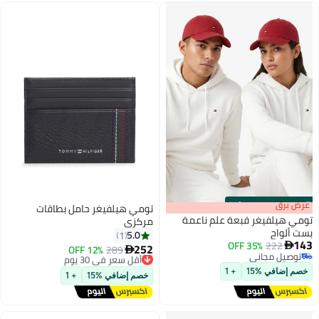
s
00
:
m
عرض برق
00
·
100% Left
تومي هيلفيغر حامل بطاقات
تومي هيلفيغر قبعة علم ناعمة
مركزي
بست ألواح
5.0
1
143
35% OFF
222

252
289
أقل سعر في 30 يوم
12% OFF

6
توصيل مجاني
توصيل مجاني
توصيل مجاني
أقل سعر في 30 يوم
خصم إضافي %15
+ 1
خصم إضافي %15
+ 1