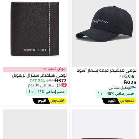
عرض الميجا 📣
تومي هيلفيغر قبعة بشعار أسود
تومي هيلفيغر سنترال تريفويل
5.0
3
372
489
أقل سعر في 30 يوم
23% OFF

225

توصيل مجاني
توصيل مجاني
أقل سعر في 30 يوم
توصيل مجاني
خصم إضافي %15
+ 1
خصم إضافي %15
+ 1