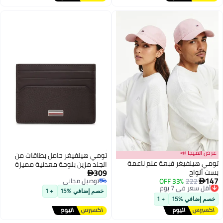
عرض الميجا 📣
تومي هيلفيغر حامل بطاقات من
تومي هيلفيغر قبعة علم ناعمة
الجلد مزين بلوحة معدنية مميزة
309
بست ألواح

147
222
أقل سعر في 7 يوم
33% OFF
توصيل مجاني

6
توصيل مجاني
توصيل مجاني
خصم إضافي %15
+ 1
أقل سعر في 7 يوم
خصم إضافي %15
+ 1