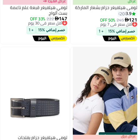
عرض
عرض الميجا 📣
تومي هيلفيغر حزام بشعار الماركة
تومي هيلفيغر قبعة علم ناعمة
بست ألواح
3.9
20
147
222
أقل سعر في 30 يوم
33% OFF
121

245
أقل سعر في 7 يوم
50% OFF

6
2
توصيل مجاني
توصيل مجاني
أقل سعر في 30 يوم
أقل سعر في 7 يوم
خصم إضافي %15
+ 1
خصم إضافي %15
+ 1
s
00
:
m
عرض برق
00
·
100% Left
تومي هيلفيغر حزام بفتحات