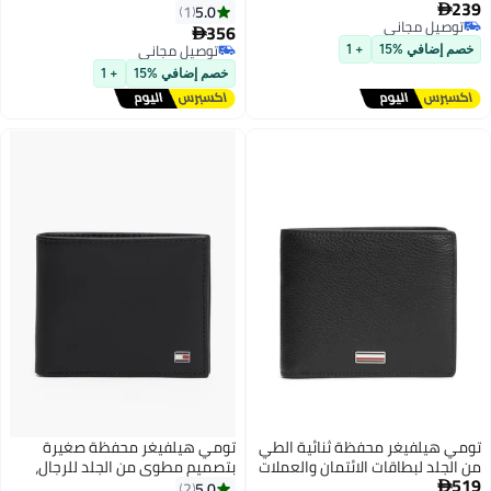
239
5.0
1

توصيل مجاني
356

توصيل مجاني
توصيل مجاني
خصم إضافي %15
+ 1
توصيل مجاني
خصم إضافي %15
+ 1
تومي هيلفيغر محفظة ثنائية الطي
تومي هيلفيغر محفظة صغيرة
من الجلد لبطاقات الائتمان والعملات
بتصميم مطوي من الجلد للرجال،
519
المعدنية
أسود
5.0
2
