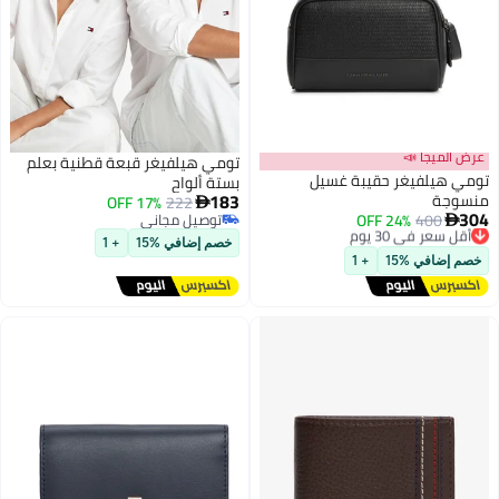
عرض الميجا 📣
تومي هيلفيغر قبعة قطنية بعلم
تومي هيلفيغر حقيبة غسيل
بستة ألواح
183
منسوجة
17% OFF
222

304
400
أقل سعر في 30 يوم
24% OFF
توصيل مجاني

6
توصيل مجاني
توصيل مجاني
خصم إضافي %15
+ 1
أقل سعر في 30 يوم
خصم إضافي %15
+ 1