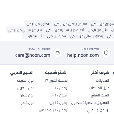
هودي من نايكي
قميص رياضي من نايكي
بنطلون من نايكي
 نسائي من نايكي
أحذية جري نسائية من نايكي
سنيكرز نسائي من نايكي
ايكي
بنطلون نسائي من نايكي
قميص رياضي نسائي من نايكي
EMAIL SUPPORT
HELP CENTER
care@noon.com
help.noon.com
شوف أكثر
الأكثر شعبية
الخليج العربي
المدونات
سلسة أيفون 17
نون الكويت
دليل الماركات
أيفون 17
نون البحرين
البحث الشائع
أيفون 17 إير
نون عُمان
التسويق بالعمولة مع نون
أيفون 17 برو
نون قطر
برنامج تجار دبي
أيفون 17 برو ماكس