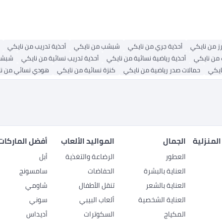
ز من نايكي
أحذية جري من نايكي
شبشب من نايكي
أحذية تدريب من نايكي
من نايكي
أحذية رياضية نسائية من نايكي
أحذية تدريب نسائية من نايكي
شبشب
ايكي
حمالات صدر رياضية من نايكي
كنزة نسائية من نايكي
هودي نسائي من ن
المنزلية
الجمال
المواليد الألعاب
أفضل الماركات
العطور
الرضاعة والتغذية
أبل
العناية بالبشرة
الحفاضات
سامسونج
العناية بالشعر
تنقل الأطفال
شاومي
العناية الشخصية
ألعاب البيبي
سوني
المكياج
السكوترات
أديداس