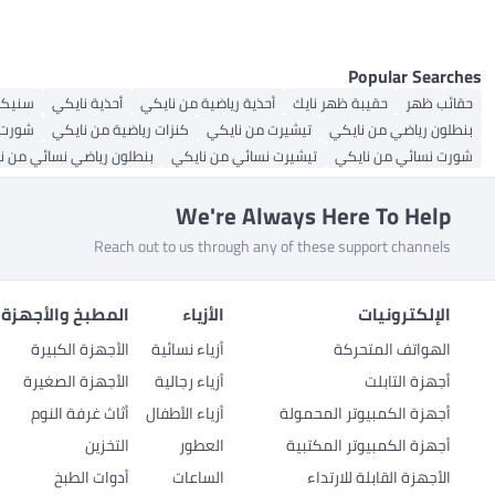
Popular Searches
حقائب ظهر
حقيبة ظهر نايك
أحذية رياضية من نايكي
أحذية نايكي
سنيكر
بنطلون رياضي من نايكي
تيشيرت من نايكي
كنزات رياضية من نايكي
شورت 
شورت نسائي من نايكي
تيشيرت نسائي من نايكي
بنطلون رياضي نسائي من ن
We're Always Here To Help
Reach out to us through any of these support channels
الإلكترونيات
الأزياء
المطبخ والأجهزة 
الهواتف المتحركة
أزياء نسائية
الأجهزة الكبيرة
أجهزة التابلت
أزياء رجالية
الأجهزة الصغيرة
أجهزة الكمبيوتر المحمولة
أزياء الأطفال
أثاث غرفة النوم
أجهزة الكمبيوتر المكتبية
العطور
التخزين
الأجهزة القابلة للارتداء
الساعات
أدوات الطبخ