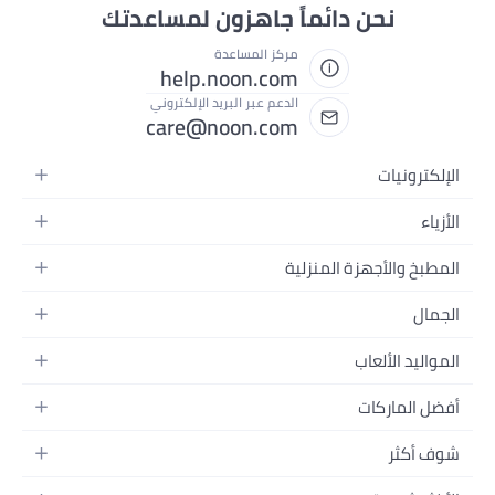
نحن دائماً جاهزون لمساعدتك
مركز المساعدة
help.noon.com
الدعم عبر البريد الإلكتروني
care@noon.com
الإلكترونيات
الهواتف المتحركة
الأزياء
أجهزة التابلت
أزياء نسائية
المطبخ والأجهزة المنزلية
أجهزة الكمبيوتر المحمولة
أزياء رجالية
الأجهزة الكبيرة
أجهزة الكمبيوتر المكتبية
الجمال
أزياء الأطفال
الأجهزة الصغيرة
الأجهزة القابلة للارتداء
العطور
العطور
المواليد الألعاب
أثاث غرفة النوم
سماعات الرأس
العناية بالبشرة
الساعات
الرضاعة والتغذية
التخزين
أفضل الماركات
الكاميرات والصور وتسجيل الفيديو
العناية بالشعر
المجوهرات
الحفاضات
أدوات الطبخ
التلفزيونات
أبل
العناية الشخصية
النظارات
شوف أكثر
تنقل الأطفال
الأثاث
سامسونج
المكياج
الأحذية
المدونات
ألعاب البيبي