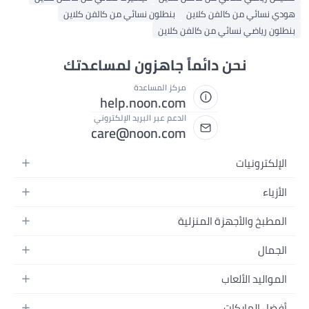
نسائي من كالفن كلاين
بنطلون نسائي من كالفن كلاين
ن رياضي نسائي من كالفن كلاين
نحن دائماً جاهزون لمساعدتك
مركز المساعدة
help.noon.com
الدعم عبر البريد الإلكتروني
care@noon.com
لكترونيات
واتف المتحركة
ياء
زة التابلت
اء نسائية
طبخ والأجهزة المنزلية
زة الكمبيوتر المحمولة
ء رجالية
جهزة الكبيرة
زة الكمبيوتر المكتبية
مال
اء الأطفال
جهزة الصغيرة
جهزة القابلة للارتداء
طور
طور
واليد الألعاب
ث غرفة النوم
عات الرأس
ناية بالبشرة
اعات
ضاعة والتغذية
خزين
ل الماركات
اميرات والصور وتسجيل الفيديو