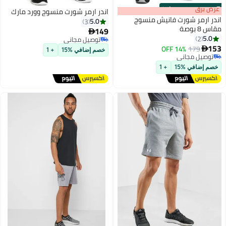
s
00
:
m
عرض برق
00
·
100% Left
اندر ارمر شورت منسوج وورد مارك
اندر ارمر شورت فانيش منسوج
5.0
3
مقاس 8 بوصة
149

5.0
2
توصيل مجاني
153
توصيل مجاني
14% OFF
179

خصم إضافي %15
+ 1
توصيل مجاني
توصيل مجاني
خصم إضافي %15
+ 1