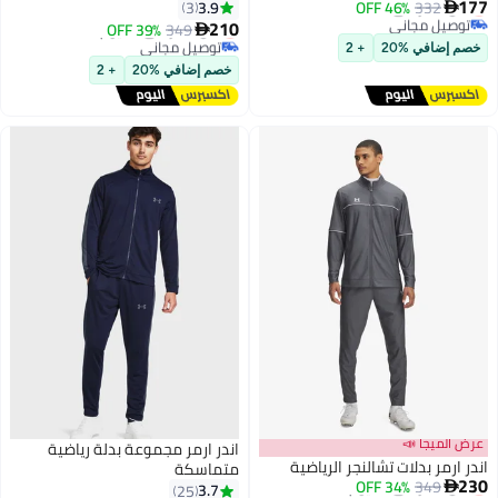
177
أقل سعر في السنة
3.9
3
46% OFF
332

توصيل مجاني
210
أقل سعر في 30 يوم
39% OFF
349

أقل سعر في السنة
توصيل مجاني
خصم إضافي %20
+ 2
أقل سعر في 30 يوم
خصم إضافي %20
+ 2
عرض الميجا 📣
اندر ارمر مجموعة بدلة رياضية
اندر ارمر بدلات تشالنجر الرياضية
متماسكة
230
أقل سعر في 30 يوم
34% OFF
349

3.7
25