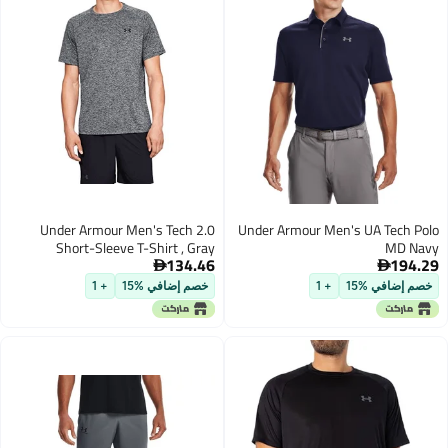
Under Armour Men's Tech 2.0
Under Armour Men's UA Tech Polo
Short-Sleeve T-Shirt , Gray
MD Navy
134.46
194.29
(002)/Black, XX-Large


خصم إضافي %15
+ 1
خصم إضافي %15
+ 1