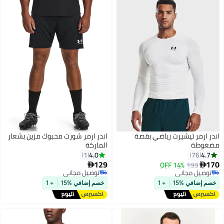
اندر ارمر تيشيرت رياضي بقصة
اندر ارمر شورت محبوك مزين بشعار
مضغوطة
الماركة
4.0
4.7
1
76
129
170
أقل سعر في 7 يوم
14% OFF
199


5
توصيل مجاني
توصيل مجاني
أقل سعر في 7 يوم
توصيل مجاني
خصم إضافي %15
+ 1
خصم إضافي %15
+ 1