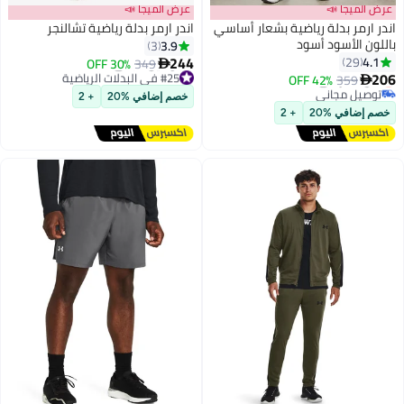
عرض الميجا 📣
عرض الميجا 📣
اندر ارمر بدلة رياضية بشعار أساسي
اندر ارمر بدلة رياضية تشالنجر
باللون الأسود أسود
3.9
3
244
4.1
29
30% OFF
349

3
#25 في البدلات الرياضية
206
أقل سعر في السنة
42% OFF
359

أقل سعر في السنة
توصيل مجاني
خصم إضافي %20
+ 2
توصيل مجاني
أقل سعر في السنة
خصم إضافي %20
+ 2
#25 في البدلات الرياضية