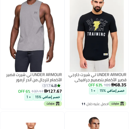
UNDER ARMOUR تي شيرت خارجي
UNDER ARMOUR تي شيرت قصير
قصير الأكمام بتصميم جرافيكي
الأكمام للرجال من أندر أرمور
68.35
189
63% OFF
للرجال من أندر أرمور × مشروع روك،
بتصميم رياضي مع قص من الجهة
4.8
317

أسود
اليسرى للصدر
127.67
6% OFF
137.17

خصم إضافي %15
+ 1
خصم إضافي %15
+ 1
احصل عليه خلال
11
اغسطس