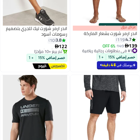
s
00
:
m
عرض برق
00
·
100% Left
اندر ارمر شورت تيك للجري بتصميم
اندر ارمر شورت بشعار الماركة
رسومات أسود
أقل سعر في 30 يوم
4.7
119
3.8
10
توصيل مجاني
139
122
بتخلّص بسرعة
6% OFF
149


تم بيع +10 مؤخرًا
#1 في بنطلونات رجالية رياضية
أقل سعر في 30 يوم
#1 في بنطلونات رجالية رياضية
خصم إضافي %15
+ 1
خصم إضافي %15
+ 1
يوصلك في
46 دقيقة