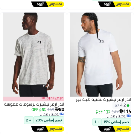
عرض الميجا 📣
اندر ارمر تيشيرت بتقنية هيت جير
اندر ارمر تيشيرت برسومات مموهة
4.2
57
80
أقل سعر في السنة
46% OFF
149

114
أقل سعر في 7 يوم
11% OFF
129

توصيل مجاني
توصيل مجاني
أقل سعر في السنة
9
أقل سعر في 7 يوم
خصم إضافي %20
+ 2
خصم إضافي %15
+ 1