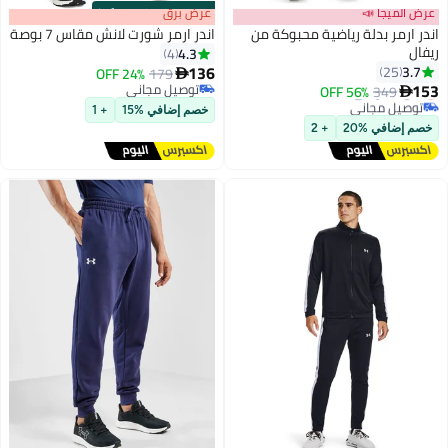
عرض الميجا 📣
s
00
:
m
عرض برق
00
·
100% Left
اندر ارمر بدلة رياضية محبوكة من
اندر ارمر شورت لانش مقاس 7 بوصة
ريفال
4.3
4
136
3.7
25
24% OFF
179

3
153
أقل سعر في السنة
توصيل مجاني
56% OFF
349

توصيل مجاني
توصيل مجاني
خصم إضافي %15
+ 1
أقل سعر في السنة
خصم إضافي %20
+ 2