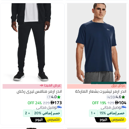
s
00
:
m
عرض برق
00
·
100% Left
عرض الميجا 📣
اندر ارمر تيشيرت بشعار الماركة
اندر ارمر منافس تيري ركض
4.0
4.6
7
459
173
104
24% OFF
229
19% OFF
129


توصيل مجاني
توصيل مجاني
توصيل مجاني
توصيل مجاني
خصم إضافي %15
+ 1
خصم إضافي %20
+ 2