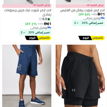
عرض الميجا 📣
عرض الميجا 📣
اندر ارمر شورت ريفال من الفليس
اندر ارمر شورت تيك مزين برسومات
71
أقل سعر في السنة
199
64% OFF
رمادي

توصيل مجاني
5.0
1
أقل سعر في السنة
81
أقل سعر في 30 يوم
31% OFF
119
خصم إضافي %20
+ 2

توصيل مجاني
أقل سعر في 30 يوم
خصم إضافي %20
+ 2