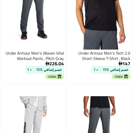
Under Armour Men's Woven Vital
Under Armour Men's Tech 2.0
Workout Pants , Pitch Gray
Short-Sleeve T-Shirt , Black
226.04
147
(012)/Black, 3X-Large
(001)/Graphite, Small


خصم إضافي %15
+ 1
خصم إضافي %15
+ 1