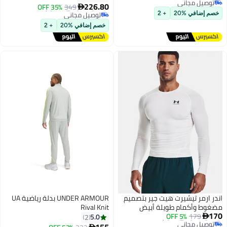
توصيل مجاني
226.80
أقل سعر في 30 يوم
35% OFF
349

أقل سعر في 30 يوم
3
توصيل مجاني
خصم إضافي %20
+ 2
أقل سعر في 30 يوم
خصم إضافي %20
+ 2
اندر ارمر تيشيرت هيت جير بتصميم
UNDER ARMOUR بدلة رياضية UA
مضغوط وأكمام طويلة أبيض
Rival Knit
170
أقل سعر في 7 يوم
5% OFF
179
5.0
2

توصيل مجاني
155
