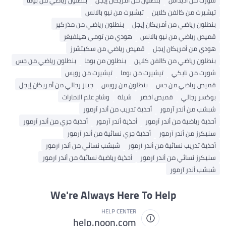
شورت من أديداس
بنطلون من أمريكان إيجل
بنطلون رياضي من بوما
تيشيرت من كالفن كلاين
تيشيرت من نيو بالانس
بنطلون رياضي من أمريكان إيجل
بنطلون رياضي من مذركير
قميص رياضي من نيو بالانس
هودي من تومي هيلفيغر
هودي من أمريكان إيجل
قميص رياضي من سكيتشرز
بنطلون رياضي من كالفن كلاين
بنطلون من بوما
بنطلون رياضي من جس
شورت من نايكي
تيشيرت من بوما
تيشيرت من رويس
قميص رياضي من جس
بنطلون من رويس
جينز رجالي من أمريكان إيجل
بوكسر رجالي
قميص اخضر
شيلة
وشاح علم الامارات
شبشب من أندر آرمور
أحذية تدريب من أندر آرمور
أحذية رياضية من أندر آرمور
أحذية أندر آرمور
أحذية جري من أندر آرمور
سنيكرز من أندر آرمور
أحذية جري نسائية من أندر آرمور
أحذية تدريب نسائية من أندر آرمور
شبشب نسائي من أندر آرمور
سنيكرز نسائي من أندر آرمور
أحذية رياضية نسائية من أندر آرمور
شبشب أندر آرمور
We're Always Here To Help
HELP CENTER
help.noon.com