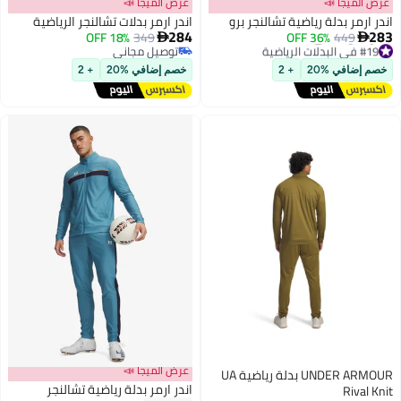
عرض الميجا 📣
عرض الميجا 📣
اندر ارمر بدلة رياضية تشالنجر برو
اندر ارمر بدلات تشالنجر الرياضية
284
283
18% OFF
349
36% OFF
449


#19 في البدلات الرياضية
توصيل مجاني
أقل سعر في السنة
2
توصيل مجاني
خصم إضافي %20
+ 2
خصم إضافي %20
+ 2
توصيل مجاني
#19 في البدلات الرياضية
عرض الميجا 📣
UNDER ARMOUR بدلة رياضية UA
اندر ارمر بدلة رياضية تشالنجر
Rival Knit