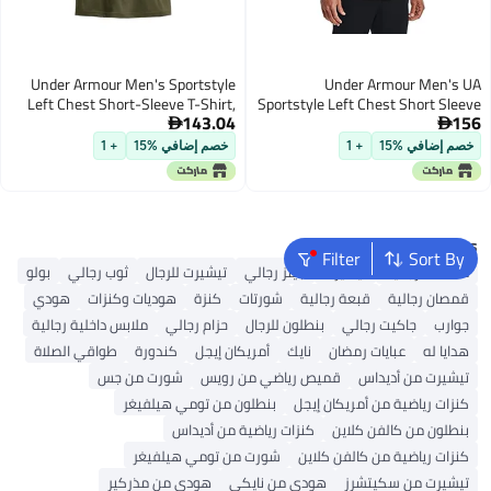
Under Armour Men's Sportstyle
Under Armour Men's UA
Left Chest Short-Sleeve T-Shirt,
Sportstyle Left Chest Short Sleeve
143.04
156
(390) Marine OD
Shirt SM Gray


Green/Black/Black, Medium
خصم إضافي %15
+ 1
خصم إضافي %15
+ 1
Popular Searches
Filter
Sort By
محفظة رجالية
تيشيرت
جينز رجالي
تيشيرت للرجال
ثوب رجالي
بولو
قمصان رجالية
قبعة رجالية
شورتات
كنزة
هوديات وكنزات
هودي
جوارب
جاكيت رجالي
بنطلون للرجال
حزام رجالي
ملابس داخلية رجالية
هدايا له
عبايات رمضان
نايك
أمريكان إيجل
كندورة
طواقي الصلاة
تيشيرت من أديداس
قميص رياضي من رويس
شورت من جس
كنزات رياضية من أمريكان إيجل
بنطلون من تومي هيلفيغر
بنطلون من كالفن كلاين
كنزات رياضية من أديداس
كنزات رياضية من كالفن كلاين
شورت من تومي هيلفيغر
تيشيرت من سكيتشرز
هودي من نايكي
هودي من مذركير