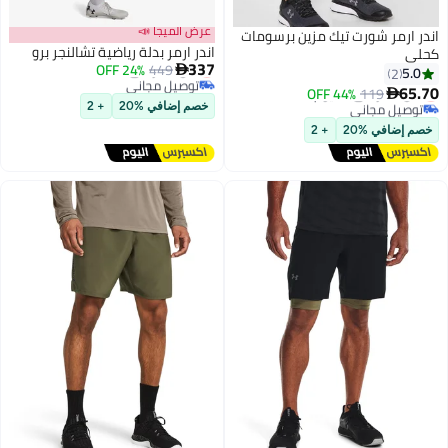
عرض الميجا 📣
اندر ارمر شورت تيك مزين برسومات
اندر ارمر بدلة رياضية تشالنجر برو
كحلي
337
أقل سعر في السنة
24% OFF
449

5.0
2
توصيل مجاني
65.70
أقل سعر في 30 يوم
44% OFF
119

أقل سعر في السنة
2
توصيل مجاني
خصم إضافي %20
+ 2
أقل سعر في 30 يوم
خصم إضافي %20
+ 2