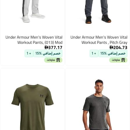
Under Armour Men's Woven Vital
Under Armour Men's Woven Vital
Workout Pants, (013) Mod
Workout Pants , Pitch Gray
377.17
204.73
Gray/Castlerock/White, XX-Large
(012)/Black, X-Large


خصم إضافي %15
+ 1
خصم إضافي %15
+ 1