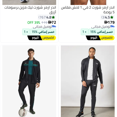
اندر ارمر شورت 2 في 1 لانش مقاس
اندر ارمر شورت تيك مزين برسومات
5 بوصة
أزرق
4.8
4.5
767
3
72
179
39% OFF
119


توصيل مجاني
توصيل مجاني
توصيل مجاني
توصيل مجاني
خصم إضافي %15
+ 1
خصم إضافي %15
+ 1