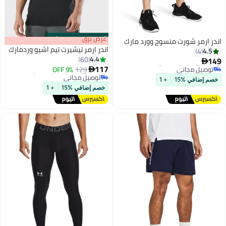
s
00
:
m
عرض برق
00
·
100% Left
اندر ارمر شورت منسوج وورد مارك
اندر ارمر تيشيرت تيم اشيو وردمارك
4.5
4
4.4
60
149
#7 في الرجال بناطيل للنشاط

117
توصيل مجاني
#7 في تيشيرتات رياضية رجالية
9% OFF
129

#7 في الرجال بناطيل للنشاط
توصيل مجاني
خصم إضافي %15
+ 1
#7 في تيشيرتات رياضية رجالية
خصم إضافي %15
+ 1