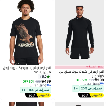
عرض الميجا 📣
اندر ارمر تيشيرت بروجيكت روك إيجل
اندر ارمر تي شيرت موك ضيق من
مزين برسمة
كولد جير
5.0
1
108
أقل سعر في 30 يوم
50% OFF
219

139
30% OFF
199

توصيل مجاني
توصيل مجاني
أقل سعر في 30 يوم
توصيل مجاني
خصم إضافي %20
+ 2
خصم إضافي %15
+ 1