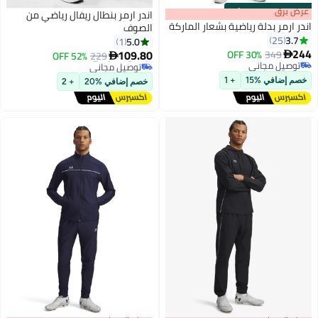
s
00
:
m
عرض برق
00
·
100% Left
اندر ارمر بنطال ريفال رياضي من
اندر ارمر بدلة رياضية بشعار الماركة
الصوف
3.7
25
5.0
1
244
109.80
أقل سعر في السنة
30% OFF
349
52% OFF
229


3
توصيل مجاني
توصيل مجاني
أقل سعر في السنة
توصيل مجاني
خصم إضافي %15
+ 1
خصم إضافي %20
+ 2