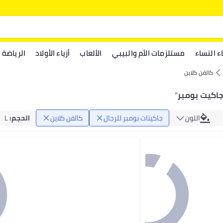
اء النساء
مستلزمات الأم والبيبي
الألعاب
أزياء الأولاد
الرياضة
كالفن كلاين
جاكيت بومبر
"
اللون
جاكيتات بومبر للرجال
كالفن كلاين
الحجم
:
L