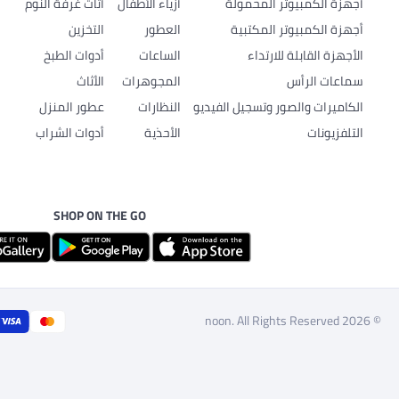
أجهزة الكمبيوتر المحمولة
أزياء الأطفال
أثاث غرفة النوم
أجهزة الكمبيوتر المكتبية
العطور
التخزين
الأجهزة القابلة للارتداء
الساعات
أدوات الطبخ
سماعات الرأس
المجوهرات
الأثاث
الكاميرات والصور وتسجيل الفيديو
النظارات
عطور المنزل
التلفزيونات
الأحذية
أدوات الشراب
SHOP ON THE GO
© 2026 noon. All Rights Reserved