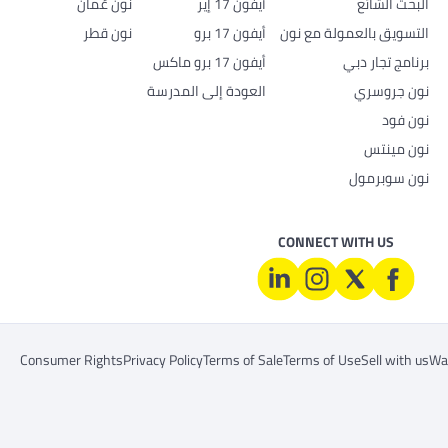
البحث الشائع
أيفون 17 إير
نون عُمان
التسويق بالعمولة مع نون
أيفون 17 برو
نون قطر
برنامج تجار دبي
أيفون 17 برو ماكس
نون جروسري
العودة إلى المدرسة
نون فود
نون مينتس
نون سوبرمول
CONNECT WITH US
Consumer Rights
Privacy Policy
Terms of Sale
Terms of Use
Sell with us
War