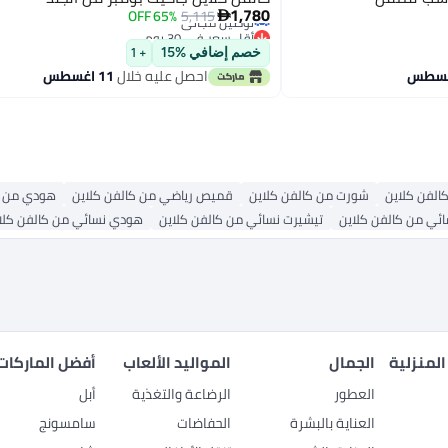
أقل سعر في 30 يوم
1,780
65% OFF
5,115
توصيل مجاني

أقل سعر في 30 يوم
خصم إضافي %15
+ 1
احصل عليه خلال
11 اغسطس
الفن كلاين
شورت من كالفن كلاين
قميص رياضي من كالفن كلاين
هودي من ك
ئي من كالفن كلاين
تيشيرت نسائي من كالفن كلاين
هودي نسائي من كالفن كلا
المنزلية
الجمال
المواليد الألعاب
أفضل الماركات
العطور
الرضاعة والتغذية
أبل
العناية بالبشرة
الحفاضات
سامسونج