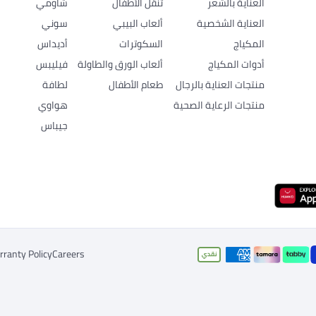
العناية بالشعر
تنقل الأطفال
شاومي
العناية الشخصية
ألعاب البيبي
سوني
المكياج
السكوترات
أديداس
أدوات المكياج
ألعاب الورق والطاولة
فيليبس
منتجات العناية بالرجال
طعام الأطفال
لطافة
منتجات الرعاية الصحية
هواوي
جيباس
ranty Policy
Careers