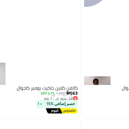
وال
كالفن كلاين جاكيت بومبر كاجوال
563
47% OFF
1,082

أقل سعر في 7 يوم
توصيل مجاني
خصم إضافي %15
+ 1
أقل سعر في 7 يوم