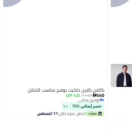
كالفن كلاين جاكيت بومبر مناسب للتنقل
540
52% OFF
1,130

توصيل مجاني
توصيل مجاني
خصم إضافي %15
+ 1
احصل عليه خلال
11 اغسطس