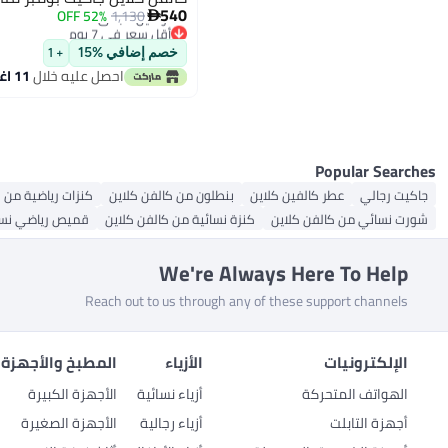
540
52% OFF
1,130

أقل سعر في 7 يوم
توصيل مجاني
خصم إضافي %15
+ 1
أقل سعر في 7 يوم
احصل عليه خلال
11 اغسطس
Popular Searches
جاكيت رجالي
عطر كالفين كلاين
بنطلون من كالفن كلاين
كنزات رياضية من ك
شورت نسائي من كالفن كلاين
كنزة نسائية من كالفن كلاين
قميص رياضي نسا
We're Always Here To Help
Reach out to us through any of these support channels
الإلكترونيات
الأزياء
المطبخ والأجهزة 
الهواتف المتحركة
أزياء نسائية
الأجهزة الكبيرة
أجهزة التابلت
أزياء رجالية
الأجهزة الصغيرة