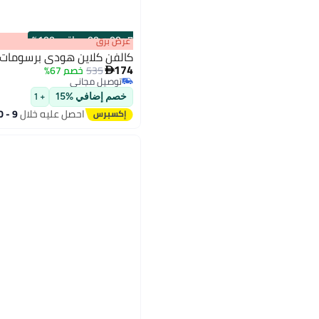
s
00
:
m
00
·
باقي 100%
عرض برق
كالفن كلاين هودي برسومات 
174
535
خصم 67%

توصيل مجاني
توصيل مجاني
خصم إضافي %15
+ 1
احصل عليه خلال
9 - 10 اغسطس