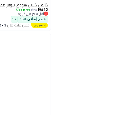
كالفن كلاين هودي بلوفر مطبو
412
624
خصم 33%

أقل سعر في 7 يوم
توصيل مجاني
خصم إضافي %15
+ 1
أقل سعر في 7 يوم
احصل عليه خلال
9 - 10 اغسطس