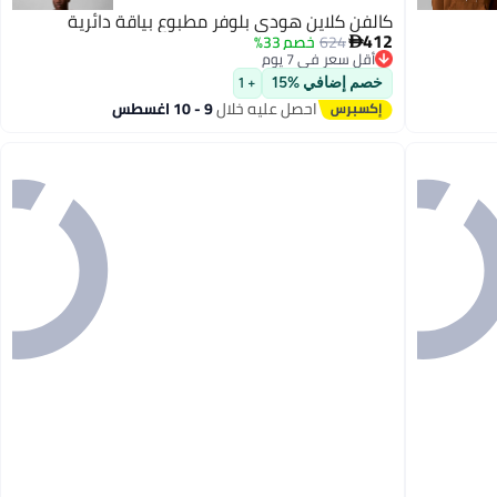
كالفن كلاين هودي بلوفر مطبوع بياقة دائرية
412
624
خصم 33%

أقل سعر في 7 يوم
توصيل مجاني
خصم إضافي %15
+ 1
أقل سعر في 7 يوم
احصل عليه خلال
9 - 10 اغسطس