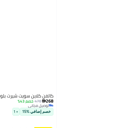
كالفن كلاين سويت شيرت بلو
268
478
خصم 43%

توصيل مجاني
توصيل مجاني
خصم إضافي %15
+ 1