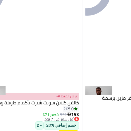
عرض الميجا 📣
فر مزين برسمة
كالفن كلاين سويت شيرت بأكمام طويلة و
5.0
1
153
532
خصم 71%

أقل سعر في 7 يوم
توصيل مجاني
خصم إضافي %20
+ 2
أقل سعر في 7 يوم