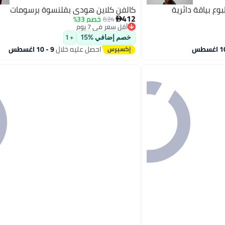
ع بياقة دائرية
كالفن كلاين هودي بقلنسوة برسومات
412
624
خصم 33%

أقل سعر في 7 يوم
توصيل مجاني
خصم إضافي %15
+ 1
أقل سعر في 7 يوم
احصل عليه خلال
9 - 10 اغسطس