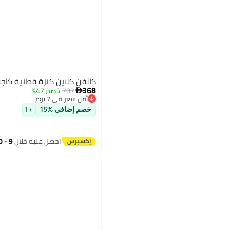
كالفن كلاين كنزة قطنية كاجو
368
707
خصم 47%

أقل سعر في 7 يوم
توصيل مجاني
خصم إضافي %15
+ 1
أقل سعر في 7 يوم
احصل عليه خلال
9 - 10 اغسطس