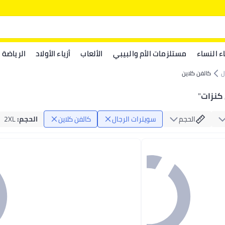
اء النساء
مستلزمات الأم والبيبي
الألعاب
أزياء الأولاد
الرياضة
ل
كالفن كلاين
 كنزات
"
الحجم
سويترات الرجال
كالفن كلاين
الحجم
:
2XL