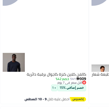
طبعة شعار
كالفن كلاين كنزة كاجوال برقبة دائرية
309
541
خصم 42%

أقل سعر في 7 يوم
توصيل مجاني
خصم إضافي %15
+ 1
أقل سعر في 7 يوم
احصل عليه خلال
9 - 10 اغسطس