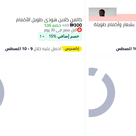
كالفن كلاين هودي طويل الأكمام
بشعار وأكمام طويلة
300
469
خصم 36%

أقل سعر في 30 يوم
توصيل مجاني
خصم إضافي %15
+ 1
2
أقل سعر في 30 يوم
احصل عليه خلال
9 - 10 اغسطس