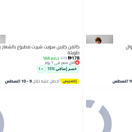
ال
كالفن كلاين سويت شيرت مطبوع بالشعار و
طويلة
178
573
خصم 68%

أقل سعر في 7 يوم
توصيل مجاني
خصم إضافي %15
+ 1
أقل سعر في 7 يوم
احصل عليه خلال
9 - 10 اغسطس