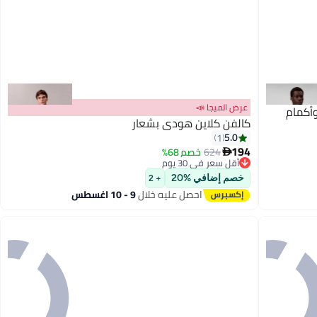
عرض الميجا 📣
أكمام
كالفن كلاين هودي بشعار
5.0
1
194
624
خصم 68%

أقل سعر في 30 يوم
توصيل مجاني
خصم إضافي %20
+ 2
أقل سعر في 30 يوم
احصل عليه خلال
9 - 10 اغسطس