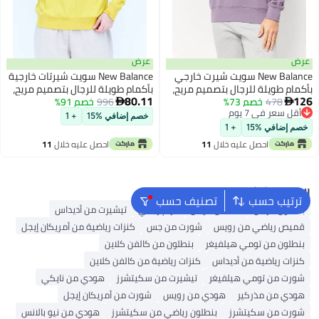
عرض
عرض
New Balance سويت شيرت خارجي
New Balance سويت شيرتات خارجية
بأكمام طويلة للرجال بتصميم مريح،
بأكمام طويلة للرجال بتصميم مريح،
80.11
126
بنفسجي
478
خصم 73%
أصفر
996
خصم 91%


أقل سعر في 7 يوم
خصم إضافي %15
+ 1
أقل سعر في 7 يوم
خصم إضافي %15
+ 1
احصل عليه خلال
11
احصل عليه خلال
11
اغسطس
اغسطس
البحث الشائع
ترتيب حسب
تصنيف حسب
بنطلون للرجال
قمصان للرجال
حزام رجالي
تيشيرت من أديداس
قميص رياضي من رويس
شورت من جس
كنزات رياضية من أمريكان إيجل
بنطلون من تومي هيلفيغر
بنطلون من كالفن كلاين
كنزات رياضية من أديداس
كنزات رياضية من كالفن كلاين
شورت من تومي هيلفيغر
تيشيرت من سكيتشرز
هودي من نايكي
هودي من مذركير
هودي من رويس
شورت من أمريكان إيجل
شورت من سكيتشرز
بنطلون رياضي من سكيتشرز
هودي من نيو بالانس