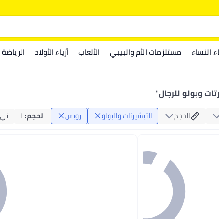
اء النساء
مستلزمات الأم والبيبي
الألعاب
أزياء الأولاد
الرياضة
ات وبولو للرجال
"
الحجم
التيشيرتات والبولو
رويس
الحجم
:
L
تي 