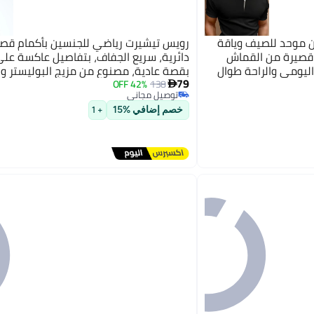
 موحد للصيف وياقة
رويس تيشيرت رياضي للجنسين بأكمام قصي
 قصيرة من القماش
دائرية، سريع الجفاف، بتفاصيل عاكسة على
ليومي والراحة طوال
بقصة عادية، مصنوع من مزيج البوليستر وال
79
هات الكاجوال باللون
عالي المرونة، يتميز بتهوية جيدة وامتصا
42% OFF
138

توصيل مجاني
بتخلّص بسرعة
للرطوبة، مثالي للجري والتدريب والمشي 
توصيل مجاني
طويلة، باللون الأسود.
خصم إضافي %15
+ 1