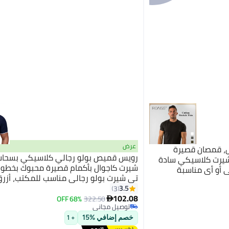
عرض
، قمصان قصيرة
رويس قميص بولو رجالي كلاسيكي بسحاب
 شيرت كلاسيكي سادة
شيرت كاجوال بأكمام قصيرة محبوك بخطوط
ي أو أي مناسبة
تي شيرت بولو رجالي مناسب للمكتب، أزرق
3.5
3
102.08
68% OFF
322.50

توصيل مجاني
توصيل مجاني
خصم إضافي %15
+ 1