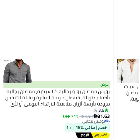
عرض
ي شيرت
رويس قمصان بولو رجالية كلاسيكية، قمصان رجالية
ل V للرجال، قمصان
بأكمام طويلة، قمصان مريحة للبشرة وقابلة للتنفس
وية،
مزودة بأربعة أزرار، مناسبة للارتداء اليومي أو لأي
لهواء
نشاط في الهواء الطلق
3.6
4
81.63
71% OFF
283.40

توصيل مجاني
توصيل مجاني
خصم إضافي %15
+ 1