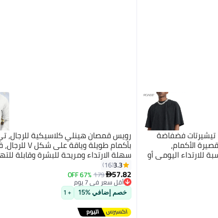
تيشيرتات فضفاضة
رويس قمصان هينلي كلاسيكية للرجال، ت
صيرة الأكمام،
بأكمام طويلة وياقة على شك
ة للارتداء اليومي أو
سهلة الارتداء ومريحة للبشرة وقابلة للته
مناسبة للارتداء اليومي أو لأي نشاط في ا
3.3
16
الطلق
57.82
67% OFF
179

أقل سعر في 7 يوم
توصيل مجاني
أقل سعر في 7 يوم
خصم إضافي %15
+ 1