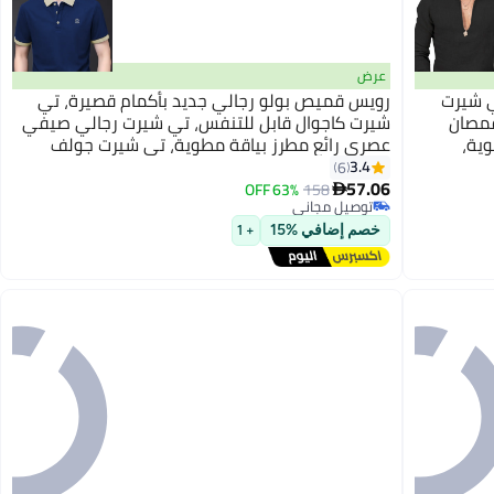
عرض
ي شيرت
رويس قميص بولو رجالي جديد بأكمام قصيرة، تي
ل V للرجال، قمصان
شيرت كاجوال قابل للتنفس، تي شيرت رجالي صيفي
وية،
عصري رائع مطرز بياقة مطوية، تي شيرت جولف
لهواء
أسود
3.4
6
57.06
63% OFF
158

توصيل مجاني
توصيل مجاني
خصم إضافي %15
+ 1