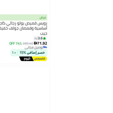
عرض
رويس قميص بولو رجالي كاجوا
أساسية وقمصان جولف خفيفة
جيب
3.6
4
71.92
74% OFF
283.40

توصيل مجاني
توصيل مجاني
خصم إضافي %15
+ 1