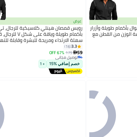
عرض
ل بأكمام طويلة وأزرار
رويس قمصان هينلي كلاسيكية للرجال، ت
 الوزن من القطن مع
بأكمام طويلة وياقة على شك
سهلة الارتداء ومريحة للبشرة وقابلة للته
مناسبة للارتداء اليومي أو لأي نشاط في ا
3.3
16
59
الطلق
67% OFF
179

توصيل مجاني
توصيل مجاني
خصم إضافي %15
+ 1