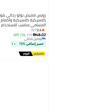
رويس قميص بولو رجالي بلون
كلاسيكية كلاسيكية وأكمام
المسامي مناسب للاستخدام ا
اليوم والمكتب والجولف والنز
2.4
57
48.02
الأسود
72% OFF
173

توصيل مجاني
توصيل مجاني
خصم إضافي %15
+ 1