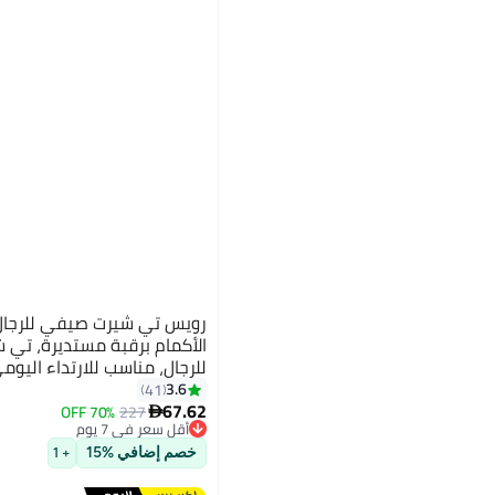
رويس تي شيرت صيفي للرجال
الأكمام برقبة مستديرة، تي
للرجال، مناسب للارتداء اليوم
3.6
41
67.62
70% OFF
227

أقل سعر في 7 يوم
توصيل مجاني
أقل سعر في 7 يوم
خصم إضافي %15
+ 1