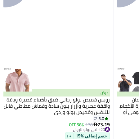
عرض
قمصان
رويس قميص بولو رجالي ضيق بأكمام قصيرة وياقة
الأكمام،
واقفة عصرية وأزرار بلون سادة وقماش مطاطي قابل
يومي أو
للتنفس وقميص بولو وردي
5.0
2
73.19
58% OFF
178

#20 في بولو للرجال
توصيل مجاني
#20 في بولو للرجال
خصم إضافي %15
+ 1