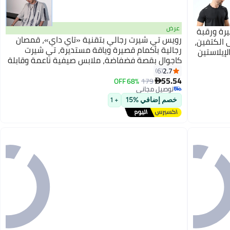
عرض
رة ورقبة
رويس تي شيرت رجالي بتقنية «تاي داي»، قمصان
 الكتفين،
رجالية بأكمام قصيرة وياقة مستديرة، تي شيرت
إيلاستين
كاجوال بقصة فضفاضة، ملابس صيفية ناعمة وقابلة
ص
للتنفس، مناسبة للارتداء اليومي أو لأي نشاط في
2.7
6
لمسافات
55.54
الهواء الطلق
68% OFF
179

توصيل مجاني
توصيل مجاني
خصم إضافي %15
+ 1