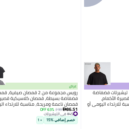
عرض
تيشيرتات فضفاضة
رويس مجموعة من 2 قمصان صيفية، 
صيرة الأكمام،
فضفاضة بسيطة، قمصان كلاسيكية قصيرة 
ة للارتداء اليومي أو
قمصان ناعمة ومريحة، مناسبة للارتداء ال
86.51
أي مناسبة
63% OFF
238

#45 في التيشيرتات
توصيل مجاني
#45 في التيشيرتات
خصم إضافي %15
+ 1