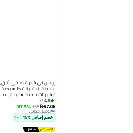
رويس تي شيرت صيفي أنيق، 
بسيطة، تيشيرتات كلاسيكية ق
تيشيرتات ناعمة ومريحة، مناسب
أي مناسبة
4.6
3
57.06
58% OFF
138

توصيل مجاني
توصيل مجاني
خصم إضافي %15
+ 1