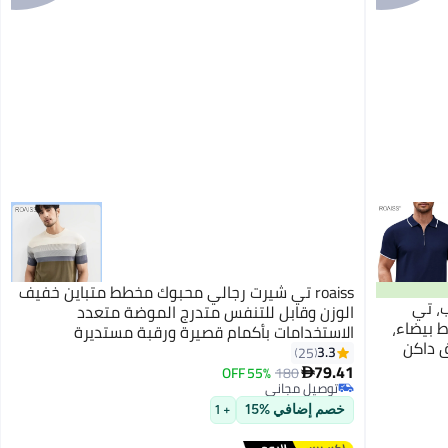
roaiss تي شيرت رجالي محبوك مخطط متباين خفيف
، تي
الوزن وقابل للتنفس متدرج الموضة متعدد
 بيضاء،
الاستخدامات بأكمام قصيرة ورقبة مستديرة
 داكن
3.3
25
5
79.41
55% OFF
180

توصيل مجاني
توصيل مجاني
خصم إضافي %15
+ 1