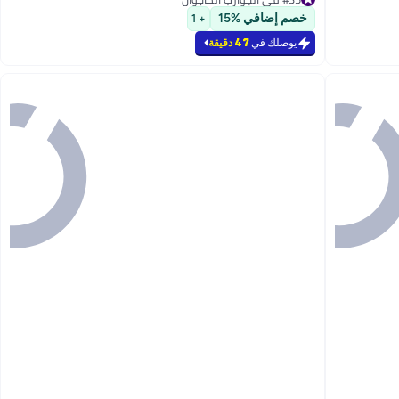
#35 في الجوارب الكاجوال
خصم إضافي %15
+ 1
يوصلك في
47 دقيقة