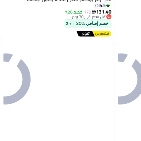
4.5
2
131.40
179
خصم 26%

أقل سعر في 30 يوم
توصيل مجاني
خصم إضافي %20
+ 2
أقل سعر في 30 يوم