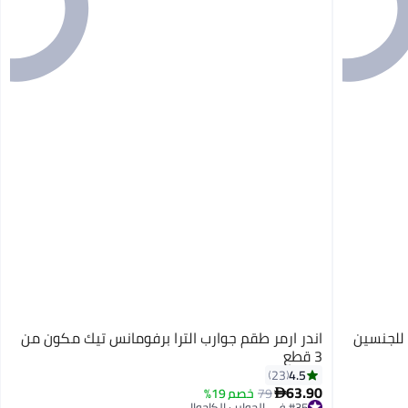
 للجنسين
اندر ارمر طقم جوارب الترا برفومانس تيك مكون من
3 قطع
4.5
23
63.90
79
خصم 19%

#35 في الجوارب الكاجوال