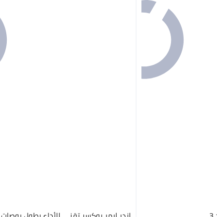
3
اندر ارمر بوكسر تقني للأداء بطول بوصات