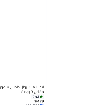
اندر ارمر سروال داخلي بيرف
مقاس 3 بوصة
4.6
2
179

توصيل مجاني