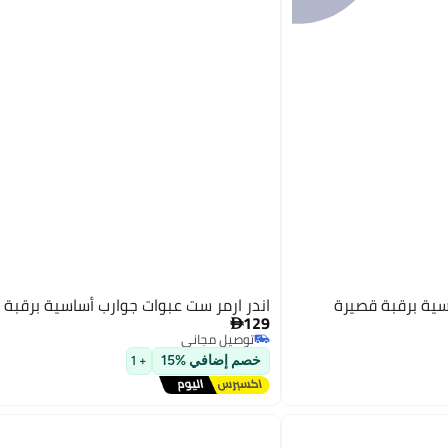
اندر ارمر ست عبوات جوارب أساسية برقبة 
129

توصيل مجاني
توصيل مجاني
خصم إضافي %15
+ 1