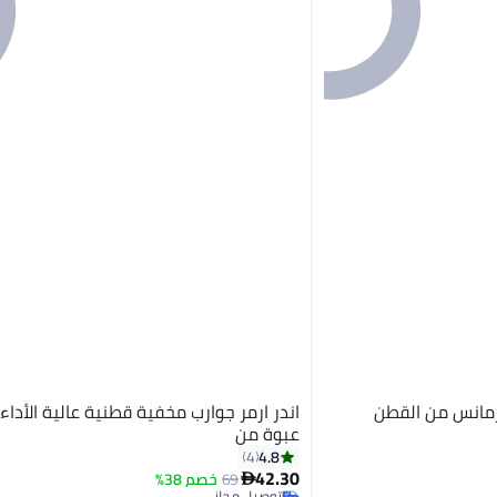
ورمانس من القطن
اندر ارمر جوارب مخفية قطنية عالية الأداء
عبوة من
4.8
4
42.30
69
خصم 38%

توصيل مجاني