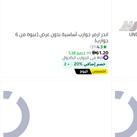
UND
اندر ارمر جوارب أساسية بدون عرض (عبوة من 6
جوارب)
4.3
31
61.20
99
خصم 38%

#49 في الجوارب الكاجوال
توصيل مجاني
خصم إضافي %20
+ 2
#49 في الجوارب الكاجوال