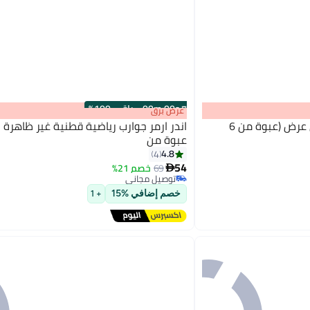
s
00
:
m
00
·
باقي 100%
عرض برق
اندر ارمر جوارب أساسية بدون عرض (عبوة من 6
اندر ارمر جوارب رياضية قطنية غير ظاهرة 
عبوة من
4.8
4
54
69
خصم 21%

توصيل مجاني
توصيل مجاني
خصم إضافي %15
+ 1