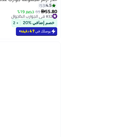
4.5
53
55.80
69
خصم 19%

#32 في الجوارب الكاجوال
بتخلّص بسرعة
#32 في الجوارب الكاجوال
خصم إضافي %20
+ 2
يوصلك في
47 دقيقة