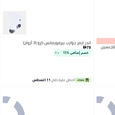
اندر ارمر جوارب بيرفورمانس كرو (3 أزواج)
للجنسين
79

خصم إضافي %15
+ 1
2
احصل عليه خلال
11 اغسطس