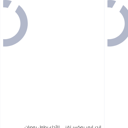
اندر ارمر بوكسر تقني للأداء بطول بوصات