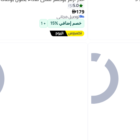
5.0
5
179

توصيل مجاني
توصيل مجاني
خصم إضافي %15
+ 1