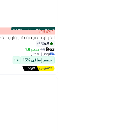
s
00
:
m
00
·
باقي 100%
عرض برق
اندر ارمر مجموعة جوارب عدد 
4.5
53
63
69
خصم 8%

توصيل مجاني
توصيل مجاني
خصم إضافي %15
+ 1