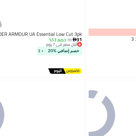
ER ARMOUR UA Essential Low Cut 3pk
3
31
66
خصم 53%

أقل سعر في 7 يوم
توصيل مجاني
خصم إضافي %20
+ 2
أقل سعر في 7 يوم