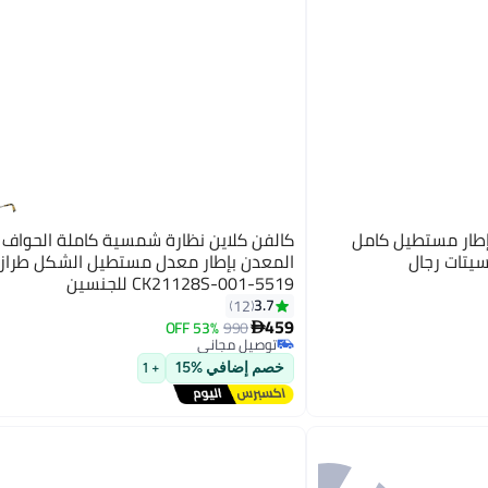
إطار مستطيل كامل
كالفن كلاين نظارة شمسية كاملة الحواف
سيتات رجال
المعدن بإطار معدل مستطيل الشكل طراز
CK21128S-001-5519 للجنسين
3.7
12
459
53% OFF
990

توصيل مجاني
توصيل مجاني
خصم إضافي %15
+ 1