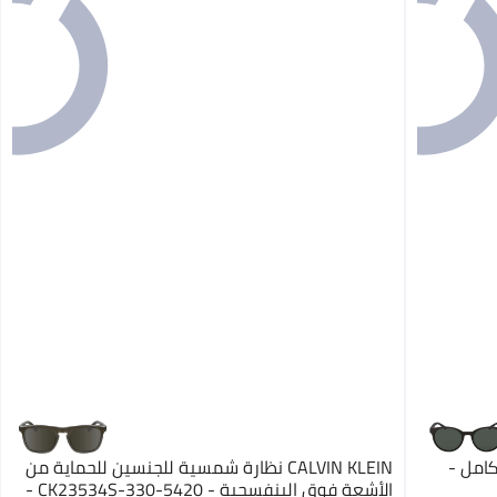
امل -
CALVIN KLEIN نظارة شمسية للجنسين للحماية من
الأشعة فوق البنفسجية - CK23534S-330-5420 -