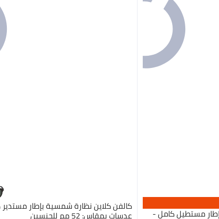
كالفن كلاين نظارة شمسية بإطار مستدير ك
إطار مستطيل كامل -
عدسات بمقاس: 52 مم للجنسين