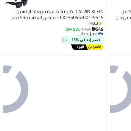
كامل
CALVIN KLEIN نظارة شمسية مربعة للجنسين -
CK23504S-001-5519 - مقاس العدسة: 55 ملم
3.3
9
549
53% OFF
1,190

توصيل مجاني
توصيل مجاني
خصم إضافي %15
+ 1