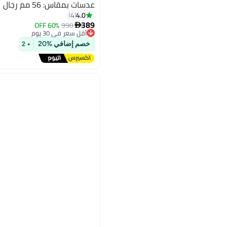
عدسات بمقاس: 56 مم رجال
4.0
4
389
60% OFF
990

أقل سعر في 30 يوم
توصيل مجاني
خصم إضافي %20
+ 2
أقل سعر في 30 يوم