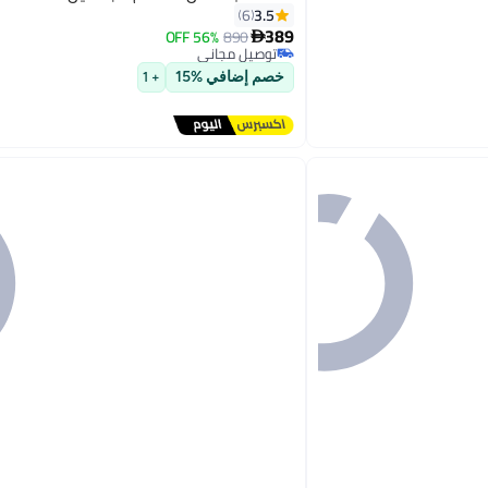
3.5
6
389
56% OFF
890

توصيل مجاني
توصيل مجاني
خصم إضافي %15
+ 1