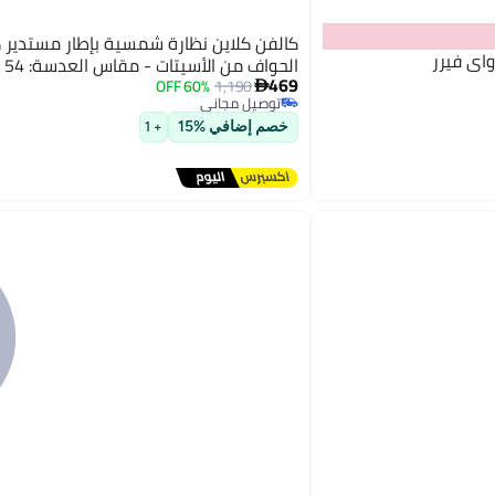
كالفن كلاين نظارة شمسية بإطار مستدير 
اي فيرر
الحواف من الأسيتات - مقاس العدسة: 54 مم رجال
469
60% OFF
1,190

توصيل مجاني
توصيل مجاني
خصم إضافي %15
+ 1