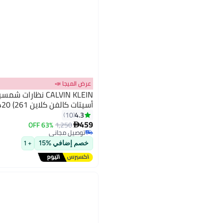
عرض الميجا 📣
CALVIN KLEIN نظارا
أسيتات كالفن كلاين CK24532S 5420 (261) كراميل
4.3
10
459
63% OFF
1,250

توصيل مجاني
توصيل مجاني
خصم إضافي %15
+ 1