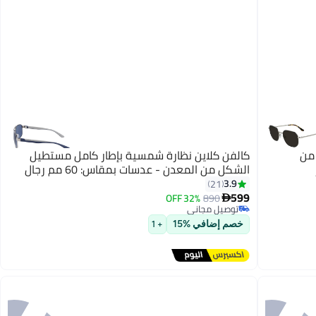
 من
كالفن كلاين نظارة شمسية بإطار كامل مستطيل
الشكل من المعدن - عدسات بمقاس: 60 مم رجال
3.9
21
599
32% OFF
890

توصيل مجاني
توصيل مجاني
خصم إضافي %15
+ 1