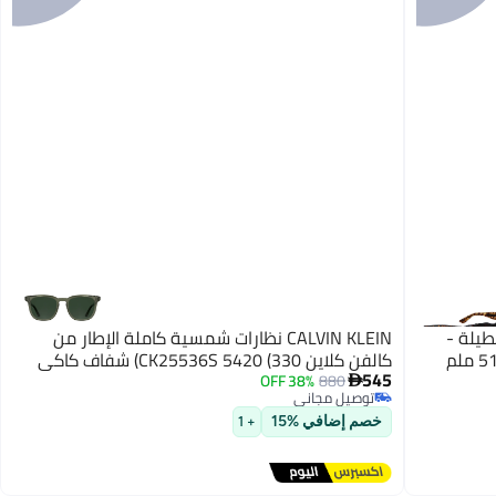
ستطيلة -
CALVIN KLEIN نظارات شمسية كاملة الإطار من
كالفن كلاين CK25536S 5420 (330) شفاف كاكي
545
38% OFF
880

توصيل مجاني
توصيل مجاني
خصم إضافي %15
+ 1