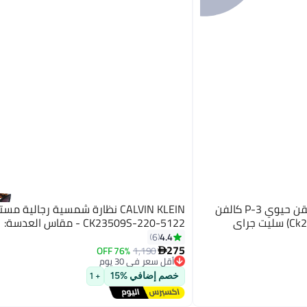
CALVIN KLEIN حافة كاملة حقن حيوي P-3 كالفن
CALVIN KLEIN نظارة شمسية رجالية م
CK23509S-220-5122 - مقاس العدسة: 51 ملم
4.4
6
275
76% OFF
1,190

أقل سعر في 30 يوم
توصيل مجاني
خصم إضافي %15
+ 1
أقل سعر في 30 يوم