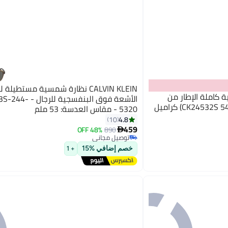
CALVIN KLEIN نظارة شمسية مستطيلة
ت شمسية كاملة الإطار من
الأشعة فوق البنفسجية ل
5320 - مقاس العدسة: 53 ملم
4.8
10
459
48% OFF
890

توصيل مجاني
توصيل مجاني
خصم إضافي %15
+ 1