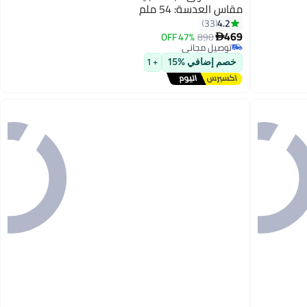
مقاس العدسة: 54 ملم
4.2
33
469
47% OFF
890

توصيل مجاني
بتخلّص بسرعة
خصم إضافي %15
+ 1
توصيل مجاني