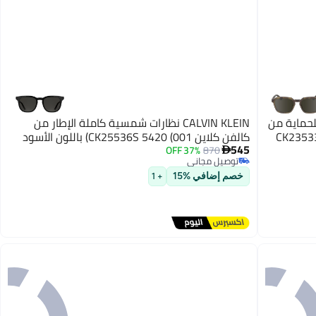
 للحماية من
CALVIN KLEIN نظارات شمسية كاملة الإطار من
لرجال - CK23533S-244-
كالفن كلاين CK25536S 5420 (001) باللون الأسود
545
37% OFF
870

توصيل مجاني
توصيل مجاني
خصم إضافي %15
+ 1