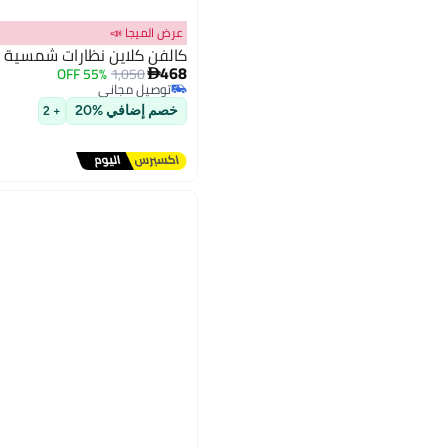
عرض الميجا 📣
كالفن كلاين نظارات شمسية و
468
55% OFF
1,050

توصيل مجاني
توصيل مجاني
خصم إضافي %20
+ 2