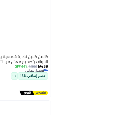
كالفن كلاين نظارة شمسية ب
الحواف بتصميم معدّل من الأ
459
66% OFF
1,390

توصيل مجاني
توصيل مجاني
خصم إضافي %15
+ 1